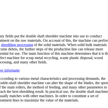
ny fields put the double shaft shredder machine into use to conduct
atment on the raw materials
.
On account of this
,
the machine can perfo
e
shredding processing
of the solid materials
.
When solid bulk materials
come debris
,
the further steps of the production line can release more
ential for use
.
The main function of this machine determines that it is th
fect machine for scrap metal recycling
,
waste plastic disposal
,
wood
ocessing
,
and many other fields
.
er informatie
ccording to various metal characteristics and processing demands
,
the
ouble-shaft shredder machine can alter the shape of the blades
,
the spee
f the main rollers
,
the method of feeding
,
and many other parameters to
each the best shredding result
.
In practical use
,
the double shaft machin
sually matches with other machines
.
In order to constitute a set of
reatment lines to maximize the value of the materials
.