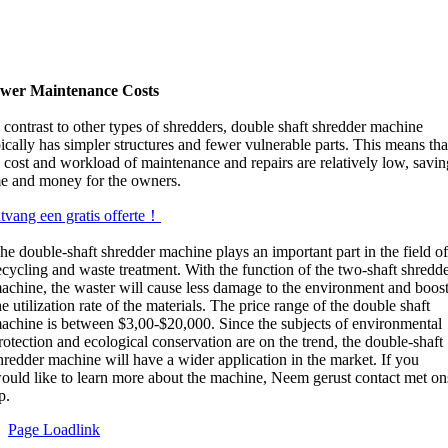
wer Maintenance Costs
contrast to other types of shredders
,
double shaft shredder machine
ically has simpler structures and fewer vulnerable parts
.
This means tha
e cost and workload of maintenance and repairs are relatively low
,
savin
me and money for the owners
.
tvang een gratis offerte！
he double-shaft shredder machine plays an important part in the field o
ecycling and waste treatment
.
With the function of the two-shaft shredd
achine
,
the waster will cause less damage to the environment and boos
he utilization rate of the materials
.
The price range of the double shaft
achine is between
$3,00-$20,000.
Since the subjects of environmental
rotection and ecological conservation are on the trend
,
the double-shaft
hredder machine will have a wider application in the market
.
If you
ould like to learn more about the machine
, Neem gerust contact met on
p.
Page Loadlink