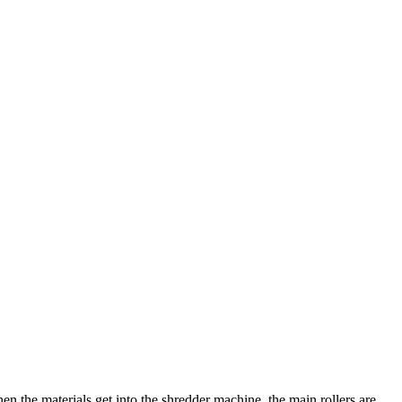
en the materials get into the shredder machine
,
the main rollers are