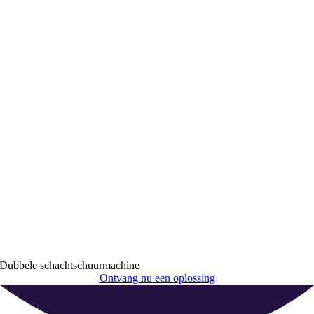
Dubbele schachtschuurmachine
Ontvang nu een oplossing