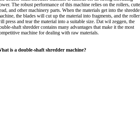
ower
.
The robust performance of this machine relies on the rollers
,
cutt
ead
,
and other machinery parts
.
When the materials get into the shredde
achine
,
the blades will cut up the material into fragments
,
and the roller
ill press and tear the material into a suitable size
. Dat wil zeggen,
the
ouble-shaft shredder contains many advantages that make it the most
ompetitive machine for dealing with raw materials
.
hat is a double-shaft shredder machine
?