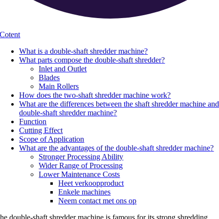
Cotent
What is a double-shaft shredder machine
?
What parts compose the double-shaft shredder
?
Inlet and Outlet
Blades
Main Rollers
How does the two-shaft shredder machine work
?
What are the differences between the shaft shredder machine an
double-shaft shredder machine
?
Function
Cutting Effect
Scope of Application
What are the advantages of the double-shaft shredder machine
?
Stronger Processing Ability
Wider Range of Processing
Lower Maintenance Costs
Heet verkoopproduct
Enkele machines
Neem contact met ons op
he double-shaft shredder machine is famous for its strong shredding