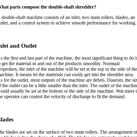
hat parts compose the double-shaft shredder
?
 double-shaft machine consists of an inlet
,
two main rollers
,
blades
,
an
utlet
,
and a control system to achieve smooth performance for working
.
nlet and Outlet
s the first and last part of the machine
,
the most significant thing to do i
o get the material in and out of the products smoothly
. Normaal
esproken,
the inlet of the machine will be set at the top or the side of th
achine
.
It means let the materials can easily get into the shredder area
.
s for the outlet
,
most outputs of the machine are debris
. Daarom,
the si
f the outlet can be a little smaller than the inlet
.
The outlet of the machi
ould usually be set at the bottom or the side of the machine
. Wat meer i
he operator can control the velocity of discharge to fit the demand
.
lades
he blades are set on the surface of two main rollers
.
The arrangement o