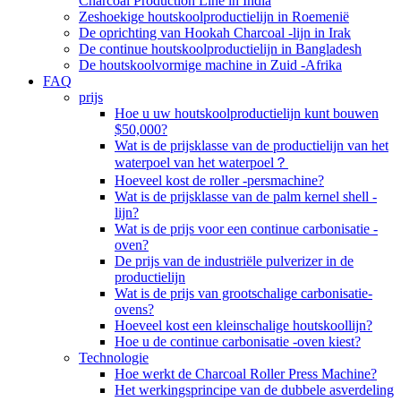
Charcoal Production Line in India
Zeshoekige houtskoolproductielijn in Roemenië
De oprichting van Hookah Charcoal -lijn in Irak
De continue houtskoolproductielijn in Bangladesh
De houtskoolvormige machine in Zuid -Afrika
FAQ
prijs
Hoe u uw houtskoolproductielijn kunt bouwen
$50,000?
Wat is de prijsklasse van de productielijn van het
waterpoel van het waterpoel？
Hoeveel kost de roller -persmachine?
Wat is de prijsklasse van de palm kernel shell -
lijn?
Wat is de prijs voor een continue carbonisatie -
oven?
De prijs van de industriële pulverizer in de
productielijn
Wat is de prijs van grootschalige carbonisatie-
ovens?
Hoeveel kost een kleinschalige houtskoollijn?
Hoe u de continue carbonisatie -oven kiest?
Technologie
Hoe werkt de Charcoal Roller Press Machine?
Het werkingsprincipe van de dubbele asverdeling