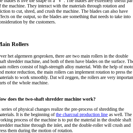
he blades is live the shape of a “V”
.
The blades are extremely useful par
f the machine
.
They interact with the materials through rotation and
riction to cut
,
shred
,
and crush the machine
.
The blades can also have
ffects on the output
,
so the blades are something that needs to take into
onsideration by the customers
.
ain Rollers
ver het algemeen gesproken,
there are two main rollers in the double
haft shredder machine
,
and both of them have blades on the surface
.
Th
ain rollers consist of high-strength alloy material
.
With the help of moto
nd motor reduction
,
the main rollers can implement rotation to press the
aterials to work smoothly
. Dat wil zeggen,
the rollers are very importan
arts of the whole machine
.
ow does the two-shaft shredder machine work
?
 series of physical changes realize the pre-process of shredding the
aterials
.
It is the beginning of
the charcoal production line
as well
.
The
orking process of the machine is to put the material in the double shaft
hredder machine through the inlet
,
and the double-roller will crush and
ress them during the motion of rotation
.