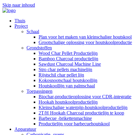
Skip naar inhoud
Thuis
Project
Schaal
Plan voor het maken van kleinschalige houtskool
Grootschalige oplossing voor houtskoolproductie
Grondstoffen
Wood Char Pellet Productielijn
Bamboo Charcoal productielijn
Sawdust Charcoal Machine Line
Stro char pellets machinelijn
Rijstschil char pellet lijn
Kokosnootschaal houtskoollijn
Houtskoollijn van palmschaal
Toepassingen
Biochar-productieoplossing voor CDR-integratie
Hookah houtskoolproductielijn
Kleinschalige waterpijp-houtskoolproductielijn
2T/H Hookah Charcoal productielijn te koop
Barbecue -brikettenmachine
Productielijn voor barbecuehoutskool
Apparatuur
Carbonisatie -ovens