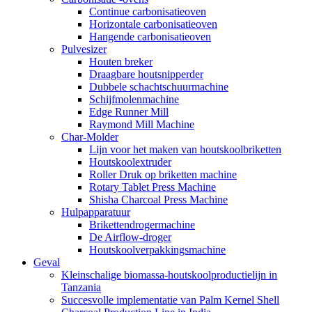
Continue carbonisatieoven
Horizontale carbonisatieoven
Hangende carbonisatieoven
Pulvesizer
Houten breker
Draagbare houtsnipperder
Dubbele schachtschuurmachine
Schijfmolenmachine
Edge Runner Mill
Raymond Mill Machine
Char-Molder
Lijn voor het maken van houtskoolbriketten
Houtskoolextruder
Roller Druk op briketten machine
Rotary Tablet Press Machine
Shisha Charcoal Press Machine
Hulpapparatuur
Brikettendrogermachine
De Airflow-droger
Houtskoolverpakkingsmachine
Geval
Kleinschalige biomassa-houtskoolproductielijn in
Tanzania
Succesvolle implementatie van Palm Kernel Shell