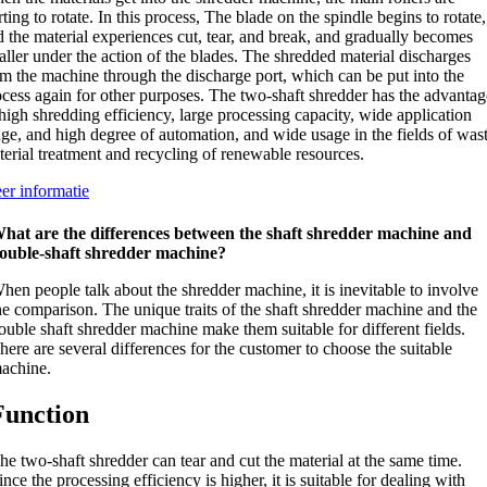
rting to rotate
.
In this process
,
The blade on the spindle begins to rotate
,
 the material experiences cut
,
tear
,
and break
,
and gradually becomes
ller under the action of the blades
.
The shredded material discharges
om the machine through the discharge port
,
which can be put into the
ocess again for other purposes
.
The two-shaft shredder has the advantag
high shredding efficiency
,
large processing capacity
,
wide application
nge
,
and high degree of automation
,
and wide usage in the fields of was
terial treatment and recycling of renewable resources
.
er informatie
hat are the differences between the shaft shredder machine and
ouble-shaft shredder machine
?
hen people talk about the shredder machine
,
it is inevitable to involve
he comparison
.
The unique traits of the shaft shredder machine and the
ouble shaft shredder machine make them suitable for different fields
.
here are several differences for the customer to choose the suitable
achine
.
Function
he two-shaft shredder can tear and cut the material at the same time
.
ince the processing efficiency is higher
,
it is suitable for dealing with