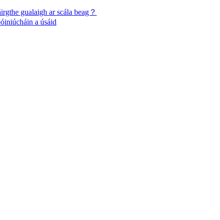
táirgthe gualaigh ar scála beag？
bóiniúcháin a úsáid