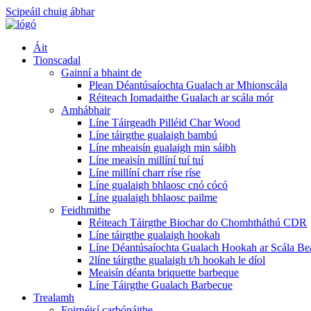
Scipeáil chuig ábhar
Áit
Tionscadal
Gainní a bhaint de
Plean Déantúsaíochta Gualach ar Mhionscála
Réiteach Iomadaithe Gualach ar scála mór
Amhábhair
Líne Táirgeadh Pilléid Char Wood
Líne táirgthe gualaigh bambú
Líne mheaisín gualaigh min sáibh
Líne meaisín millíní tuí tuí
Líne millíní charr ríse ríse
Líne gualaigh bhlaosc cnó cócó
Líne gualaigh bhlaosc pailme
Feidhmithe
Réiteach Táirgthe Biochar do Chomhtháthú CDR
Líne táirgthe gualaigh hookah
Líne Déantúsaíochta Gualach Hookah ar Scála Be
2líne táirgthe gualaigh t/h hookah le díol
Meaisín déanta briquette barbeque
Líne Táirgthe Gualach Barbecue
Trealamh
Foirnéisí carbónáithe