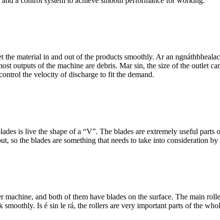
,
and a control system to achieve smooth performance for working
.
get the material in and out of the products smoothly
. Ar an ngnáthbheala
ost outputs of the machine are debris
. Mar sin,
the size of the outlet can
control the velocity of discharge to fit the demand
.
ades is live the shape of a “V”
.
The blades are extremely useful parts 
put
,
so the blades are something that needs to take into consideration by
der machine
,
and both of them have blades on the surface
.
The main rolle
rk smoothly
. Is é sin le rá,
the rollers are very important parts of the wh