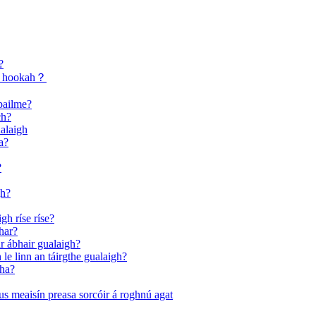
?
gh hookah？
pailme?
ch?
ualaigh
a?
?
gh?
h ríse ríse?
har?
ar ábhair gualaigh?
 le linn an táirgthe gualaigh?
cha?
gus meaisín preasa sorcóir á roghnú agat