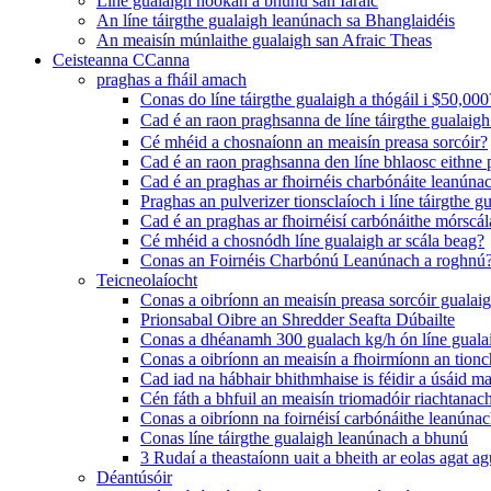
Líne gualaigh hookah a bhunú san Iaráic
An líne táirgthe gualaigh leanúnach sa Bhanglaidéis
An meaisín múnlaithe gualaigh san Afraic Theas
Ceisteanna CCanna
praghas a fháil amach
Conas do líne táirgthe gualaigh a thógáil i $50,000
Cad é an raon praghsanna de líne táirgthe gualai
Cé mhéid a chosnaíonn an meaisín preasa sorcóir?
Cad é an raon praghsanna den líne bhlaosc eithne 
Cad é an praghas ar fhoirnéis charbónáite leanúna
Praghas an pulverizer tionsclaíoch i líne táirgthe g
Cad é an praghas ar fhoirnéisí carbónáithe mórscál
Cé mhéid a chosnódh líne gualaigh ar scála beag?
Conas an Foirnéis Charbónú Leanúnach a roghnú
Teicneolaíocht
Conas a oibríonn an meaisín preasa sorcóir gualai
Prionsabal Oibre an Shredder Seafta Dúbailte
Conas a dhéanamh 300 gualach kg/h ón líne gualaig
Conas a oibríonn an meaisín a fhoirmíonn an tionc
Cad iad na hábhair bhithmhaise is féidir a úsáid m
Cén fáth a bhfuil an meaisín triomadóir riachtanach
Conas a oibríonn na foirnéisí carbónáithe leanúna
Conas líne táirgthe gualaigh leanúnach a bhunú
3 Rudaí a theastaíonn uait a bheith ar eolas agat a
Déantúsóir