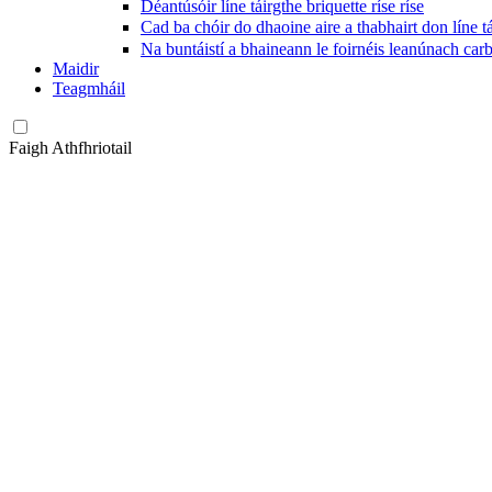
Déantúsóir líne táirgthe briquette ríse ríse
Cad ba chóir do dhaoine aire a thabhairt don líne 
Na buntáistí a bhaineann le foirnéis leanúnach car
Maidir
Teagmháil
Faigh Athfhriotail