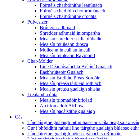
Foirnéis charbóinithe leanúnach
Foirnéis charbóin chothrománach
Foirnéis charbóinithe crochta
Pulvesizer
Brúiteoir adhmaid
Shredder adhmaid iniompartha
Meaisín shredder seafta dúbailte
Meaisín muileann diosca
Muileann imeall an imeall
Meaisín muileann Raymond
Char-Molder
Líne Déantúsaíochta Brícíní Gualach
Easbhrúiteoir Gualach
Meaisín Brídithe Preas Sorcóir
Meaisín preasa táibléid rothlach
Meaisín preasa gualaigh shisha
Trealamh cúnta
Meaisín triomadóir brícéad
An triomadóir Airflow
Meaisín pacáistithe gualaigh
Cás
Líne táirgthe gualaigh bithmhaise ar scála beag sa Tansái
Cur i bhfeidhm rathúil líne táirgthe gualaigh bhlaosc eith
Líne táirgthe gualaigh heicseagánach sa Rómáin