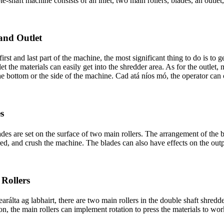
e-shaft machine consists of an inlet
,
two main rollers
,
blades
,
an outlet
 and Outlet
first and last part of the machine
,
the most significant thing to do is to 
et the materials can easily get into the shredder area
.
As for the outlet
,
m
the bottom or the side of the machine
. Cad atá níos mó,
the operator can 
s
des are set on the surface of two main rollers
.
The arrangement of the bl
red
,
and crush the machine
.
The blades can also have effects on the out
Rollers
arálta ag labhairt,
there are two main rollers in the double shaft shred
on
,
the main rollers can implement rotation to press the materials to wo