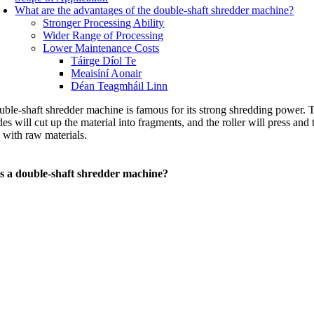
What are the advantages of the double-shaft shredder machine
?
Stronger Processing Ability
Wider Range of Processing
Lower Maintenance Costs
Táirge Díol Te
Meaisíní Aonair
Déan Teagmháil Linn
ble-shaft shredder machine is famous for its strong shredding power
.
T
des will cut up the material into fragments
,
and the roller will press and t
 with raw materials
.
s a double-shaft shredder machine
?