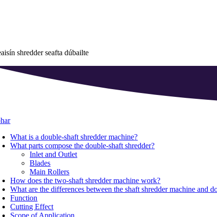
aisín shredder seafta dúbailte
har
What is a double-shaft shredder machine
?
What parts compose the double-shaft shredder
?
Inlet and Outlet
Blades
Main Rollers
How does the two-shaft shredder machine work
?
What are the differences between the shaft shredder machine and d
Function
Cutting Effect
Scope of Application