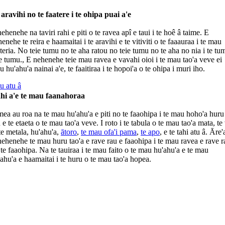
 aravihi no te faatere i te ohipa puai a'e
ehenehe na taviri rahi e piti o te ravea apî e taui i te hoê â taime. E
enehe te reira e haamaitai i te aravihi e te vitiviti o te faaauraa i te mau
eria. No teie tumu no te aha ratou no teie tumu no te aha no nia i te tu
e tumu., E nehenehe teie mau ravea e vavahi oioi i te mau tao'a veve ei
 hu'ahu'a nainai a'e, te faaitiraa i te hopoi'a o te ohipa i muri iho.
u atu â
hi a'e te mau faanahoraa
ea au roa na te mau hu'ahu'a e piti no te faaohipa i te mau hoho'a huru
 e te etaeta o te mau tao'a veve. I roto i te tabula o te mau tao'a mata, te
te metala, hu'ahu'a,
ātoro
,
te mau ofa'i pama
,
te apo
, e te tahi atu â. Āre'
ehenehe te mau huru tao'a e rave rau e faaohipa i te mau ravea e rave r
te faaohipa. Na te tauiraa i te mau faito o te mau hu'ahu'a e te mau
ahu'a e haamaitai i te huru o te mau tao'a hopea.