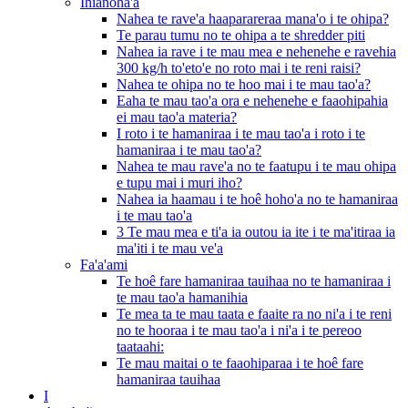
Ihianoha'a
Nahea te rave'a haaparareraa mana'o i te ohipa?
Te parau tumu no te ohipa a te shredder piti
Nahea ia rave i te mau mea e nehenehe e ravehia
300 kg/h to'eto'e no roto mai i te reni raisi?
Nahea te ohipa no te hoo mai i te mau tao'a?
Eaha te mau tao'a ora e nehenehe e faaohipahia
ei mau tao'a materia?
I roto i te hamaniraa i te mau tao'a i roto i te
hamaniraa i te mau tao'a?
Nahea te mau rave'a no te faatupu i te mau ohipa
e tupu mai i muri iho?
Nahea ia haamau i te hoê hoho'a no te hamaniraa
i te mau tao'a
3 Te mau mea e ti'a ia outou ia ite i te ma'itiraa ia
ma'iti i te mau ve'a
Fa'a'ami
Te hoê fare hamaniraa tauihaa no te hamaniraa i
te mau tao'a hamanihia
Te mea ta te mau taata e faaite ra no ni'a i te reni
no te hooraa i te mau tao'a i ni'a i te pereoo
taataahi:
Te mau maitai o te faaohiparaa i te hoê fare
hamaniraa tauihaa
I