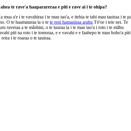
ahea te rave'a haaparareraa e piti e rave ai i te ohipa?
a mua a'e i te vavahiraa i te mau tao'a, e itehia te tahi mau tauiraa i te p
ino. O te haamataraa ïa o te
te reni hamaniraa arahu
Tō'oe i teie nei. Te
uru raveraa a te mǎshini, o te tuuraa ïa i te mau tao'a i roto i te mǎhu
avahi piti na roto i te tomoraa, e e vavahi e e faahepo te mau hoho'a piti
e reira i te roaraa o te tauiraa.