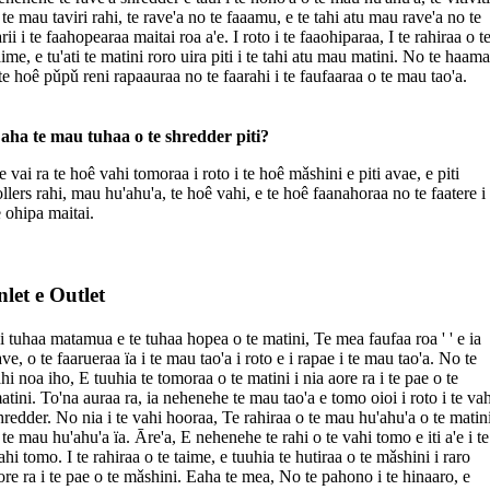
 te mau taviri rahi, te rave'a no te faaamu, e te tahi atu mau rave'a no te
arii i te faahopearaa maitai roa a'e. I roto i te faaohiparaa, I te rahiraa o t
aime, e tu'ati te matini roro uira piti i te tahi atu mau matini. No te haam
 te hoê pǔpǔ reni rapaauraa no te faarahi i te faufaaraa o te mau tao'a.
aha te mau tuhaa o te shredder piti?
e vai ra te hoê vahi tomoraa i roto i te hoê mǎshini e piti avae, e piti
ollers rahi, mau hu'ahu'a, te hoê vahi, e te hoê faanahoraa no te faatere i
e ohipa maitai.
nlet e Outlet
i tuhaa matamua e te tuhaa hopea o te matini, Te mea faufaa roa ' ' e ia
ave, o te faarueraa ïa i te mau tao'a i roto e i rapae i te mau tao'a. No te
ahi noa iho, E tuuhia te tomoraa o te matini i nia aore ra i te pae o te
atini. To'na auraa ra, ia nehenehe te mau tao'a e tomo oioi i roto i te va
hredder. No nia i te vahi hooraa, Te rahiraa o te mau hu'ahu'a o te matin
 te mau hu'ahu'a ïa. Āre'a, E nehenehe te rahi o te vahi tomo e iti a'e i te
ahi tomo. I te rahiraa o te taime, e tuuhia te hutiraa o te mǎshini i raro
ore ra i te pae o te mǎshini. Eaha te mea, No te pahono i te hinaaro, e