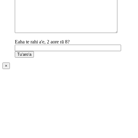
Eaha te rahi a'e, 2 aore rā 8?
×