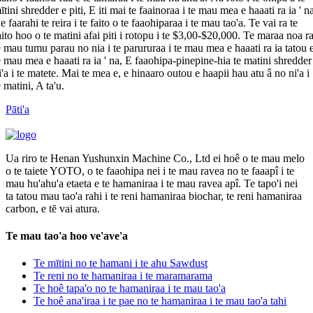
ītini shredder e piti, E iti mai te faainoraa i te mau mea e haaati ra ia ' n
 e faarahi te reira i te faito o te faaohiparaa i te mau tao'a. Te vai ra te
aito hoo o te matini afai piti i rotopu i te $3,00-$20,000. Te maraa noa r
e mau tumu parau no nia i te parururaa i te mau mea e haaati ra ia tatou 
e mau mea e haaati ra ia ' na, E faaohipa-pinepine-hia te matini shredder
i'a i te matete. Mai te mea e, e hinaaro outou e haapii hau atu â no ni'a i
e matini, A ta'u.
Pāti'a
Ua riro te Henan Yushunxin Machine Co., Ltd ei hoê o te mau melo
o te taiete YOTO, o te faaohipa nei i te mau ravea no te faaapî i te
mau hu'ahu'a etaeta e te hamaniraa i te mau ravea apî. Te tapo'i nei
ta tatou mau tao'a rahi i te reni hamaniraa biochar, te reni hamaniraa
carbon, e tē vai atura.
Te mau tao'a hoo ve'ave'a
Te mītini no te hamani i te ahu Sawdust
Te reni no te hamaniraa i te maramarama
Te hoê tapa'o no te hamaniraa i te mau tao'a
Te hoê ana'iraa i te pae no te hamaniraa i te mau tao'a tahi