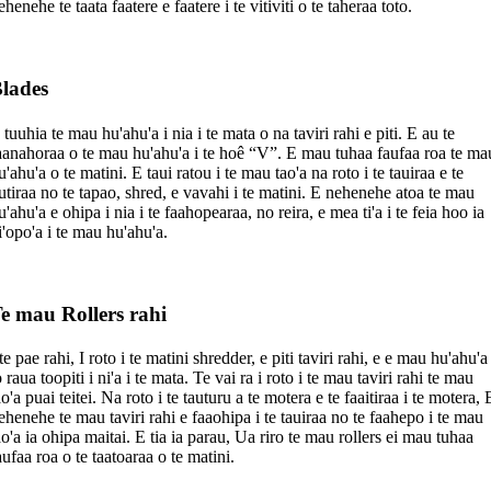
ehenehe te taata faatere e faatere i te vitiviti o te taheraa toto.
lades
 tuuhia te mau hu'ahu'a i nia i te mata o na taviri rahi e piti. E au te
aanahoraa o te mau hu'ahu'a i te hoê “V”. E mau tuhaa faufaa roa te ma
u'ahu'a o te matini. E taui ratou i te mau tao'a na roto i te tauiraa e te
utiraa no te tapao, shred, e vavahi i te matini. E nehenehe atoa te mau
u'ahu'a e ohipa i nia i te faahopearaa, no reira, e mea ti'a i te feia hoo ia
i'opo'a i te mau hu'ahu'a.
e mau Rollers rahi
 te pae rahi, I roto i te matini shredder, e piti taviri rahi, e e mau hu'ahu'a
o raua toopiti i ni'a i te mata. Te vai ra i roto i te mau taviri rahi te mau
ao'a puai teitei. Na roto i te tauturu a te motera e te faaitiraa i te motera, 
ehenehe te mau taviri rahi e faaohipa i te tauiraa no te faahepo i te mau
ao'a ia ohipa maitai. E tia ia parau, Ua riro te mau rollers ei mau tuhaa
aufaa roa o te taatoaraa o te matini.