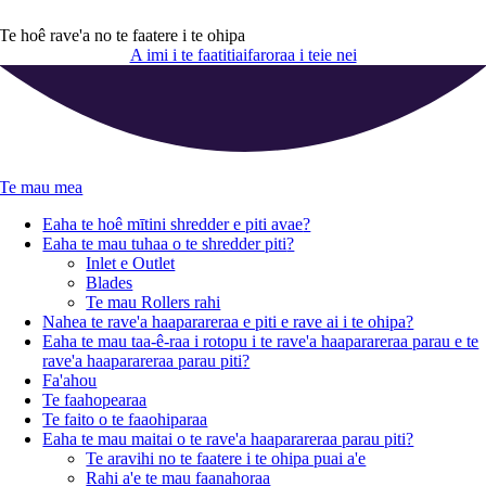
Te hoê rave'a no te faatere i te ohipa
A imi i te faatitiaifaroraa i teie nei
Te mau mea
Eaha te hoê mītini shredder e piti avae
?
Eaha te mau tuhaa o te shredder piti
?
Inlet e Outlet
Blades
Te mau Rollers rahi
Nahea te rave'a haaparareraa e piti e rave ai i te ohipa
?
Eaha te mau taa-ê-raa i rotopu i te rave'a haaparareraa parau e te
rave'a haaparareraa parau piti
?
Fa'ahou
Te faahopearaa
Te faito o te faaohiparaa
Eaha te mau maitai o te rave'a haaparareraa parau piti
?
Te aravihi no te faatere i te ohipa puai a'e
Rahi a'e te mau faanahoraa