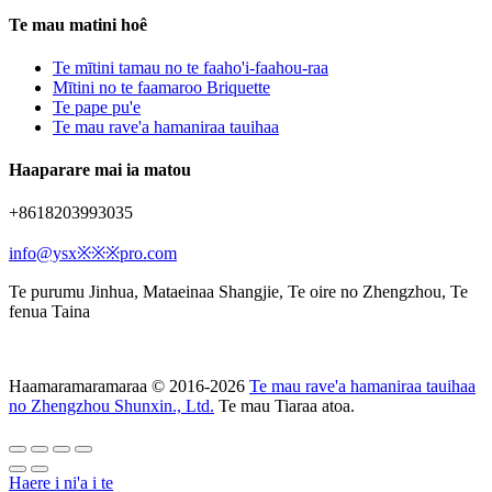
Te mau matini hoê
Te mītini tamau no te faaho'i-faahou-raa
Mītini no te faamaroo Briquette
Te pape pu'e
Te mau rave'a hamaniraa tauihaa
Haaparare mai ia matou
+8618203993035
info@ysx※※※pro.com
Te purumu Jinhua, Mataeinaa Shangjie, Te oire no Zhengzhou, Te
fenua Taina
Haamaramaramaraa © 2016-2026
Te mau rave'a hamaniraa tauihaa
no Zhengzhou Shunxin., Ltd.
Te mau Tiaraa atoa.
Haere i ni'a i te