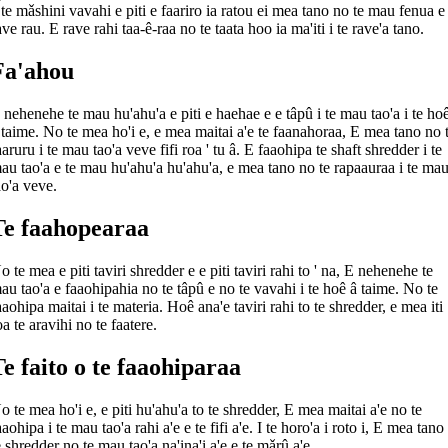
 te mǎshini vavahi e piti e faariro ia ratou ei mea tano no te mau fenua e
ave rau. E rave rahi taa-ê-raa no te taata hoo ia ma'iti i te rave'a tano.
Fa'ahou
 nehenehe te mau hu'ahu'a e piti e haehae e e tâpû i te mau tao'a i te ho
 taime. No te mea ho'i e, e mea maitai a'e te faanahoraa, E mea tano no 
aaruru i te mau tao'a veve fifi roa ' tu â. E faaohipa te shaft shredder i te
au tao'a e te mau hu'ahu'a hu'ahu'a, e mea tano no te rapaauraa i te ma
ao'a veve.
Te faahopearaa
o te mea e piti taviri shredder e e piti taviri rahi to ' na, E nehenehe te
au tao'a e faaohipahia no te tâpû e no te vavahi i te hoê â taime. No te
aaohipa maitai i te materia. Hoê ana'e taviri rahi to te shredder, e mea iti
oa te aravihi no te faatere.
Te faito o te faaohiparaa
o te mea ho'i e, e piti hu'ahu'a to te shredder, E mea maitai a'e no te
aaohipa i te mau tao'a rahi a'e e te fifi a'e. I te horo'a i roto i, E mea tano
e shredder no te mau tao'a na'ina'i a'e e te mǎrû a'e.