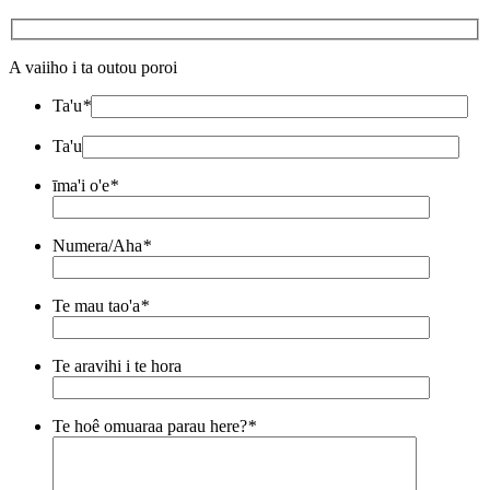
A vaiiho i ta outou poroi
Ta'u
*
Ta'u
īma'i o'e
*
Numera/Aha
*
Te mau tao'a
*
Te aravihi i te hora
Te hoê omuaraa parau here?
*