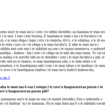
tomo ana'e te mau tao'a i roto i te mītini shredder, ua haamata te mau tav
i i te taui. I roto i teie huriraa, E haamata te mata i nia i te hu'ahu'a i te
vii, e te mau ohipa i tupu i ni'a i te materia, tā'e'e, e te ofatiraa, e te iti no
a te reira i raro a'e i te ohipa a te mau hu'ahu'a. E tahe te mau tao'a i
ahihia mai roto mai i te mǎshini na roto i te tauraa manureva, e nehene
aaohipa - faahou - hia i roto i te ohipa no te tahi atu mau tumu. Te vai ra
 maitai o te aravihi rahi no te shredder i roto i te mau hu'ahu'a e piti, te
vihi rahi no te faatere, te mau faaohiparaa rahi, e te faito teitei o te
omation, e te faaohiparaa rahi i roto i te mau tuhaa o te tamâraa i te ma
'a veve e te faaohiparaa faahou i te mau tao'a faaho'i-faahou-hia.
u atu â
aha te mau taa-ê-raa i rotopu i te rave'a haaparareraa parau e te
ave'a haaparareraa parau piti?
a paraparau ana'e te taata no nia i te matini shredder, Eita e nehenehe e
pe i te faaôraa ' tu i te faaauraa. Na te mau huru taa ê o te mǎshini vavah