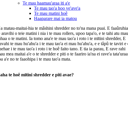
Te mau haamau'araa iti a'e
Te mau tao'a hoo ve'ave'a
Te mau matini hoê
Haaparare mai ia matou
a matau-maitai-hia te mǎshini shredder no to'na mana puai. E faaûruhi
e aravihi o teie matini i nia i te mau rollers, upoo tapa'o, e te tahi atu ma
uhaa o te matini. Ia tomo ana'e te mau tao'a i roto i te mītini shredder, E
avahi te mau hu'ahu'a i te mau tao'a ei mau hu'ahu'a, e e tâpû te taviri e 
aehae i te mau tao'a i roto i te hoê faito tano. E tia ia parau, E rave rahi
au mea maitai a'e o te shredder e piti o te faariro ia'na ei rave'a tata'uraa
oa a'e no te faaohipa i te mau tao'a mata.
aha te hoê mītini shredder e piti avae?