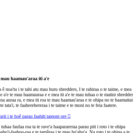
 mau haamau'araa iti a'e
 ê noa'tu i te tahi atu mau huru shredders, I te rahiraa o te taime, e mea
e a'e te mau haamauraa e e mea iti a'e te mau tuhaa o te matini shredder
na auraa ra, e mea iti roa te mau haamau'araa e te ohipa no te haamaitai
te tata'i, te faaherehereraa i te taime e te moni no te feia faatere.
arii i te hoê parau faahiti tamoni ore 
 tuhaa faufaa roa ta te rave'a haaparareraa parau piti i roto i te ohipa
aaho'i-faahou-raa e te tamâraa i te mau hu'ahu'a. Na roto i te ohipa a te