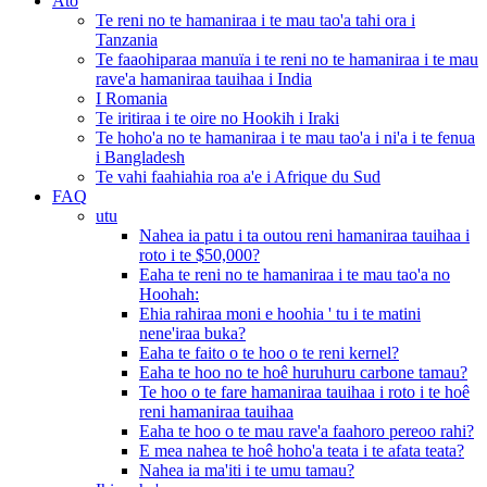
Ato
Te reni no te hamaniraa i te mau tao'a tahi ora i
Tanzania
Te faaohiparaa manuïa i te reni no te hamaniraa i te mau
rave'a hamaniraa tauihaa i India
I Romania
Te iritiraa i te oire no Hookih i Iraki
Te hoho'a no te hamaniraa i te mau tao'a i ni'a i te fenua
i Bangladesh
Te vahi faahiahia roa a'e i Afrique du Sud
FAQ
utu
Nahea ia patu i ta outou reni hamaniraa tauihaa i
roto i te $50,000?
Eaha te reni no te hamaniraa i te mau tao'a no
Hoohah:
Ehia rahiraa moni e hoohia ' tu i te matini
nene'iraa buka?
Eaha te faito o te hoo o te reni kernel?
Eaha te hoo no te hoê huruhuru carbone tamau?
Te hoo o te fare hamaniraa tauihaa i roto i te hoê
reni hamaniraa tauihaa
Eaha te hoo o te mau rave'a faahoro pereoo rahi?
E mea nahea te hoê hoho'a teata i te afata teata?
Nahea ia ma'iti i te umu tamau?