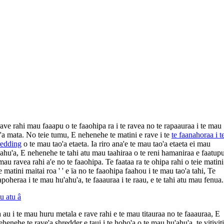
ave rahi mau faaapu o te faaohipa ra i te ravea no te rapaauraa i te mau
'a mata. No teie tumu, E nehenehe te matini e rave i te
te faanahoraa i t
redding
o te mau tao'a etaeta. Ia riro ana'e te mau tao'a etaeta ei mau
ahu'a, E nehenehe te tahi atu mau taahiraa o te reni hamaniraa e faatupu
mau ravea rahi a'e no te faaohipa. Te faataa ra te ohipa rahi o teie matini
e matini maitai roa ' ' e ïa no te faaohipa faahou i te mau tao'a tahi, Te
poheraa i te mau hu'ahu'a, te faaauraa i te raau, e te tahi atu mau fenua.
u atu â
a au i te mau huru metala e rave rahi e te mau titauraa no te faaauraa, E
ehenehe te rave'a shredder e taui i te hoho'a o te mau hu'ahu'a, te vitivit