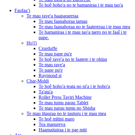
Te hoê hoho'a no te hamaniraa i te mau tao'a
Faufaaʻi
Te mau rave'a haaparareraa
Te mau faanahoraa tamau
Te mau faanahoraa no te faatereraa i te mau mea
Te hamaniraa i te mau tao'a taero no te faaî i te
pape.
Ho'i'i
Crurduffe
Te mau pape pu'e
Te hoê rave'a no te faatere i te ohipa
Te mau rave'a
Te pape pu'e
Raymond st
Char-Moldi
Te hoê hoho'a teata no ni'a i te hoho'a
Ta'ata'a
Roller Press Taviri Machine
Te mau tumu parau Tablet
Te mau parau tumu no Shisha
Te mau titauraa no te tauturu i te mau mea
Te hoê mītini maro
Tea manureva
Haamaitairaa i te pae miti