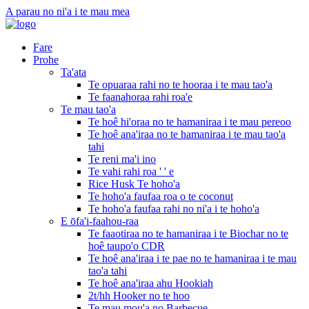
A parau no ni'a i te mau mea
Fare
Prohe
Ta'ata
Te opuaraa rahi no te hooraa i te mau tao'a
Te faanahoraa rahi roa'e
Te mau tao'a
Te hoê hi'oraa no te hamaniraa i te mau pereoo
Te hoê ana'iraa no te hamaniraa i te mau tao'a
tahi
Te reni ma'i ino
Te vahi rahi roa ' ' e
Rice Husk Te hoho'a
Te hoho'a faufaa roa o te coconut
Te hoho'a faufaa rahi no ni'a i te hoho'a
E ōfa'i-faahou-raa
Te faaotiraa no te hamaniraa i te Biochar no te
hoê taupo'o CDR
Te hoê ana'iraa i te pae no te hamaniraa i te mau
tao'a tahi
Te hoê ana'iraa ahu Hookiah
2t/hh Hooker no te hoo
Te mau mou'a no Barbecue