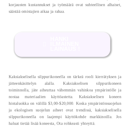
korjausten kustannukset ja työmäärä ovat suhteellisen alhaiset,
säästää omistajien aikaa ja rahaa.
HANKI
ILMAINEN
LAINAUS！
Kaksiakselisella silppurikoneella on tärkeä rooli kierrätyksen ja
jätteenkäsittelyn alalla. Kaksiakselisen silppurikoneen
toiminnolla, jäte aiheuttaa vähemmän vahinkoa ympäristölle ja
nostaa materiaalien käyttöastetta. Kaksiakselisen koneen
hintaluokka on välillä $3,00-$20,000. Koska ympäristönsuojelun
ja ekologisen suojelun aiheet ovat trendissä, kaksiakselisella
silppurikoneella on laajempi käyttökohde markkinoilla. Jos
haluat tietää lisää koneesta, Ota rohkeasti yhteyttä.