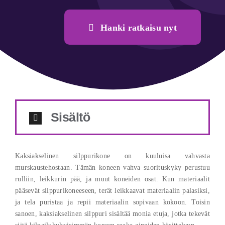
Hanki ratkaisu nyt
Sisältö
Kaksiakselinen silppurikone on kuuluisa vahvasta
murskaustehostaan. Tämän koneen vahva suorituskyky perustuu
rulliin, leikkurin pää, ja muut koneiden osat. Kun materiaalit
pääsevät silppurikoneeseen, terät leikkaavat materiaalin palasiksi,
ja tela puristaa ja repii materiaalin sopivaan kokoon. Toisin
sanoen, kaksiakselinen silppuri sisältää monia etuja, jotka tekevät