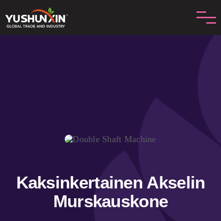
Siirrä
sisältöön
Kaksinkertainen Akselin
Murskauskone