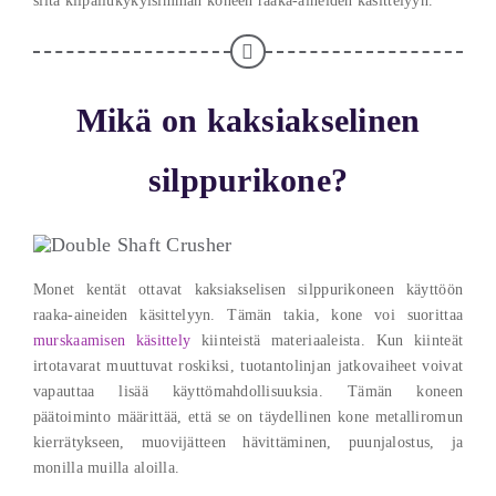
siitä kilpailukykyisimmän koneen raaka-aineiden käsittelyyn.
Mikä on kaksiakselinen
silppurikone?
Monet kentät ottavat kaksiakselisen silppurikoneen käyttöön
raaka-aineiden käsittelyyn. Tämän takia, kone voi suorittaa
murskaamisen käsittely
kiinteistä materiaaleista. Kun kiinteät
irtotavarat muuttuvat roskiksi, tuotantolinjan jatkovaiheet voivat
vapauttaa lisää käyttömahdollisuuksia. Tämän koneen
päätoiminto määrittää, että se on täydellinen kone metalliromun
kierrätykseen, muovijätteen hävittäminen, puunjalostus, ja
monilla muilla aloilla.