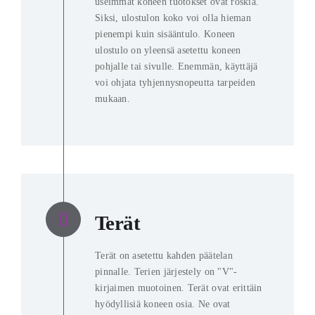
useimmat koneen tuotokset ovat roskia.
Siksi, ulostulon koko voi olla hieman
pienempi kuin sisääntulo. Koneen
ulostulo on yleensä asetettu koneen
pohjalle tai sivulle. Enemmän, käyttäjä
voi ohjata tyhjennysnopeutta tarpeiden
mukaan.
Terät
Terät on asetettu kahden päätelan
pinnalle. Terien järjestely on "V"-
kirjaimen muotoinen. Terät ovat erittäin
hyödyllisiä koneen osia. Ne ovat