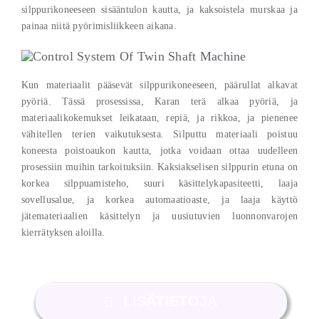
silppurikoneeseen sisääntulon kautta, ja kaksoistela murskaa ja
painaa niitä pyörimisliikkeen aikana.
Kun materiaalit pääsevät silppurikoneeseen, päärullat alkavat
pyöriä. Tässä prosessissa, Karan terä alkaa pyöriä, ja
materiaalikokemukset leikataan, repiä, ja rikkoa, ja pienenee
vähitellen terien vaikutuksesta. Silputtu materiaali poistuu
koneesta poistoaukon kautta, jotka voidaan ottaa uudelleen
prosessiin muihin tarkoituksiin. Kaksiakselisen silppurin etuna on
korkea silppuamisteho, suuri käsittelykapasiteetti, laaja
sovellusalue, ja korkea automaatioaste, ja laaja käyttö
jätemateriaalien käsittelyn ja uusiutuvien luonnonvarojen
kierrätyksen aloilla.
LISÄTIETOJA