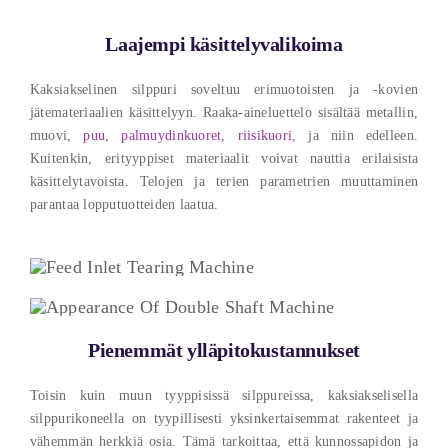
Laajempi käsittelyvalikoima
Kaksiakselinen silppuri soveltuu erimuotoisten ja -kovien
jätemateriaalien käsittelyyn. Raaka-aineluettelo sisältää metallin,
muovi,
puu
,
palmuydinkuoret
,
riisikuori
, ja niin edelleen.
Kuitenkin, erityyppiset materiaalit voivat nauttia erilaisista
käsittelytavoista. Telojen ja terien parametrien muuttaminen
parantaa lopputuotteiden laatua.
Pienemmät ylläpitokustannukset
Toisin kuin muun tyyppisissä silppureissa, kaksiakselisella
silppurikoneella on tyypillisesti yksinkertaisemmat rakenteet ja
vähemmän herkkiä osia. Tämä tarkoittaa, että kunnossapidon ja