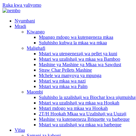
Ruka kwa yaliyomo
Nyumbani
Mradi
Kiwango
Mpango mdogo wa kutengeneza mkaa
Suluhisho kubwa la mkaa wa mkaa
Malighafi
Mstari wa utengenezaji wa pellet ya kuni
Mstari wa uzalishaji wa mkaa wa Bamboo
Mashine ya Mashine ya Mkaa wa Sawdust
Straw Char Pellets Mashine
Mchele wa manyoya ya mpunga
Mstari wa mkaa wa nazi
Mstari wa mkaa wa Palm
Maombi
Suluhisho la uzalishaji wa Biochar kwa ujumuish
Mstari wa uzalishaji wa mkaa wa Hookah
Mstari mdogo wa mkaa wa Hookah
2T/H Hookah Mkaa wa Uzalishaji wa Uuzaji
Mashine ya kutengeneza Briquette ya barbeque
Mstari wa uzalishaji wa mkaa wa barbeque
Vifaa
Samani za kaboni