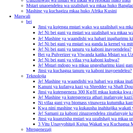
Uanzishwaji wa mstari wa mkaa wa Hookah huko Iraqi
Mstari unaoendelea wa uzalishaji wa mkaa huko Bangla
Mashine ya kuchagiza mkaa huko Afrika Kusini
Maswali
bei
Jinsi ya kujenga mstari wako wa uzalishaji wa mk
Je! Ni bei gani ya mstari wa uzalishaji wa mkaa
Je! Mashine ya waandishi wa habari inagharimu ki
Je! Ni bei gani ya mstari wa ganda la kernel ya mi
Je! Ni bei gani ya tanuru ya kaboni inayoendelea?
Bei ya Pulverizer ya Viwanda katika Mstari wa U
Je! Ni bei gani ya vifaa vya kaboni kubwa?
Je! Mstari mdogo wa mkaa ungegharimu kiasi gan
Jinsi ya kuchagua tanuru ya kaboni inayoendelea?
Teknolojia
Je! Mashine ya waandishi wa habari wa mkaa inaf
Kanuni ya kufanya kazi ya Shredder ya Shaft Dou
Jinsi ya kutengeneza 300 Kg/H mkaa kutoka kwa
Je! Mashine ya kutengeneza athari inafanyaje kazi
Ni vifaa gani vya biomass vinaweza kutumika ka
Kwa nini mashine ya kukausha inahitajika wakati
Je! Samani za kaboni zinazoendelea zinafanyaje k
Jinsi ya kuanzisha mstari wa uzalishaji wa mkaa 
3 Vitu Unavyohitaji Kujua Wakati wa Kuchagua 
Mtengenezaji