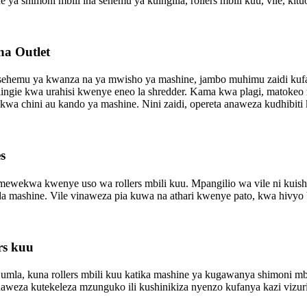
 ya shimoni mbili ina sehemu ya kuingilia, rollers mbili kuu, vile, kit
 na Outlet
ehemu ya kwanza na ya mwisho ya mashine, jambo muhimu zaidi kufany
viingie kwa urahisi kwenye eneo la shredder. Kama kwa plagi, matoke
wa chini au kando ya mashine. Nini zaidi, opereta anaweza kudhibiti k
s
imewekwa kwenye uso wa rollers mbili kuu. Mpangilio wa vile ni kuis
 mashine. Vile vinaweza pia kuwa na athari kwenye pato, kwa hivyo bl
rs kuu
mla, kuna rollers mbili kuu katika mashine ya kugawanya shimoni mbil
naweza kutekeleza mzunguko ili kushinikiza nyenzo kufanya kazi vizur