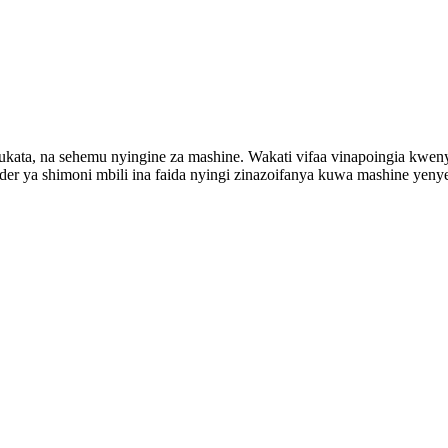
ukata, na sehemu nyingine za mashine. Wakati vifaa vinapoingia kwen
edder ya shimoni mbili ina faida nyingi zinazoifanya kuwa mashine yeny