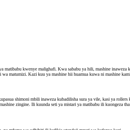
ya matibabu kwenye malighafi. Kwa sababu ya hili, mashine inaweza 
idi wa matumizi. Kazi kuu ya mashine hii huamua kuwa ni mashine kamil
upasua shimoni mbili inaweza kubadilisha sura ya vile, kasi ya rollers 
ashine zingine. Ili kuunda seti ya mistari ya matibabu ili kuongeza th