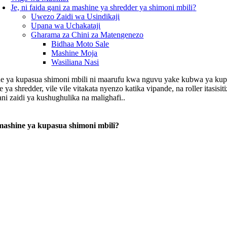
Je, ni faida gani za mashine ya shredder ya shimoni mbili
?
Uwezo Zaidi wa Usindikaji
Upana wa Uchakataji
Gharama za Chini za Matengenezo
Bidhaa Moto Sale
Mashine Moja
Wasiliana Nasi
e ya kupasua shimoni mbili ni maarufu kwa nguvu yake kubwa ya kupasu
 ya shredder, vile vile vitakata nyenzo katika vipande, na roller itas
ni zaidi ya kushughulika na malighafi..
 mashine ya kupasua shimoni mbili?