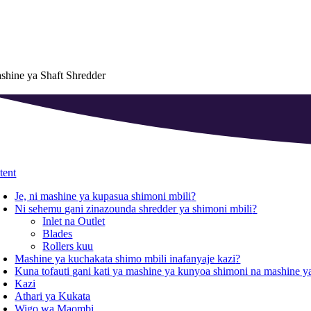
shine ya Shaft Shredder
tent
Je, ni mashine ya kupasua shimoni mbili
?
Ni sehemu gani zinazounda shredder ya shimoni mbili
?
Inlet na Outlet
Blades
Rollers kuu
Mashine ya kuchakata shimo mbili inafanyaje kazi
?
Kuna tofauti gani kati ya mashine ya kunyoa shimoni na mashine 
Kazi
Athari ya Kukata
Wigo wa Maombi