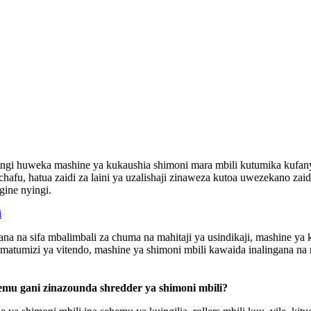
ngi huweka mashine ya kukaushia shimoni mara mbili kutumika kufan
hafu, hatua zaidi za laini ya uzalishaji zinaweza kutoa uwezekano za
gine nyingi.
i
na na sifa mbalimbali za chuma na mahitaji ya usindikaji, mashine ya k
matumizi ya vitendo, mashine ya shimoni mbili kawaida inalingana na m
emu gani zinazounda shredder ya shimoni mbili?