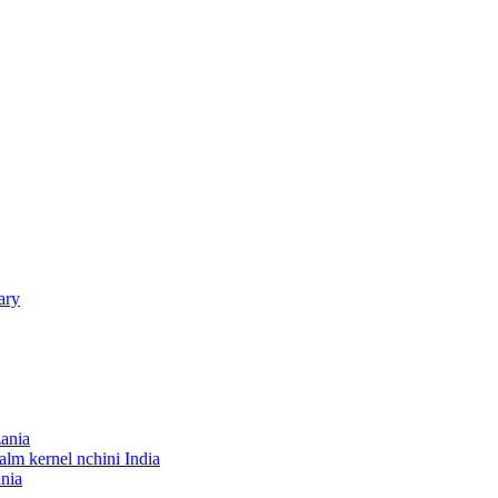
ary
ania
lm kernel nchini India
nia