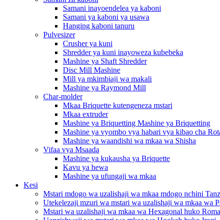
Samani inayoendelea ya kaboni
Samani ya kaboni ya usawa
Hanging kaboni tanuru
Pulvesizer
Crusher ya kuni
Shredder ya kuni inayoweza kubebeka
Mashine ya Shaft Shredder
Disc Mill Mashine
Mill ya mkimbiaji wa makali
Mashine ya Raymond Mill
Char-molder
Mkaa Briquette kutengeneza mstari
Mkaa extruder
Mashine ya Briquetting Mashine ya Briquetting
Mashine ya vyombo vya habari vya kibao cha Rot
Mashine ya waandishi wa mkaa wa Shisha
Vifaa vya Msaada
Mashine ya kukausha ya Briquette
Kavu ya hewa
Mashine ya ufungaji wa mkaa
Kesi
Mstari mdogo wa uzalishaji wa mkaa mdogo nchini Tanz
Utekelezaji mzuri wa mstari wa uzalishaji wa mkaa wa Pa
Mstari wa uzalishaji wa mkaa wa Hexagonal huko Roma