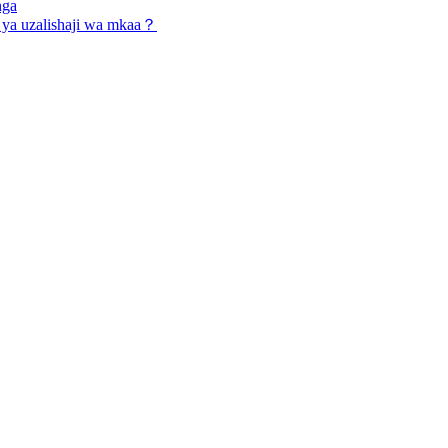
nga
o ya uzalishaji wa mkaa？