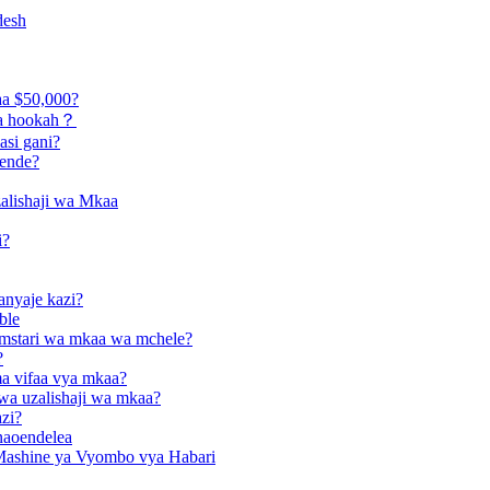
desh
aa $50,000?
 wa hookah？
asi gani?
tende?
zalishaji wa Mkaa
i?
anyaje kazi?
ble
 mstari wa mkaa wa mchele?
?
ma vifaa vya mkaa?
 wa uzalishaji wa mkaa?
azi?
unaoendelea
Mashine ya Vyombo vya Habari