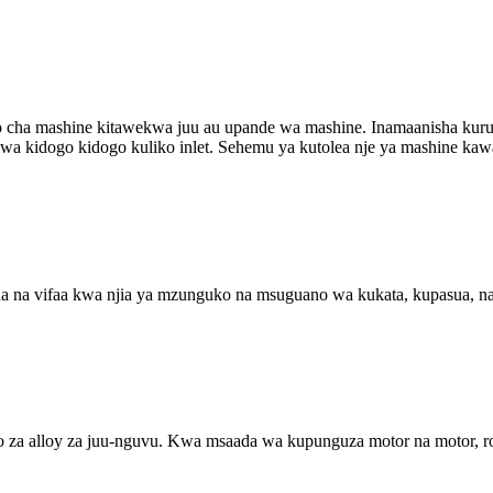
io cha mashine kitawekwa juu au upande wa mashine. Inamaanisha kur
wa kidogo kidogo kuliko inlet. Sehemu ya kutolea nje ya mashine kaw
na na vifaa kwa njia ya mzunguko na msuguano wa kukata, kupasua, n
nzo za alloy za juu-nguvu. Kwa msaada wa kupunguza motor na motor, ro