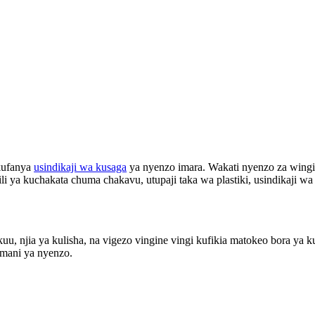
kufanya
usindikaji wa kusaga
ya nyenzo imara. Wakati nyenzo za wingi
i ya kuchakata chuma chakavu, utupaji taka wa plastiki, usindikaji w
kuu, njia ya kulisha, na vigezo vingine vingi kufikia matokeo bora ya k
amani ya nyenzo.