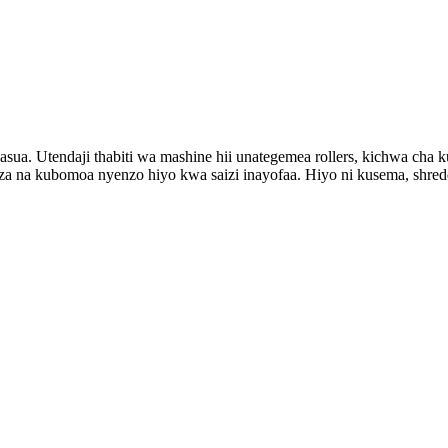
a. Utendaji thabiti wa mashine hii unategemea rollers, kichwa cha k
isitiza na kubomoa nyenzo hiyo kwa saizi inayofaa. Hiyo ni kusema, shr