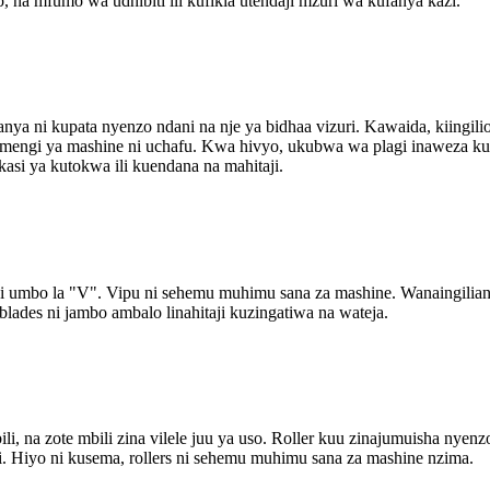
uo, na mfumo wa udhibiti ili kufikia utendaji mzuri wa kufanya kazi.
a ni kupata nyenzo ndani na nje ya bidhaa vizuri. Kawaida, kiingil
o mengi ya mashine ni uchafu. Kwa hivyo, ukubwa wa plagi inaweza ku
asi ya kutokwa ili kuendana na mahitaji.
hi umbo la "V". Vipu ni sehemu muhimu sana za mashine. Wanaingilia
ades ni jambo ambalo linahitaji kuzingatiwa na wateja.
i, na zote mbili zina vilele juu ya uso. Roller kuu zinajumuisha nye
i. Hiyo ni kusema, rollers ni sehemu muhimu sana za mashine nzima.