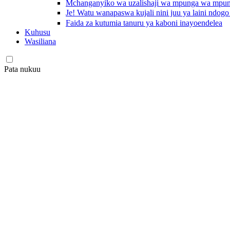
Mchanganyiko wa uzalishaji wa mpunga wa mpu
Je! Watu wanapaswa kujali nini juu ya laini ndog
Faida za kutumia tanuru ya kaboni inayoendelea
Kuhusu
Wasiliana
Pata nukuu