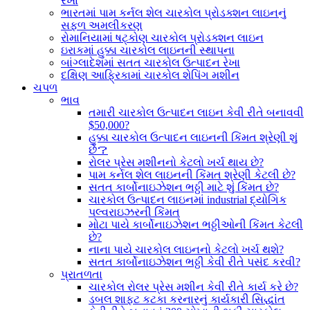
રેખા
ભારતમાં પામ કર્નલ શેલ ચારકોલ પ્રોડક્શન લાઇનનું
સફળ અમલીકરણ
રોમાનિયામાં ષટ્કોણ ચારકોલ પ્રોડક્શન લાઇન
ઇરાકમાં હુક્કા ચારકોલ લાઇનની સ્થાપના
બાંગ્લાદેશમાં સતત ચારકોલ ઉત્પાદન રેખા
દક્ષિણ આફ્રિકામાં ચારકોલ શેપિંગ મશીન
ચપળ
ભાવ
તમારી ચારકોલ ઉત્પાદન લાઇન કેવી રીતે બનાવવી
$50,000?
હુક્કા ચારકોલ ઉત્પાદન લાઇનની કિંમત શ્રેણી શું
છે？
રોલર પ્રેસ મશીનનો કેટલો ખર્ચ થાય છે?
પામ કર્નલ શેલ લાઇનની કિંમત શ્રેણી કેટલી છે?
સતત કાર્બોનાઇઝેશન ભઠ્ઠી માટે શું કિંમત છે?
ચારકોલ ઉત્પાદન લાઇનમાં industrial દ્યોગિક
પલ્વરાઇઝરની કિંમત
મોટા પાયે કાર્બોનાઇઝેશન ભઠ્ઠીઓની કિંમત કેટલી
છે?
નાના પાયે ચારકોલ લાઇનનો કેટલો ખર્ચ થશે?
સતત કાર્બોનાઇઝેશન ભઠ્ઠી કેવી રીતે પસંદ કરવી?
પ્રાતળતા
ચારકોલ રોલર પ્રેસ મશીન કેવી રીતે કાર્ય કરે છે?
ડબલ શાફ્ટ કટકા કરનારનું કાર્યકારી સિદ્ધાંત