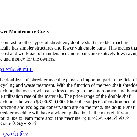
wer Maintenance Costs
contrast to other types of shredders
,
double shaft shredder machine
ically has simpler structures and fewer vulnerable parts
.
This means tha
e cost and workload of maintenance and repairs are relatively low
,
savin
me and money for the owners
.
ત ક્વોટ મેળવો！
he double-shaft shredder machine plays an important part in the field o
ecycling and waste treatment
.
With the function of the two-shaft shredd
achine
,
the waster will cause less damage to the environment and boos
he utilization rate of the materials
.
The price range of the double shaft
achine is between
$3,00-$20,000.
Since the subjects of environmental
rotection and ecological conservation are on the trend
,
the double-shaft
hredder machine will have a wider application in the market
.
If you
ould like to learn more about the machine
, કૃપા કરીને અમારો સંપર્ક
રવા માટે મફત લાગે.
પૃષ્ઠ લોડ લિંક