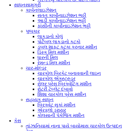
સાધનસામગ્રી
કાર્બનલાઇઝેશન
સતત કાર્બોનાઇઝેશન ભઠ્ઠી
આડી કાર્બોનાઇઝેશન ભઠ્ઠી
ફાંસીની કાર્બોનાઇઝેશન ભઠ્ઠી
પુષ્પકાર
લાકડાનો કોલું
પોર્ટેબલ લાકડાનો કટકો
ડબલ શાફ્ટ કટકા કરનાર મશીન
ડિસ્ક મિલ મશીન
ધારની મિલ
રેમન્ડ મિલ મશીન
ચાર-મોલ્ડર
ચારકોલ બ્રિકેટ બનાવવાની લાઇન
ચારકોલ એક્સ્ટ્રુડર
રોલર પ્રેસ બ્રિક્વેટિંગ મશીન
રોટરી ટેબ્લેટ દબાવો
શિશા ચારકોલ પ્રેસ મશીન
સહાયક સાધન
બ્રિક્વેટ સુકાં મશીન
એરફ્લો ડ્રાયર
કોલસાની પેકેજિંગ મશીન
કેસ
તાંઝાનિયામાં નાના પાયે બાયોમાસ ચારકોલ ઉત્પાદન