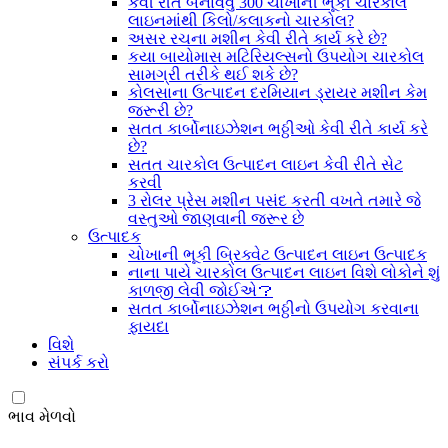
કેવી રીતે બનાવવું 300 ચોખાની ભૂકી ચારકોલ
લાઇનમાંથી કિલો/કલાકનો ચારકોલ?
અસર રચના મશીન કેવી રીતે કાર્ય કરે છે?
કયા બાયોમાસ મટિરિયલ્સનો ઉપયોગ ચારકોલ
સામગ્રી તરીકે થઈ શકે છે?
કોલસાના ઉત્પાદન દરમિયાન ડ્રાયર મશીન કેમ
જરૂરી છે?
સતત કાર્બોનાઇઝેશન ભઠ્ઠીઓ કેવી રીતે કાર્ય કરે
છે?
સતત ચારકોલ ઉત્પાદન લાઇન કેવી રીતે સેટ
કરવી
3 રોલર પ્રેસ મશીન પસંદ કરતી વખતે તમારે જે
વસ્તુઓ જાણવાની જરૂર છે
ઉત્પાદક
ચોખાની ભૂકી બ્રિક્વેટ ઉત્પાદન લાઇન ઉત્પાદક
નાના પાયે ચારકોલ ઉત્પાદન લાઇન વિશે લોકોને શું
કાળજી લેવી જોઈએ？
સતત કાર્બોનાઇઝેશન ભઠ્ઠીનો ઉપયોગ કરવાના
ફાયદા
વિશે
સંપર્ક કરો
ભાવ મેળવો