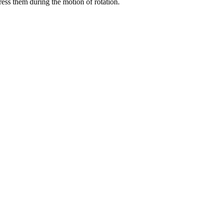
ress them during the motion of rotation
.