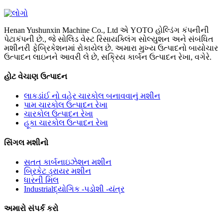
Henan Yushunxin Machine Co., Ltd એ YOTO હોલ્ડિંગ કંપનીની
પેટાકંપની છે., જે સોલિડ વેસ્ટ રિસાયક્લિંગ સોલ્યુશન અને સંબંધિત
મશીનરી ફેબ્રિકેશનમાં રોકાયેલ છે. અમારા મુખ્ય ઉત્પાદનો બાયોચાર
ઉત્પાદન લાઇનને આવરી લે છે, સક્રિય કાર્બન ઉત્પાદન રેખા, વગેરે.
હોટ વેચાણ ઉત્પાદન
લાકડાંઈ નો વહેર ચારકોલ બનાવવાનું મશીન
પામ ચારકોલ ઉત્પાદન રેખા
ચારકોલ ઉત્પાદન રેખા
હૂકા ચારકોલ ઉત્પાદન રેખા
સિંગલ મશીનો
સતત કાર્બનાઇઝેશન મશીન
બ્રિકેટ ડ્રાયર મશીન
ધારની મિલ
Industrialદ્યોગિક -પડોશી -યંત્ર
અમારો સંપર્ક કરો