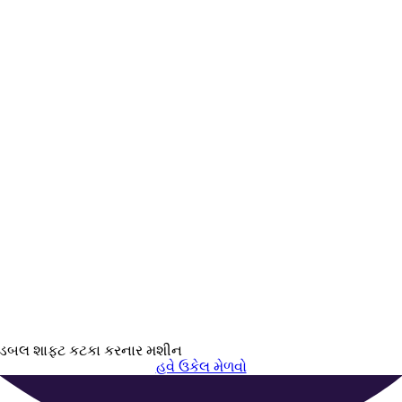
ડબલ શાફ્ટ કટકા કરનાર મશીન
હવે ઉકેલ મેળવો