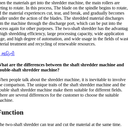
en the materials get into the shredder machine
,
the main rollers are
rting to rotate
.
In this process
,
The blade on the spindle begins to rotate
,
 the material experiences cut
,
tear
,
and break
,
and gradually becomes
ller under the action of the blades
.
The shredded material discharges
om the machine through the discharge port
,
which can be put into the
ocess again for other purposes
.
The two-shaft shredder has the advantag
high shredding efficiency
,
large processing capacity
,
wide application
nge
,
and high degree of automation
,
and wide usage in the fields of was
terial treatment and recycling of renewable resources
.
ુ માહિતી
hat are the differences between the shaft shredder machine and
ouble-shaft shredder machine
?
hen people talk about the shredder machine
,
it is inevitable to involve
he comparison
.
The unique traits of the shaft shredder machine and the
ouble shaft shredder machine make them suitable for different fields
.
here are several differences for the customer to choose the suitable
achine
.
Function
he two-shaft shredder can tear and cut the material at the same time
.