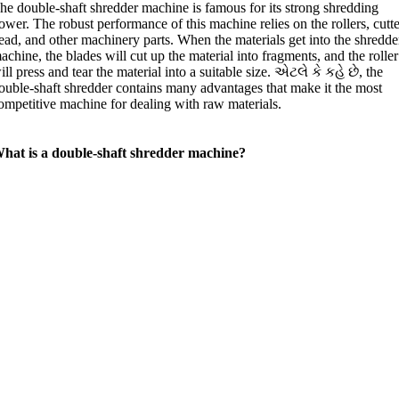
he double-shaft shredder machine is famous for its strong shredding
ower
.
The robust performance of this machine relies on the rollers
,
cutt
ead
,
and other machinery parts
.
When the materials get into the shredde
achine
,
the blades will cut up the material into fragments
,
and the roller
ill press and tear the material into a suitable size
. એટલે કે કહે છે,
the
ouble-shaft shredder contains many advantages that make it the most
ompetitive machine for dealing with raw materials
.
hat is a double-shaft shredder machine
?