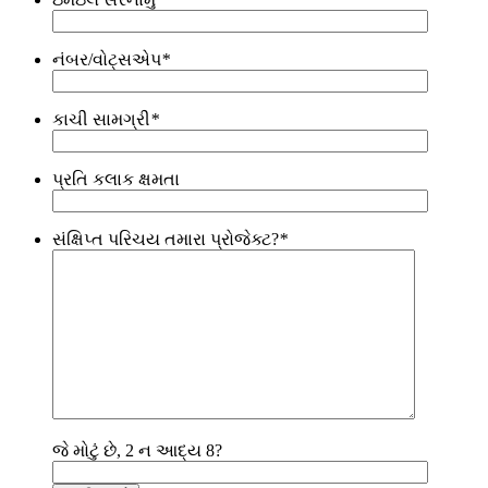
નંબર/વોટ્સએપ
*
કાચી સામગ્રી
*
પ્રતિ કલાક ક્ષમતા
સંક્ષિપ્ત પરિચય તમારા પ્રોજેક્ટ?
*
જે મોટું છે, 2 ન આદ્ય 8?