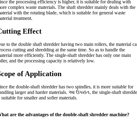
ince the processing efficiency is higher
,
it is suitable for dealing with
ore complex waste materials
.
The shaft shredder mainly deals with the
aterial with the rotating blade
,
which is suitable for general waste
aterial treatment
.
Cutting Effect
ue to the double shaft shredder having two main rollers
,
the material c
rocess cutting and shredding at the same time
.
So as to handle the
aterial more efficiently
.
The single-shaft shredder has only one main
oller
,
and the processing capacity is relatively low
.
Scope of Application
ince the double-shaft shredder has two spindles
,
it is more suitable for
andling larger and harder materials
. આ ઉપરાંત,
the single-shaft shredd
s suitable for smaller and softer materials
.
hat are the advantages of the double-shaft shredder machine
?