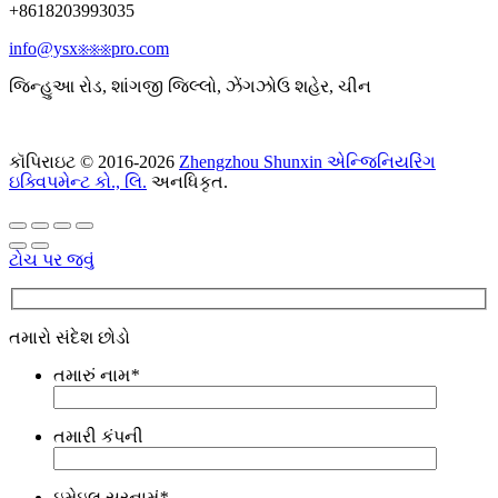
+8618203993035
info@ysx※※※pro.com
જિન્હુઆ રોડ, શાંગજી જિલ્લો, ઝેંગઝોઉ શહેર, ચીન
કૉપિરાઇટ © 2016-2026
Zhengzhou Shunxin એન્જિનિયરિંગ
ઇક્વિપમેન્ટ કો., લિ.
અનધિકૃત.
ટોચ પર જવું
તમારો સંદેશ છોડો
તમારું નામ
*
તમારી કંપની
ઇમેઇલ સરનામું
*