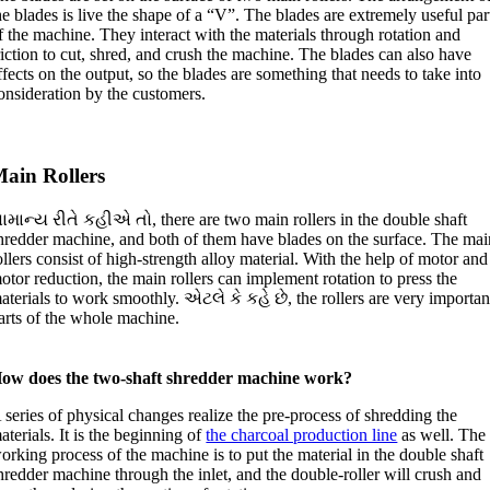
he blades is live the shape of a “V”
.
The blades are extremely useful par
f the machine
.
They interact with the materials through rotation and
riction to cut
,
shred
,
and crush the machine
.
The blades can also have
ffects on the output
,
so the blades are something that needs to take into
onsideration by the customers
.
ain Rollers
ામાન્ય રીતે કહીએ તો,
there are two main rollers in the double shaft
hredder machine
,
and both of them have blades on the surface
.
The mai
ollers consist of high-strength alloy material
.
With the help of motor and
otor reduction
,
the main rollers can implement rotation to press the
aterials to work smoothly
. એટલે કે કહે છે,
the rollers are very importan
arts of the whole machine
.
ow does the two-shaft shredder machine work
?
 series of physical changes realize the pre-process of shredding the
aterials
.
It is the beginning of
the charcoal production line
as well
.
The
orking process of the machine is to put the material in the double shaft
hredder machine through the inlet
,
and the double-roller will crush and