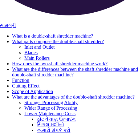
સામગ્રી
What is a double-shaft shredder machine
?
What parts compose the double-shaft shredder
?
Inlet and Outlet
Blades
Main Rollers
How does the two-shaft shredder machine work
?
What are the differences between the shaft shredder machine an
double-shaft shredder machine
?
Function
Cutting Effect
Scope of Application
What are the advantages of the double-shaft shredder machine
?
Stronger Processing Ability
Wider Range of Processing
Lower Maintenance Costs
હોટ વેચાણ ઉત્પાદન
સિંગલ મશીનો
અમારો સંપર્ક કરો