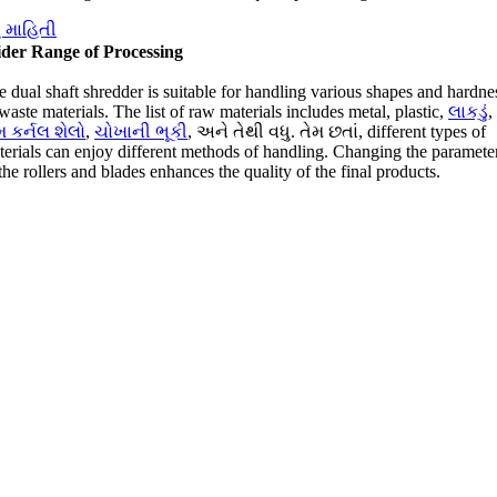
ુ માહિતી
der Range of Processing
 dual shaft shredder is suitable for handling various shapes and hardne
waste materials
.
The list of raw materials includes metal
,
plastic
,
લાકડું
,
મ કર્નલ શેલો
,
ચોખાની ભૂકી
, અને તેથી વધુ. તેમ છતાં,
different types of
terials can enjoy different methods of handling
.
Changing the paramete
the rollers and blades enhances the quality of the final products
.