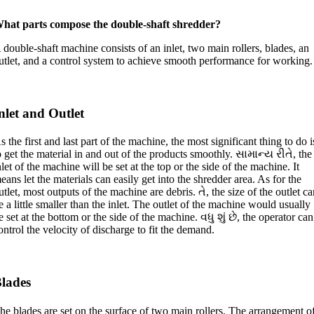
hat parts compose the double-shaft shredder
?
 double-shaft machine consists of an inlet
,
two main rollers
,
blades
,
an
utlet
,
and a control system to achieve smooth performance for working
.
nlet and Outlet
s the first and last part of the machine
,
the most significant thing to do i
o get the material in and out of the products smoothly
. સામાન્ય રીતે,
the
nlet of the machine will be set at the top or the side of the machine
.
It
eans let the materials can easily get into the shredder area
.
As for the
utlet
,
most outputs of the machine are debris
. તે,
the size of the outlet c
e a little smaller than the inlet
.
The outlet of the machine would usually
e set at the bottom or the side of the machine
. વધુ શું છે,
the operator can
ontrol the velocity of discharge to fit the demand
.
lades
he blades are set on the surface of two main rollers
.
The arrangement o