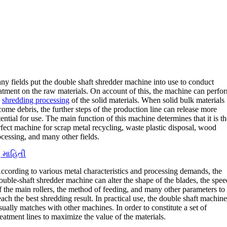
ny fields put the double shaft shredder machine into use to conduct
atment on the raw materials
.
On account of this
,
the machine can perfo
e
shredding processing
of the solid materials
.
When solid bulk materials
come debris
,
the further steps of the production line can release more
ential for use
.
The main function of this machine determines that it is th
fect machine for scrap metal recycling
,
waste plastic disposal
,
wood
ocessing
,
and many other fields
.
ુ માહિતી
ccording to various metal characteristics and processing demands
,
the
ouble-shaft shredder machine can alter the shape of the blades
,
the spee
f the main rollers
,
the method of feeding
,
and many other parameters to
each the best shredding result
.
In practical use
,
the double shaft machin
sually matches with other machines
.
In order to constitute a set of
reatment lines to maximize the value of the materials
.