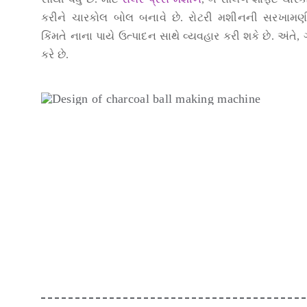
કરીને ચારકોલ બોલ બનાવે છે. રોટરી મશીનની સરખામણ
કિંમતે નાના પાયે ઉત્પાદન સાથે વ્યવહાર કરી શકે છે. અંતે
કરે છે.