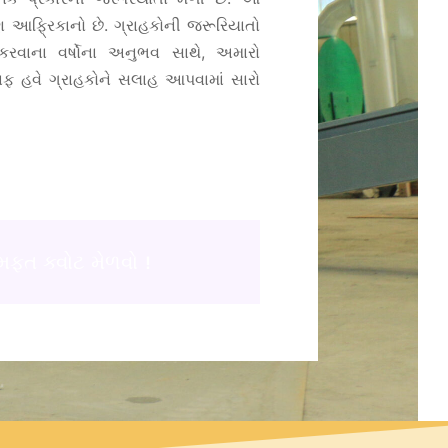
ણ આફ્રિકાનો છે. ગ્રાહકોની જરૂરિયાતો
કરવાના વર્ષોના અનુભવ સાથે, અમારો
ટાફ હવે ગ્રાહકોને સલાહ આપવામાં સારો
મફત ક્વોટ મેળવો！