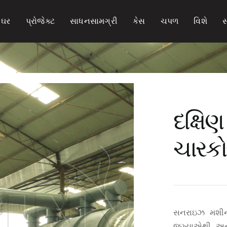
ઘર
પ્રોજેક્ટ
સાધનસામગ્રી
કેસ
ચપળ
વિશે
સ
દક્ષિ
ચારકો
સનરાઇઝ મશીન 
જગ્યાએથી અને