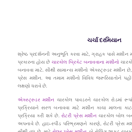
ચર્ચા દરમિયાન
શ્રેષ્ઠ પ્રદર્શનની અનુભૂતિ કરવા માટે, ગ્રાહક પાસે મશીન
પ્રકારના હોય છે
ચારકોલ બ્રિકેટ બનાવવાના મશીનો
ચારકો
બનાવવા માટે. સૌથી સામાન્ય મશીનો એક્સ્ટ્રુડર મશીન છે,
પ્રેસ મશીન. આ તમામ મશીનો વિવિધ જરૂરિયાતોને પહો
લક્ષણો ધરાવે છે.
એક્સ્ટ્રુડર મશીન
ચારકોલ પાવડરને ચારકોલ રોડમાં રૂપાંત
પ્રક્રિયાને સરળ બનાવવા માટે મશીન કાચા માલના કા
પ્રક્રિયા કરી શકે છે.
રોટરી પ્રેસ મશીન
ચારકોલ બોલ બનાવ
અપનાવે છે. હાઇ-સ્પીડ પરિભ્રમણને કારણે, રોટરી પ્રેસ મશી
સૌથી વધુ છે. માટે
રોલર પ્રેસ મશીન
, બે રોલિંગ શાફ્ટ ચાર