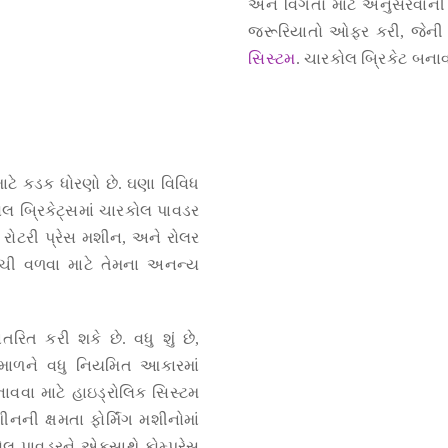
અને વિગતો માટે અનુસરવાની જ
જરૂરિયાતો ઓફર કરી, જેની 
સિસ્ટમ
. ચારકોલ બ્રિકેટ બના
 માટે કડક ધોરણો છે. ઘણા વિવિધ
લ બ્રિકેટ્સમાં ચારકોલ પાવડર
 રોટરી પ્રેસ મશીન, અને રોલર
ંચી વળવા માટે તેમના અનન્ય
રિત કરી શકે છે. વધુ શું છે,
ટમાળને વધુ નિયમિત આકારમાં
વા માટે હાઇડ્રોલિક સિસ્ટમ
નની ક્ષમતા ફોર્મિંગ મશીનોમાં
કોલ પાવડરને એકસાથે કોમ્પ્રેસ