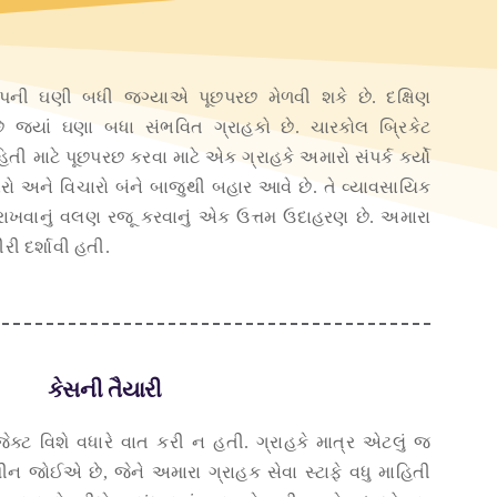
ંપની ઘણી બધી જગ્યાએ પૂછપરછ મેળવી શકે છે. દક્ષિણ
 જ્યાં ઘણા બધા સંભવિત ગ્રાહકો છે. ચારકોલ બ્રિકેટ
તી માટે પૂછપરછ કરવા માટે એક ગ્રાહકે અમારો સંપર્ક કર્યો
ારો અને વિચારો બંને બાજુથી બહાર આવે છે. તે વ્યાવસાયિક
 રાખવાનું વલણ રજૂ કરવાનું એક ઉત્તમ ઉદાહરણ છે. અમારા
ીરી દર્શાવી હતી.
કેસની તૈયારી
ોજેક્ટ વિશે વધારે વાત કરી ન હતી. ગ્રાહકે માત્ર એટલું જ
ં મશીન જોઈએ છે, જેને અમારા ગ્રાહક સેવા સ્ટાફે વધુ માહિતી