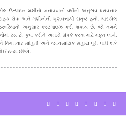
ોલ ઉત્પાદન મશીનો બનાવવાનો વર્ષોનો અનુભવ ધરાવનાર
રાહક સેવા અને મશીનોની ગુણવત્તાથી સંતુષ્ટ હતો. ચારકોલ
જરૂરિયાતો અનુસાર કસ્ટમાઇઝ કરી શકાય છે. જો તમને
ાં રસ છે, કૃપા કરીને અમારો સંપર્ક કરવા માટે મફત લાગે.
ને વિગતવાર માહિતી અને વ્યાવસાયિક સહાય પૂરી પાડી શકે
જોઈ રહ્યા છીએ.