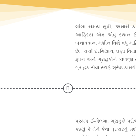
લાંબા સમય સુધી, અમારી ક
આફ્રિકા એક એવું સ્થાન છે
બનાવવાના મશીન વિશે વધુ માહિ
છે.. ચર્ચા દરમિયાન, ઘણા વિચ
જ્ઞાન અને ગ્રાહકોને કાળજી
ગ્રાહક સેવા સ્ટાફે શ્રેષ્ઠ કામગ
પ્રથમ ઈ-મેલમાં, ગ્રાહકે પ્ર
કહ્યું કે તેને કેવા પ્રકારનુ