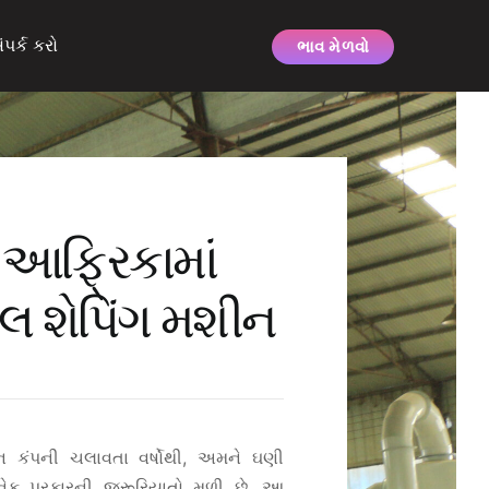
ંપર્ક કરો
ભાવ મેળવો
ણ આફ્રિકામાં
લ શેપિંગ મશીન
કંપની ચલાવતા વર્ષોથી, અમને ઘણી
ક પ્રકારની જરૂરિયાતો મળી છે. આ