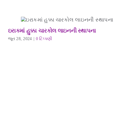
ઇરાકમાં હુક્કા ચારકોલ લાઇનની સ્થાપના
જૂન 28, 2024
|
0 ટિપ્પણી