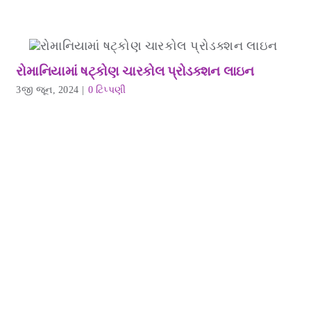
રોમાનિયામાં ષટ્કોણ ચારકોલ પ્રોડક્શન લાઇન
3જી જૂન, 2024
|
0 ટિપ્પણી