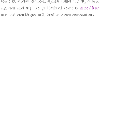
રૂર છે. નીચેના સંચારમાં, ગ્રાહકે મશીન માટે વધુ ચોક્કસ
સહાયતા સાથે વધુ મજબૂત સ્થિતિની જરૂર છે
હાઇડ્રોલિક
વવાના મશીનના નિર્ણય પછી, ચર્ચા આગળના તબક્કામાં ગઈ.