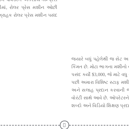
ીમાં, રોલર પ્રેસ મશીન ઓછી
, ગ્રાહક રોલર પ્રેસ મશીન પસંદ
જ્યારે બધું પહેલેથી જ સેટ 
કિંમત છે. મોટા ભાગના મશીનો વ
પસંદ કર્યો $3,000, જે માટે વધુ
પછી અમારા વિશિષ્ટ સ્ટાફ મ
અને સલાહ પ્રદાન કરવાની જ
વોરંટી સાથે આવે છે. ઓપરેટરન
શબ્દો અને વિડિયો શિક્ષણ પ્