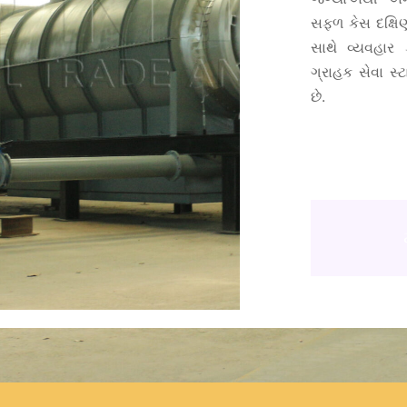
સફળ કેસ દક્ષિ
સાથે વ્યવહાર 
ગ્રાહક સેવા સ્
છે.