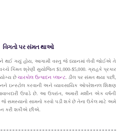
વિગતો પર સંમત થાઓ
અને થઈ ગયું હોય, આગામી વસ્તુ જે ધ્યાનમાં લેવી જોઈએ તે
ચ્ચે કિંમત શ્રેણી સુયોજિત $1,000-$5,000. ગ્રાહકે પ્રકાર
 યોગ્ય છે
ચારકોલ ઉત્પાદન પ્લાન્ટ
. ડીલ પર સંમત થયા પછી,
શીનને ઇન્સ્ટોલ કરવાની અને વ્યાવસાયિક ઓપરેશનલ શિક્ષણ
વાબદારી ઉપાડે છે. આ ઉપરાંત, અમારી મશીન એક વર્ષની
ે જે સમસ્યાનો સામનો કરવો પડી શકે છે તેના ઉકેલ માટે અમે
રદાન કરી શકીએ છીએ.