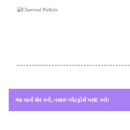
આ વાર્તા શેર કરો, તમારું પ્લેટફોર્મ પસંદ કરો!