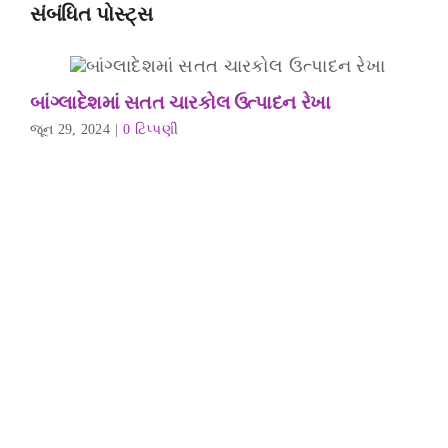
સંબંધિત પોસ્ટ્સ
બાંગ્લાદેશમાં સતત ચારકોલ ઉત્પાદન રેખા
જૂન 29, 2024
|
0 ટિપ્પણી