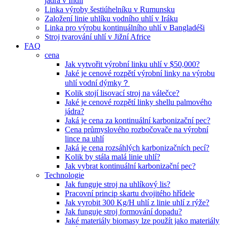
jádra v Indii
Linka výroby šestiúhelníku v Rumunsku
Založení linie uhlíku vodního uhlí v Iráku
Linka pro výrobu kontinuálního uhlí v Bangladéši
Stroj tvarování uhlí v Jižní Africe
FAQ
cena
Jak vytvořit výrobní linku uhlí v $50,000?
Jaké je cenové rozpětí výrobní linky na výrobu
uhlí vodní dýmky？
Kolik stojí lisovací stroj na válečce?
Jaké je cenové rozpětí linky shellu palmového
jádra?
Jaká je cena za kontinuální karbonizační pec?
Cena průmyslového rozbočovače na výrobní
lince na uhlí
Jaká je cena rozsáhlých karbonizačních pecí?
Kolik by stála malá linie uhlí?
Jak vybrat kontinuální karbonizační pec?
Technologie
Jak funguje stroj na uhlíkový lis?
Pracovní princip skartu dvojitého hřídele
Jak vyrobit 300 Kg/H uhlí z linie uhlí z rýže?
Jak funguje stroj formování dopadu?
Jaké materiály biomasy lze použít jako materiály