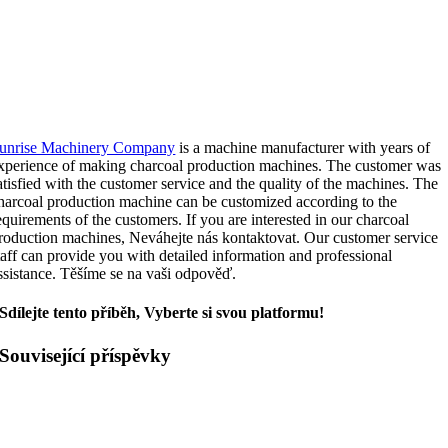
unrise Machinery Company
is a machine manufacturer with years of
xperience of making charcoal production machines
.
The customer was
atisfied with the customer service and the quality of the machines
.
The
harcoal production machine can be customized according to the
equirements of the customers
.
If you are interested in our charcoal
roduction machines
, Neváhejte nás kontaktovat.
Our customer service
taff can provide you with detailed information and professional
ssistance
. Těšíme se na vaši odpověď.
Sdílejte tento příběh, Vyberte si svou platformu!
Související příspěvky