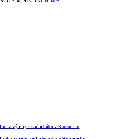
28. června, 2024
|
0 Komentáře
Linka výroby šestiúhelníku v Rumunsku
Linka výroby šestiúhelníku v Rumunsku