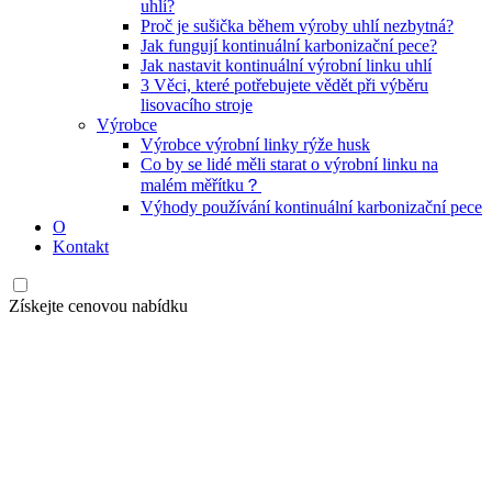
uhlí?
Proč je sušička během výroby uhlí nezbytná?
Jak fungují kontinuální karbonizační pece?
Jak nastavit kontinuální výrobní linku uhlí
3 Věci, které potřebujete vědět při výběru
lisovacího stroje
Výrobce
Výrobce výrobní linky rýže husk
Co by se lidé měli starat o výrobní linku na
malém měřítku？
Výhody používání kontinuální karbonizační pece
O
Kontakt
Získejte cenovou nabídku