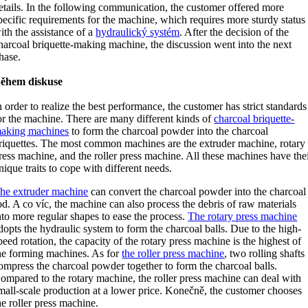
etails
.
In the following communication
,
the customer offered more
pecific requirements for the machine
,
which requires more sturdy status
ith the assistance of a
hydraulický systém
.
After the decision of the
harcoal briquette-making machine
,
the discussion went into the next
hase
.
ěhem diskuse
n order to realize the best performance
,
the customer has strict standards
or the machine
.
There are many different kinds of
charcoal briquette-
aking machines
to form the charcoal powder into the charcoal
riquettes
.
The most common machines are the extruder machine
,
rotary
ress machine
,
and the roller press machine
.
All these machines have the
nique traits to cope with different needs
.
he extruder machine
can convert the charcoal powder into the charcoal
od
. A co víc,
the machine can also process the debris of raw materials
nto more regular shapes to ease the process
.
The rotary press machine
dopts the hydraulic system to form the charcoal balls
.
Due to the high-
peed rotation
,
the capacity of the rotary press machine is the highest of
he forming machines
.
As for
the roller press machine
,
two rolling shafts
ompress the charcoal powder together to form the charcoal balls
.
ompared to the rotary machine
,
the roller press machine can deal with
mall-scale production at a lower price
. Konečně,
the customer chooses
he roller press machine
.