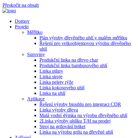
Přeskočit na obsah
Domov
Projekt
Měřítko
Plán výroby dřevěného uhlí v malém měřítku
Řešení pro velkoobjemovou výrobu dřevěného
uhlí
Suroviny
Produkční linka na dřevo char
Produkční linka bambusového uhlí
Linka piliny
Linka stroje
Linka pelety rýže
Linka kokosového uhlí
Linka na uhlí
Aplikace
Řešení výroby biouhlu pro integraci CDR
Linka výroby dřeva
Malá vodní dýmka na výrobu dřevěného uhlí
2Linka výroby uhlíku T/H na prodej
Stroj na grilování briket
Linka na výrobu grilu na dřevěné uhlí
Zařízení