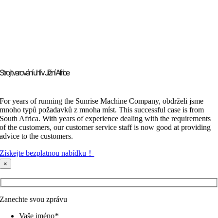
Stroj tvarování uhlí v Jižní Africe
For years of running the Sunrise Machine Company
, obdrželi jsme
mnoho typů požadavků z mnoha míst.
This successful case is from
South Africa
.
With years of experience dealing with the requirements
of the customers
,
our customer service staff is now good at providing
advice to the customers
.
Získejte bezplatnou nabídku！
×
Zanechte svou zprávu
Vaše jméno
*