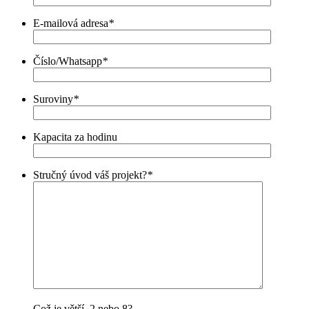
E-mailová adresa
*
Číslo/Whatsapp
*
Suroviny
*
Kapacita za hodinu
Stručný úvod váš projekt?
*
Což je větší, 2 nebo 8?