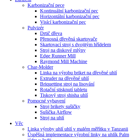
Karbonizační pece
Kontinuální karbonizační pec
Horizontální karbonizační pec
Visící karbonizační pec
Pulvizér
Drtič dřeva
Přenosná dřevěná skartovače
Skartovací stroj s dvojitým hřídelem
Stroj na diskové mlýny
Edge Runner Mill
Raymond Mill Machine
Char-Molder
Linka na výrobu briket na dřevěné uhlí
Extruder na dřevěné uhlí
Briquetting stroj na lisování
Rotační stisknutí tabletu
Tiskový stroj shisha uhlí
Pomocné vybavení
Stroj brikety sušičky
Sušička Airflow
Stroj na uhlí
Věc
Linka výroby uhlí uhlí v malém měřítku v Tanzanii
Úspěšná implementace výrobní linky na uhlík Palm