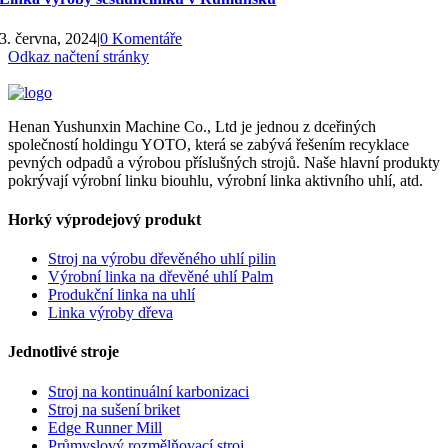
3. června, 2024
|
0 Komentáře
Odkaz načtení stránky
Henan Yushunxin Machine Co., Ltd je jednou z dceřiných
společností holdingu YOTO, která se zabývá řešením recyklace
pevných odpadů a výrobou příslušných strojů. Naše hlavní produkty
pokrývají výrobní linku biouhlu, výrobní linka aktivního uhlí, atd.
Horký výprodejový produkt
Stroj na výrobu dřevěného uhlí pilin
Výrobní linka na dřevěné uhlí Palm
Produkční linka na uhlí
Linka výroby dřeva
Jednotlivé stroje
Stroj na kontinuální karbonizaci
Stroj na sušení briket
Edge Runner Mill
Průmyslový rozmělňovací stroj