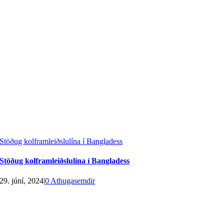
Stöðug kolframleiðslulína í Bangladess
Stöðug kolframleiðslulína í Bangladess
29. júní, 2024
|
0 Athugasemdir