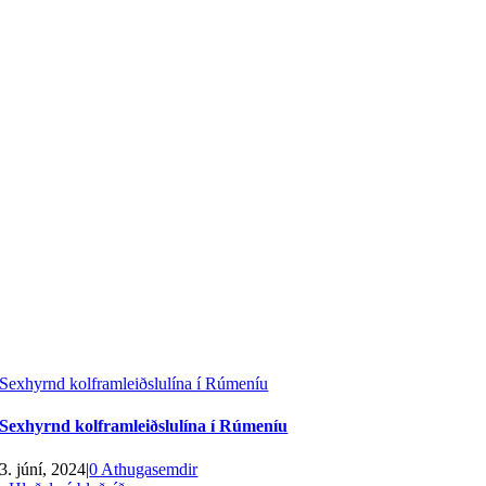
Sexhyrnd kolframleiðslulína í Rúmeníu
Sexhyrnd kolframleiðslulína í Rúmeníu
3. júní, 2024
|
0 Athugasemdir