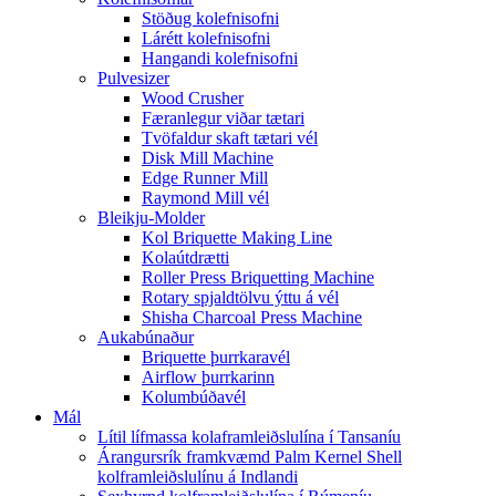
Stöðug kolefnisofni
Lárétt kolefnisofni
Hangandi kolefnisofni
Pulvesizer
Wood Crusher
Færanlegur viðar tætari
Tvöfaldur skaft tætari vél
Disk Mill Machine
Edge Runner Mill
Raymond Mill vél
Bleikju-Molder
Kol Briquette Making Line
Kolaútdrætti
Roller Press Briquetting Machine
Rotary spjaldtölvu ýttu á vél
Shisha Charcoal Press Machine
Aukabúnaður
Briquette þurrkaravél
Airflow þurrkarinn
Kolumbúðavél
Mál
Lítil lífmassa kolaframleiðslulína í Tansaníu
Árangursrík framkvæmd Palm Kernel Shell
kolframleiðslulínu á Indlandi