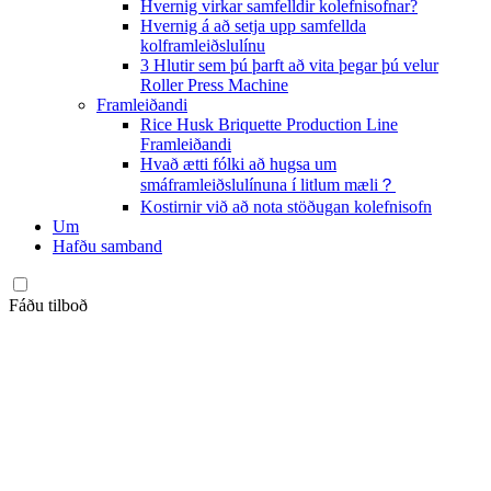
Hvernig virkar samfelldir kolefnisofnar?
Hvernig á að setja upp samfellda
kolframleiðslulínu
3 Hlutir sem þú þarft að vita þegar þú velur
Roller Press Machine
Framleiðandi
Rice Husk Briquette Production Line
Framleiðandi
Hvað ætti fólki að hugsa um
smáframleiðslulínuna í litlum mæli？
Kostirnir við að nota stöðugan kolefnisofn
Um
Hafðu samband
Fáðu tilboð