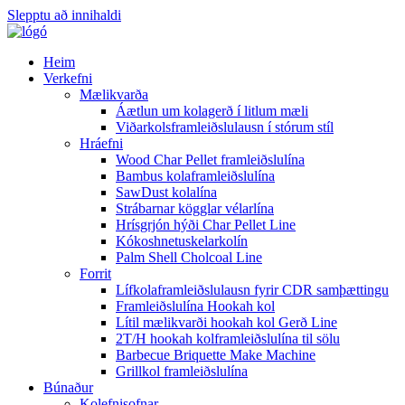
Slepptu að innihaldi
Heim
Verkefni
Mælikvarða
Áætlun um kolagerð í litlum mæli
Viðarkolsframleiðslulausn í stórum stíl
Hráefni
Wood Char Pellet framleiðslulína
Bambus kolaframleiðslulína
SawDust kolalína
Strábarnar kögglar vélarlína
Hrísgrjón hýði Char Pellet Line
Kókoshnetuskelarkolín
Palm Shell Cholcoal Line
Forrit
Lífkolaframleiðslulausn fyrir CDR samþættingu
Framleiðslulína Hookah kol
Lítil mælikvarði hookah kol Gerð Line
2T/H hookah kolframleiðslulína til sölu
Barbecue Briquette Make Machine
Grillkol framleiðslulína
Búnaður
Kolefnisofnar