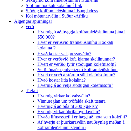
Sexhyrnd kolframleiðslulína í Rúmeníu
Stofnun hookah kolalínu í Írak
Stöðug kolframleiðslulína í Bangladess
Kol mótunarvélin í Suður -Afríku
Algengar spurningar
verð
Hvernig á að byggja kolframleiðslulínuna þína í
$50,000?
Hver er verðsvið framleiðslulínu Hookah
kolanna？
Hvað kostar valspressuvélin?
Hver er verðsvið lófa kjarna skellínunnar?
Hvert er verðið fyrir stöðugan kolefnisofn?
Verð iðnaðar pulverizer í kolframleiðslulínu
Hvert er verð á stórum stíl kolefnisofnum?
Hvað kostar litla kolalína?
Hvernig á að velja stöðugan kolefnisofn?
Tækni
Hvernig virkar kolvalsvélin?
Vinnureglan um tvöfalda skaft tætara
Hvernig á að búa til 300 kg/klst?
Hvernig virkar áhrifamyndavélin?
Hvaða lífmassaefni er hægt að nota sem kolefni?
Af hverju er þurrkaravélin nauðsynleg meðan á
kolframleiðslunni stendur?