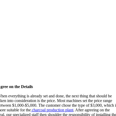
gree on the Details
hen everything is already set and done
,
the next thing that should be
aken into consideration is the price
.
Most machines set the price range
etween
$1,000-$5,000.
The customer chose the type of
$3,000,
which i
ore suitable for the
charcoal production plant
.
After agreeing on the
eal
,
our specialized staff then shoulder the responsibility of installing th