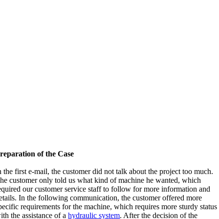
reparation of the Case
n the first e-mail
,
the customer did not talk about the project too much
.
he customer only told us what kind of machine he wanted
,
which
equired our customer service staff to follow for more information and
etails
.
In the following communication
,
the customer offered more
pecific requirements for the machine
,
which requires more sturdy status
ith the assistance of a
hydraulic system
.
After the decision of the