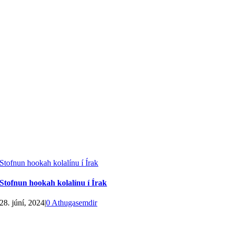
Stofnun hookah kolalínu í Írak
Stofnun hookah kolalínu í Írak
28. júní, 2024
|
0 Athugasemdir