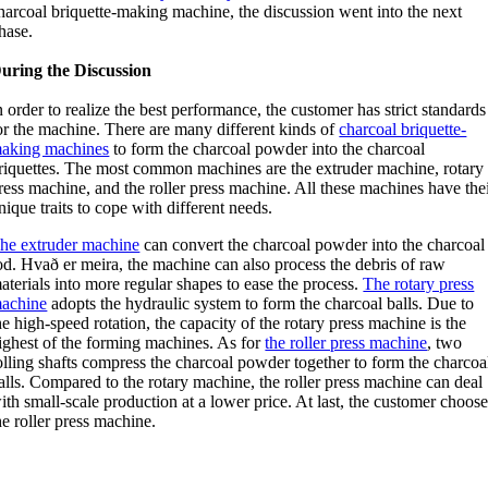
harcoal briquette-making machine
,
the discussion went into the next
hase
.
uring the Discussion
n order to realize the best performance
,
the customer has strict standards
or the machine
.
There are many different kinds of
charcoal briquette-
aking machines
to form the charcoal powder into the charcoal
riquettes
.
The most common machines are the extruder machine
,
rotary
ress machine
,
and the roller press machine
.
All these machines have the
nique traits to cope with different needs
.
he extruder machine
can convert the charcoal powder into the charcoal
od
. Hvað er meira,
the machine can also process the debris of raw
aterials into more regular shapes to ease the process
.
The rotary press
achine
adopts the hydraulic system to form the charcoal balls
.
Due to
he high-speed rotation
,
the capacity of the rotary press machine is the
ighest of the forming machines
.
As for
the roller press machine
,
two
olling shafts compress the charcoal powder together to form the charcoa
alls
.
Compared to the rotary machine
,
the roller press machine can deal
ith small-scale production at a lower price
.
At last
,
the customer choose
he roller press machine
.