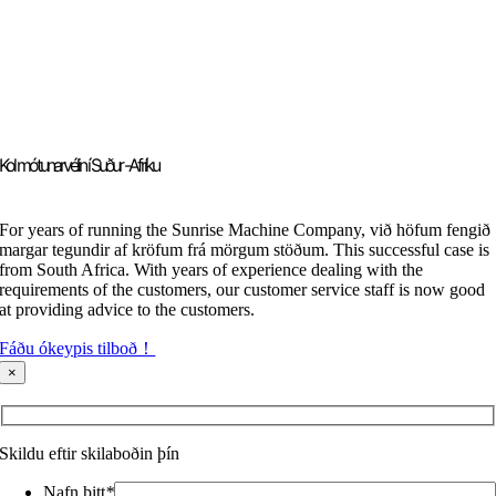
Kol mótunarvélin í Suður -Afríku
For years of running the Sunrise Machine Company
, við höfum fengið
margar tegundir af kröfum frá mörgum stöðum.
This successful case is
from South Africa
.
With years of experience dealing with the
requirements of the customers
,
our customer service staff is now good
at providing advice to the customers
.
Fáðu ókeypis tilboð！
×
Skildu eftir skilaboðin þín
Nafn þitt
*