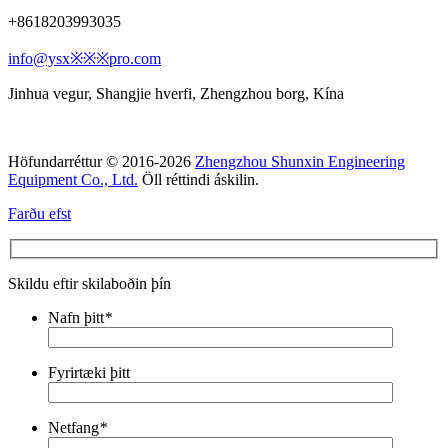
+8618203993035
info@ysx※※※pro.com
Jinhua vegur, Shangjie hverfi, Zhengzhou borg, Kína
Höfundarréttur © 2016-2026
Zhengzhou Shunxin Engineering
Equipment Co., Ltd.
Öll réttindi áskilin.
Farðu efst
Skildu eftir skilaboðin þín
Nafn þitt
*
Fyrirtæki þitt
Netfang
*