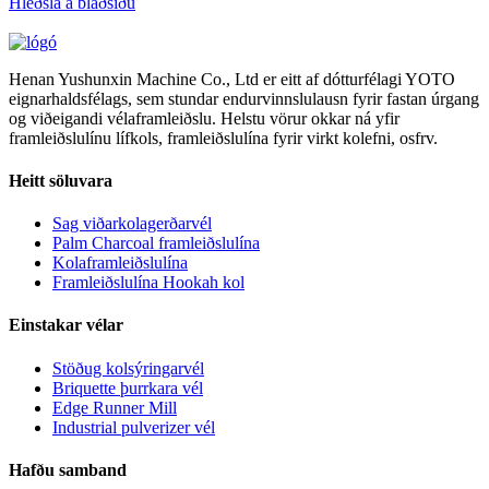
Hleðsla á blaðsíðu
Henan Yushunxin Machine Co., Ltd er eitt af dótturfélagi YOTO
eignarhaldsfélags, sem stundar endurvinnslulausn fyrir fastan úrgang
og viðeigandi vélaframleiðslu. Helstu vörur okkar ná yfir
framleiðslulínu lífkols, framleiðslulína fyrir virkt kolefni, osfrv.
Heitt söluvara
Sag viðarkolagerðarvél
Palm Charcoal framleiðslulína
Kolaframleiðslulína
Framleiðslulína Hookah kol
Einstakar vélar
Stöðug kolsýringarvél
Briquette þurrkara vél
Edge Runner Mill
Industrial pulverizer vél
Hafðu samband