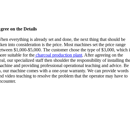
gree on the Details
hen everything is already set and done
,
the next thing that should be
aken into consideration is the price
.
Most machines set the price range
etween
$1,000-$5,000.
The customer chose the type of
$3,000,
which i
ore suitable for the
charcoal production plant
.
After agreeing on the
eal
,
our specialized staff then shoulder the responsibility of installing th
achine and providing professional operational teaching and advice
. Be
o,
our machine comes with a one-year warranty
.
We can provide words
nd video teaching to resolve the problem that the operator may have to
ncounter
.