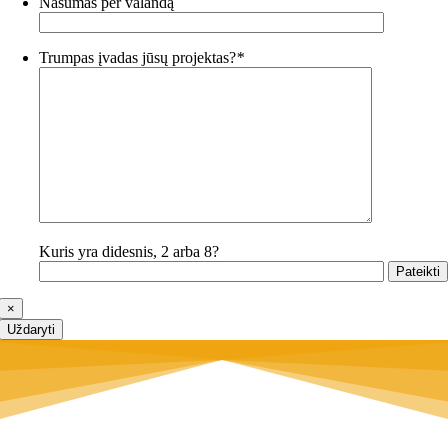
Našumas per valandą
Trumpas įvadas jūsų projektas?
*
Kuris yra didesnis, 2 arba 8?
×
Uždaryti