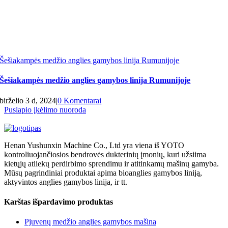
Šešiakampės medžio anglies gamybos linija Rumunijoje
Šešiakampės medžio anglies gamybos linija Rumunijoje
birželio 3 d, 2024
|
0 Komentarai
Puslapio įkėlimo nuoroda
Henan Yushunxin Machine Co., Ltd yra viena iš YOTO
kontroliuojančiosios bendrovės dukterinių įmonių, kuri užsiima
kietųjų atliekų perdirbimo sprendimu ir atitinkamų mašinų gamyba.
Mūsų pagrindiniai produktai apima bioanglies gamybos liniją,
aktyvintos anglies gamybos linija, ir tt.
Karštas išpardavimo produktas
Pjuvenų medžio anglies gamybos mašina