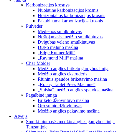
Karbonizacijos krosnys
Nuolatinė karbonizacijos krosnis
Horizontalios karbonizacijos krosnis
Pakabinama karbonizacijos krosnis
Pulveder
Medienos smulkintuvas
Nešiojamasis medžio smulkintuvas
Dvigubas veleno smulkintuvas
Disko malūno mašina
„Edge Runner Mill“
„Raymond Mill“ mašina
Char-Molder
Medžio anglies briketų gamybos linija
Medžio anglies ekstruderis
Ritininis spaudos briketavimo mašina
„Rotary Tablet Press Machine“
„Shisha“ medžio anglies spaudos mašina
Pagalbinė įranga
Briketo džiovintuvo mašina
Oro srauto džiovintuvas
Medžio anglies pakavimo mašina
Atvejis
Smulki biomasės medžio anglies gamybos linija
Tanzanijoje