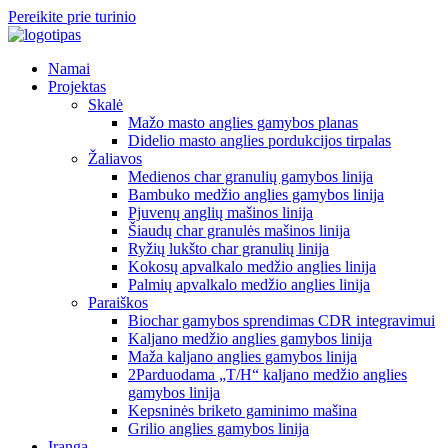
Pereikite prie turinio
Namai
Projektas
Skalė
Mažo masto anglies gamybos planas
Didelio masto anglies pordukcijos tirpalas
Žaliavos
Medienos char granulių gamybos linija
Bambuko medžio anglies gamybos linija
Pjuvenų anglių mašinos linija
Šiaudų char granulės mašinos linija
Ryžių lukšto char granulių linija
Kokosų apvalkalo medžio anglies linija
Palmių apvalkalo medžio anglies linija
Paraiškos
Biochar gamybos sprendimas CDR integravimui
Kaljano medžio anglies gamybos linija
Maža kaljano anglies gamybos linija
2Parduodama „T/H“ kaljano medžio anglies
gamybos linija
Kepsninės briketo gaminimo mašina
Grilio anglies gamybos linija
Įranga