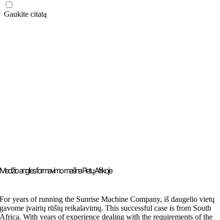
Gaukite citatą
Medžio anglies formavimo mašina Pietų Afrikoje
For years of running the Sunrise Machine Company
, iš daugelio vietų
gavome įvairių rūšių reikalavimų.
This successful case is from South
Africa
.
With years of experience dealing with the requirements of the