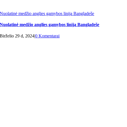
Nuolatinė medžio anglies gamybos linija Bangladeše
Nuolatinė medžio anglies gamybos linija Bangladeše
Birželio 29 d, 2024
|
0 Komentarai