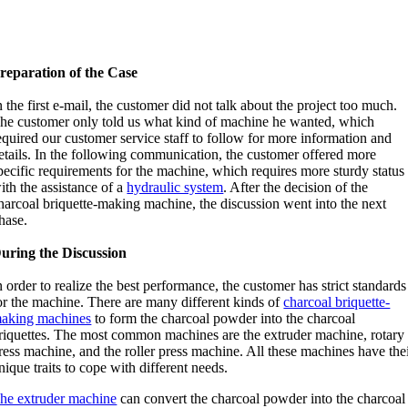
reparation of the Case
n the first e-mail
,
the customer did not talk about the project too much
.
he customer only told us what kind of machine he wanted
,
which
equired our customer service staff to follow for more information and
etails
.
In the following communication
,
the customer offered more
pecific requirements for the machine
,
which requires more sturdy status
ith the assistance of a
hydraulic system
.
After the decision of the
harcoal briquette-making machine
,
the discussion went into the next
hase
.
uring the Discussion
n order to realize the best performance
,
the customer has strict standards
or the machine
.
There are many different kinds of
charcoal briquette-
aking machines
to form the charcoal powder into the charcoal
riquettes
.
The most common machines are the extruder machine
,
rotary
ress machine
,
and the roller press machine
.
All these machines have the
nique traits to cope with different needs
.
he extruder machine
can convert the charcoal powder into the charcoal