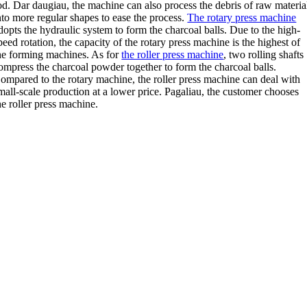
od
. Dar daugiau,
the machine can also process the debris of raw materia
nto more regular shapes to ease the process
.
The rotary press machine
dopts the hydraulic system to form the charcoal balls
.
Due to the high-
peed rotation
,
the capacity of the rotary press machine is the highest of
he forming machines
.
As for
the roller press machine
,
two rolling shafts
ompress the charcoal powder together to form the charcoal balls
.
ompared to the rotary machine
,
the roller press machine can deal with
mall-scale production at a lower price
. Pagaliau,
the customer chooses
he roller press machine
.