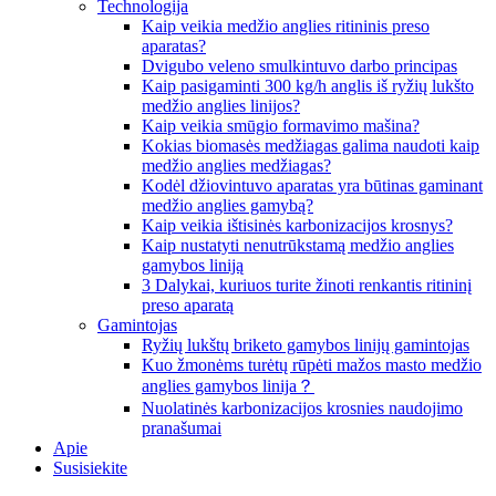
Technologija
Kaip veikia medžio anglies ritininis preso
aparatas?
Dvigubo veleno smulkintuvo darbo principas
Kaip pasigaminti 300 kg/h anglis iš ryžių lukšto
medžio anglies linijos?
Kaip veikia smūgio formavimo mašina?
Kokias biomasės medžiagas galima naudoti kaip
medžio anglies medžiagas?
Kodėl džiovintuvo aparatas yra būtinas gaminant
medžio anglies gamybą?
Kaip veikia ištisinės karbonizacijos krosnys?
Kaip nustatyti nenutrūkstamą medžio anglies
gamybos liniją
3 Dalykai, kuriuos turite žinoti renkantis ritininį
preso aparatą
Gamintojas
Ryžių lukštų briketo gamybos linijų gamintojas
Kuo žmonėms turėtų rūpėti mažos masto medžio
anglies gamybos linija？
Nuolatinės karbonizacijos krosnies naudojimo
pranašumai
Apie
Susisiekite