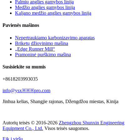
Palmių anglies gamybos linija
Medžio anglies gamybos linija
Kaljano medžio anglies gamybos linija
Pavienės mašinos
Nepertraukiamo karbonizavimo aparatas
Briketų džiovinimo mašina
„Edge Runner Mill“
Pramoninė purškimo mašina
Susisiekite su mumis
+8618203993035
info@ysx※※※pro.com
Jinhua kelias, Shangjie rajonas, Džengdžou miestas, Kinija
Autorių teisės © 2016-2026
Zhengzhou Shunxin Engineering
Equipment Co., Ltd.
Visos teisės saugomos.
Eik į viršų