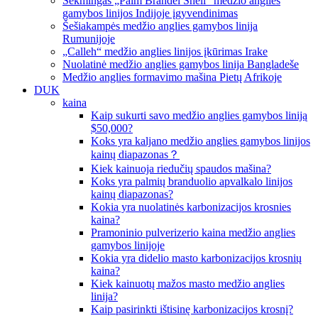
Sėkmingas „Palm Brandel Shell“ medžio anglies
gamybos linijos Indijoje įgyvendinimas
Šešiakampės medžio anglies gamybos linija
Rumunijoje
„Calleh“ medžio anglies linijos įkūrimas Irake
Nuolatinė medžio anglies gamybos linija Bangladeše
Medžio anglies formavimo mašina Pietų Afrikoje
DUK
kaina
Kaip sukurti savo medžio anglies gamybos liniją
$50,000?
Koks yra kaljano medžio anglies gamybos linijos
kainų diapazonas？
Kiek kainuoja riedučių spaudos mašina?
Koks yra palmių branduolio apvalkalo linijos
kainų diapazonas?
Kokia yra nuolatinės karbonizacijos krosnies
kaina?
Pramoninio pulverizerio kaina medžio anglies
gamybos linijoje
Kokia yra didelio masto karbonizacijos krosnių
kaina?
Kiek kainuotų mažos masto medžio anglies
linija?
Kaip pasirinkti ištisinę karbonizacijos krosnį?