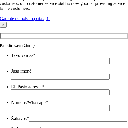
customers
,
our customer service staff is now good at providing advice
to the customers
.
Gaukite nemokamą citatą！
×
Palikite savo žinutę
Tavo vardas
*
Jūsų įmonė
El. Pašto adresas
*
Numeris/Whatsapp
*
Žaliavos
*