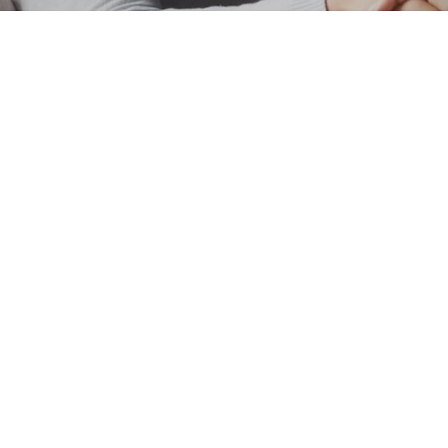
orký Výprodejový
Jednotlivé Stroje
rodukt
Stroj Na Kontinuáln
Stroj Na Výrobu Dřevěného Uhlí Pilin
Stroj Na Sušení Briket
Výrobní Linka Na Dřevěné Uhlí Palm
Edge Runner Mill
rodukční Linka Na Uhlí
Průmyslový Rozmělňovací Str
inka Výroby Dřeva
-2026
Zhengzhou Shunxin Engineering Equipment Co., Ltd.
Všechna