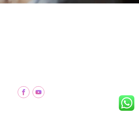
Kontaktujte Nás
+8618203993035
í Karbonizaci
info@ysx※※※pro.com
Silnice Jinhua, Okres Shangjie, Město
Zhengzhou, Čína
oj
 práva vyhrazena.