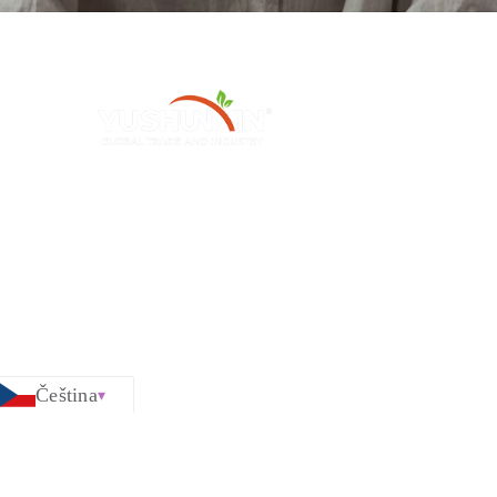
H
P
Henan Yushunxin Machine Co., Ltd je jednou
z dceřiných společností holdingu YOTO, která
se zabývá řešením recyklace pevných odpadů
a výrobou příslušných strojů. Naše hlavní
P
produkty pokrývají výrobní linku biouhlu,
výrobní linka aktivního uhlí, atd.
L
Čeština
Copyright © 2016