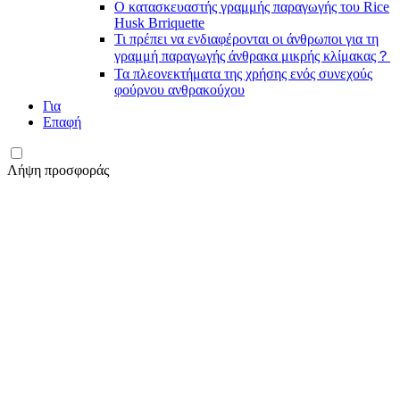
Ο κατασκευαστής γραμμής παραγωγής του Rice
Husk Brriquette
Τι πρέπει να ενδιαφέρονται οι άνθρωποι για τη
γραμμή παραγωγής άνθρακα μικρής κλίμακας？
Τα πλεονεκτήματα της χρήσης ενός συνεχούς
φούρνου ανθρακούχου
Για
Επαφή
Λήψη προσφοράς