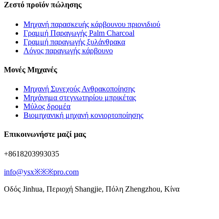
Ζεστό προϊόν πώλησης
Μηχανή παρασκευής κάρβουνου πριονιδιού
Γραμμή Παραγωγής Palm Charcoal
Γραμμή παραγωγής ξυλάνθρακα
Λόγος παραγωγής κάρβουνο
Μονές Μηχανές
Μηχανή Συνεχούς Ανθρακοποίησης
Μηχάνημα στεγνωτηρίου μπρικέτας
Μύλος δρομέα
Βιομηχανική μηχανή κονιορτοποίησης
Επικοινωνήστε μαζί μας
+8618203993035
info@ysx※※※pro.com
Οδός Jinhua, Περιοχή Shangjie, Πόλη Zhengzhou, Κίνα