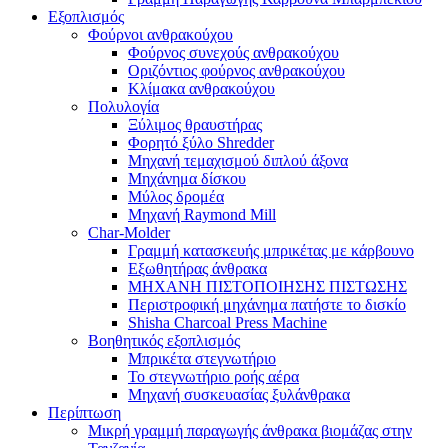
Εξοπλισμός
Φούρνοι ανθρακούχου
Φούρνος συνεχούς ανθρακούχου
Οριζόντιος φούρνος ανθρακούχου
Κλίμακα ανθρακούχου
Πολυλογία
Ξύλιμος θραυστήρας
Φορητό ξύλο Shredder
Μηχανή τεμαχισμού διπλού άξονα
Μηχάνημα δίσκου
Μύλος δρομέα
Μηχανή Raymond Mill
Char-Molder
Γραμμή κατασκευής μπρικέτας με κάρβουνο
Εξωθητήρας άνθρακα
ΜΗΧΑΝΗ ΠΙΣΤΟΠΟΙΗΣΗΣ ΠΙΣΤΩΣΗΣ
Περιστροφική μηχάνημα πατήστε το δισκίο
Shisha Charcoal Press Machine
Βοηθητικός εξοπλισμός
Μπρικέτα στεγνωτήριο
Το στεγνωτήριο ροής αέρα
Μηχανή συσκευασίας ξυλάνθρακα
Περίπτωση
Μικρή γραμμή παραγωγής άνθρακα βιομάζας στην