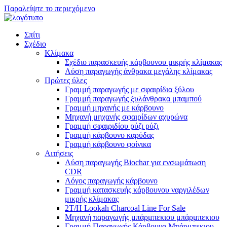
Παραλείψτε το περιεχόμενο
Σπίτι
Σχέδιο
Κλίμακα
Σχέδιο παρασκευής κάρβουνου μικρής κλίμακας
Λύση παραγωγής άνθρακα μεγάλης κλίμακας
Πρώτες ύλες
Γραμμή παραγωγής με σφαιρίδια ξύλου
Γραμμή παραγωγής ξυλάνθρακα μπαμπού
Γραμμή μηχανής με κάρβουνο
Μηχανή μηχανής σφαιρίδων αχυρώνα
Γραμμή σφαιριδίου ρύζι ρύζι
Γραμμή κάρβουνο καρύδας
Γραμμή κάρβουνο φοίνικα
Αιτήσεις
Λύση παραγωγής Biochar για ενσωμάτωση
CDR
Λόγος παραγωγής κάρβουνο
Γραμμή κατασκευής κάρβουνου ναργιλέδων
μικρής κλίμακας
2T/H Lookah Charcoal Line For Sale
Μηχανή παραγωγής μπάρμπεκιου μπάρμπεκιου
Γραμμή Παραγωγής Κάρβουνα Μπάρμπεκιου