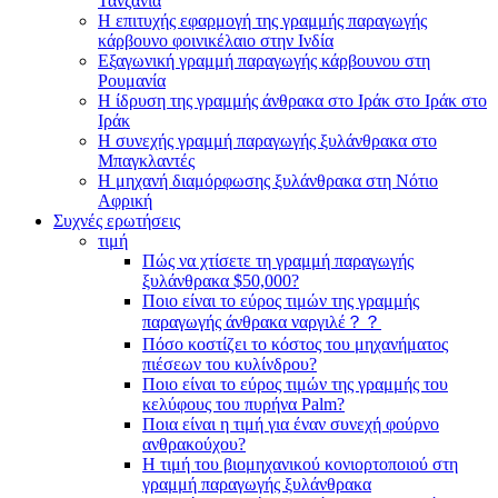
Τανζανία
Η επιτυχής εφαρμογή της γραμμής παραγωγής
κάρβουνο φοινικέλαιο στην Ινδία
Εξαγωνική γραμμή παραγωγής κάρβουνου στη
Ρουμανία
Η ίδρυση της γραμμής άνθρακα στο Ιράκ στο Ιράκ στο
Ιράκ
Η συνεχής γραμμή παραγωγής ξυλάνθρακα στο
Μπαγκλαντές
Η μηχανή διαμόρφωσης ξυλάνθρακα στη Νότιο
Αφρική
Συχνές ερωτήσεις
τιμή
Πώς να χτίσετε τη γραμμή παραγωγής
ξυλάνθρακα $50,000?
Ποιο είναι το εύρος τιμών της γραμμής
παραγωγής άνθρακα ναργιλέ？？
Πόσο κοστίζει το κόστος του μηχανήματος
πιέσεων του κυλίνδρου?
Ποιο είναι το εύρος τιμών της γραμμής του
κελύφους του πυρήνα Palm?
Ποια είναι η τιμή για έναν συνεχή φούρνο
ανθρακούχου?
Η τιμή του βιομηχανικού κονιορτοποιού στη
γραμμή παραγωγής ξυλάνθρακα