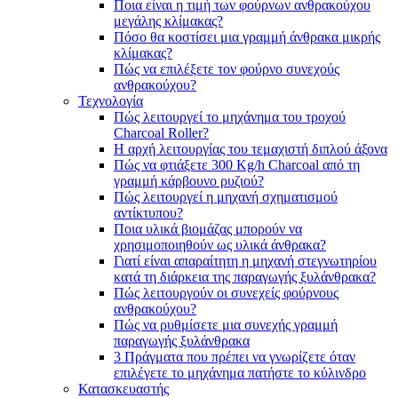
Ποια είναι η τιμή των φούρνων ανθρακούχου
μεγάλης κλίμακας?
Πόσο θα κοστίσει μια γραμμή άνθρακα μικρής
κλίμακας?
Πώς να επιλέξετε τον φούρνο συνεχούς
ανθρακούχου?
Τεχνολογία
Πώς λειτουργεί το μηχάνημα του τροχού
Charcoal Roller?
Η αρχή λειτουργίας του τεμαχιστή διπλού άξονα
Πώς να φτιάξετε 300 Kg/h Charcoal από τη
γραμμή κάρβουνο ρυζιού?
Πώς λειτουργεί η μηχανή σχηματισμού
αντίκτυπου?
Ποια υλικά βιομάζας μπορούν να
χρησιμοποιηθούν ως υλικά άνθρακα?
Γιατί είναι απαραίτητη η μηχανή στεγνωτηρίου
κατά τη διάρκεια της παραγωγής ξυλάνθρακα?
Πώς λειτουργούν οι συνεχείς φούρνους
ανθρακούχου?
Πώς να ρυθμίσετε μια συνεχής γραμμή
παραγωγής ξυλάνθρακα
3 Πράγματα που πρέπει να γνωρίζετε όταν
επιλέγετε το μηχάνημα πατήστε το κύλινδρο
Κατασκευαστής