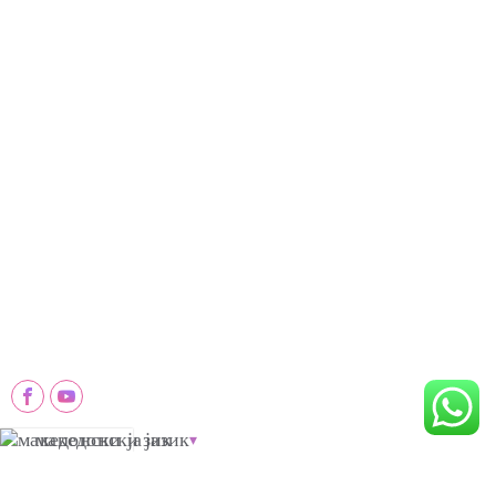
Топла Продажен Производ
Единечни Машини
Машина За Правење Јаглен Од Пилевина
Машина За Континуирана Карбонизација
Линија За Производство На Палма Јаглен
Машина За Сушење Брикети
Линија За Производство На Јаглен
Мелница За Раб
Линија За Производство На Јаглен Одргиле
Индустриска Машина За Пулверизатор
Контактирајте Со Нас
+8618203993035
info@ysx※※※pro.com
Џинхуа патот, Округ Шангје, Градот Женгжу, Кина
македонски јазик
Авторски права © 2016-2026
Женгжу Шунксин инженерска