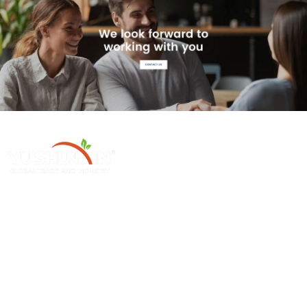
Henan Yushunxin Machine Co., Ltd е една од подружниците на
холдинг компанијата YOTO, која се занимава со раствор за
рециклирање на цврст отпад и изработка на соодветни машини.
Нашите главни производи покриваат линија за производство на
биокар, линија за производство на активен јаглен, итн.