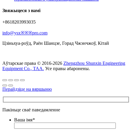
Звяжыцеся з намі
+8618203993035
info@ysx※※※pro.com
Цзіньхуа-роўд, Раён Шанцзе, Горад Чжэнчжоў, Кітай
Аўтарскае права © 2016-2026
Zhengzhou Shunxin Engineering
Equipment Co., ТАА.
Усе правы абаронены.
Перайдзіце на вяршыню
Пакіньце сваё паведамленне
Ваша імя
*