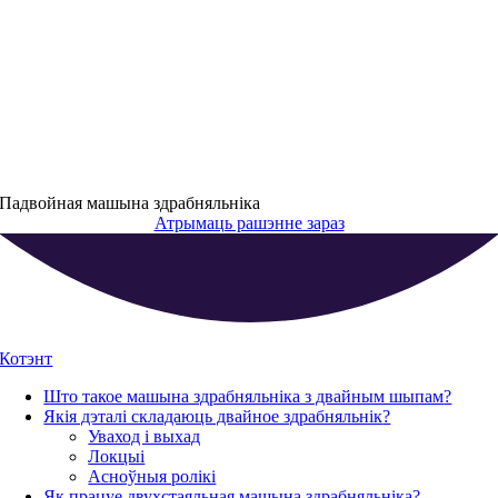
Падвойная машына здрабняльніка
Атрымаць рашэнне зараз
Котэнт
Што такое машына здрабняльніка з двайным шыпам
?
Якія дэталі складаюць двайное здрабняльнік
?
Уваход і выхад
Локцыі
Асноўныя ролікі
Як працуе двухстаяльная машына здрабняльніка
?