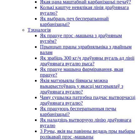
Якая цана маштабнай карбанізацыі печаў?
Колькі каштуе невялікая лінія драўнянага
вугалю?
Як выбраць печ бесперапыннай
карбанізацыі?
Тэхналогія
Як працуе прэс -машына з драўняным
вуглём?
Прынцып працы здрабняльніка з двайным
валам
Як зрабіць 300 кг/ч драўняны вугаль ад лініі
драўнянага вугалю рыса?
Як працуе машына фарміравання, якая
працуе?
Якія матэрыялы біямасы можна
выкарыстоўваць у якасці матэрыялаў з
драўнянага вугалю?
Чаму сушылка патрэбна падчас вытворчасці
драўнянага вугалю?
Як працуюць бесперапынныя печы
карбанізацыі?
Як наладзіць вытворчую лінію драўнянага
вугалю
3 Рэчы, якія вы павінны ведаць пры выбары
ролікавай прэс -машыны