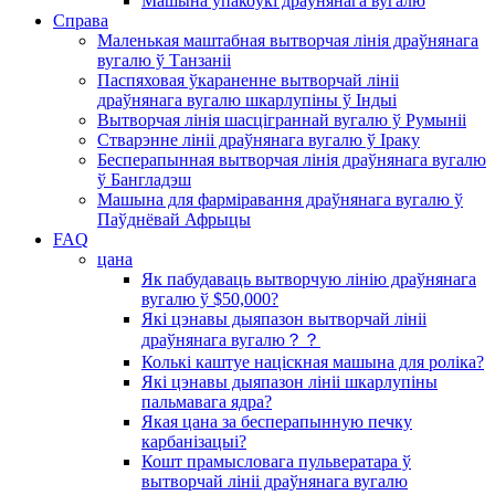
Машына ўпакоўкі драўнянага вугалю
Справа
Маленькая маштабная вытворчая лінія драўнянага
вугалю ў Танзаніі
Паспяховая ўкараненне вытворчай лініі
драўнянага вугалю шкарлупіны ў Індыі
Вытворчая лінія шасціграннай вугалю ў Румыніі
Стварэнне лініі драўнянага вугалю ў Іраку
Бесперапынная вытворчая лінія драўнянага вугалю
ў Бангладэш
Машына для фарміравання драўнянага вугалю ў
Паўднёвай Афрыцы
FAQ
цана
Як пабудаваць вытворчую лінію драўнянага
вугалю ў $50,000?
Які цэнавы дыяпазон вытворчай лініі
драўнянага вугалю？？
Колькі каштуе націскная машына для роліка?
Які цэнавы дыяпазон лініі шкарлупіны
пальмавага ядра?
Якая цана за бесперапынную печку
карбанізацыі?
Кошт прамысловага пульвератара ў
вытворчай лініі драўнянага вугалю