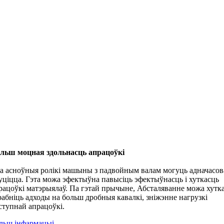
льш моцная здольнасць апрацоўкі
а асноўныя ролікі машыны з падвойным валам могуць адначасов
уціцца. Гэта можа эфектыўна павысіць эфектыўнасць і хуткасць
рацоўкі матэрыялаў. Па гэтай прычыне, Абсталяванне можа хутк
рабніць адходы на больш дробныя кавалкі, зніжэнне нагрузкі
ступнай апрацоўкі.
льш інфармацыі