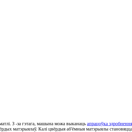
атлі. З -за гэтага, машына можа выканаць
апрацоўка здробненн
ёрдых матэрыялаў. Калі цвёрдыя аб'ёмныя матэрыялы становяцц