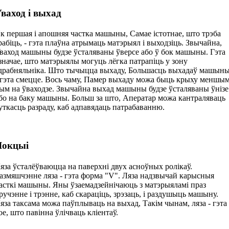
ваход і выхад
к першая і апошняя частка машыны, Самае істотнае, што трэба
рабіць, - гэта плаўна атрымаць матэрыял і выходзіць. Звычайна,
ваход машыны будзе ўсталяваны ўверсе або ў бок машыны. Гэта
значае, што матэрыялы могуць лёгка патрапіць у зону
драбняльніка. Што тычыцца выхаду, Большасць выхадаў машын
 гэта смецце. Вось чаму, Памер выхаду можа быць крыху меншым
ым на ўваходзе. Звычайна выхад машыны будзе ўсталяваны ўнізе
бо на баку машыны. Больш за што, Аператар можа кантраляваць
уткасць разраду, каб адпавядаць патрабаванню.
Локцыі
яза ўсталёўваюцца на паверхні двух асноўных ролікаў.
азмяшчэнне ляза - гэта форма "V". Ляза надзвычай карысныя
асткі машыны. Яны ўзаемадзейнічаюць з матэрыяламі праз
ручэнне і трэнне, каб скараціць, зрэзаць, і раздушыць машыну.
яза таксама можа паўплываць на выхад, Такім чынам, ляза - гэта
ое, што павінна ўлічваць кліентаў.