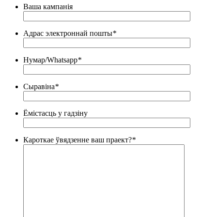
Ваша кампанія
Адрас электроннай пошты
*
Нумар/Whatsapp
*
Сыравіна
*
Ёмістасць у гадзіну
Кароткае ўвядзенне ваш праект?
*