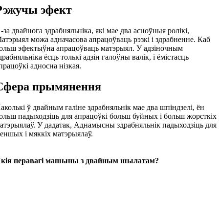
Рэжучы эфект
 -за двайнога здрабняльніка, які мае два асноўныя ролікі,
атэрыял можа адначасова апрацоўваць рэзкі і здрабненне. Каб
ольш эфектыўна апрацоўваць матэрыял. У адзіночным
драбняльніка ёсць толькі адзін галоўны валік, і ёмістасць
працоўкі адносна нізкая.
Сфера прымянення
аколькі ў двайным галіне здрабняльнік мае два шпіндзелі, ён
ольш падыходзіць для апрацоўкі больш буйных і больш жорсткіх
атэрыялаў. У дадатак, Аднамысны здрабняльнік падыходзіць для
еншых і мяккіх матэрыялаў.
кія перавагі машыны з двайным шылатам?