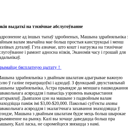
зкія выдаткі на тэхнічнае абслугоўванне
адрозненне ад іншых тыпаў здробненых, Машына здрабняльніка 
айным валам звычайна мае больш простыя канструкцыі і менш
азлівых дэталяў. Гэта азначае, што кошт і нагрузка на тэхнічнае
слугоўванне і рамонт адносна нізкія, Эканомія часу і грошай для
адальнікаў.
рымайце бясплатную цытату！
ашына здрабняльніка з двайным шылатам адыгрывае важную
олю ў галіне перапрацоўкі і адходаў. З функцыяй двухстаяльнай
ашыны здрабняльніка, Астра прывядзе да меншага пашкоджання
авакольнага асяроддзя і павысіць узровень выкарыстання
атэрыялаў. Дыяпазон цэн на машыне з падвойным валам
находзіцца паміж імі $3,00-$20,000. Паколькі суб'екты аховы
авакольнага асяроддзя і экалагічнага захавання знаходзяцца ў
рэндзе, Машына з двайным шылатам будзе мець больш шырокае
рымяненне на рынку. Калі вы хочаце даведацца больш пра
ашыну, Калі ласка, не саромейцеся звязацца з намі.