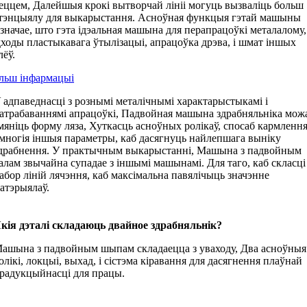
еццем, Далейшыя крокі вытворчай лініі могуць вызваліць больш
тэнцыялу для выкарыстання. Асноўная функцыя гэтай машыны
значае, што гэта ідэальная машына для перапрацоўкі металалому,
ходы пластыкавага ўтылізацыі, апрацоўка дрэва, і шмат іншых
лёў.
льш інфармацыі
 адпаведнасці з рознымі металічнымі характарыстыкамі і
атрабаваннямі апрацоўкі, Падвойная машына здрабняльніка мож
мяніць форму ляза, Хуткасць асноўных ролікаў, спосаб кармлення
 многія іншыя параметры, каб дасягнуць найлепшага выніку
драбнення. У практычным выкарыстанні, Машына з падвойным
алам звычайна супадае з іншымі машынамі. Для таго, каб скласці
абор ліній лячэння, каб максімальна павялічыць значэнне
атэрыялаў.
кія дэталі складаюць двайное здрабняльнік?
ашына з падвойным шыпам складаецца з уваходу, Два асноўныя
олікі, локцыі, выхад, і сістэма кіравання для дасягнення плаўнай
радукцыйнасці для працы.