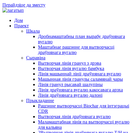
Перайдзіце да зместу
Дом
Праект
Шкала
Дробнамаштабны план вырабу драўнянага
вугалю
Маштабнае рашэнне для вытворчасці
драўнянага вугалю
Сыравіна
Вытворчая лінія гранул з дрэва
Вытворчая лінія вугалю бамбука
Лінія машыннай лініі драўнянага вугалю
Машынная лінія гранулы саламянай чары
Лінія гранул рысавай шалупіны
Лінія драўнянага вугалю какосавага арэха
Лінія драўнянага вугалю далоні
Прыкладанне
Рашэнне вытворчасці Biochar для інтэграцыі
CDR
Вытворчая лінія драўнянага вугалю
Маламаштабная лінія па вытворчасці вугалю
для кальяна
2Вытворчая лінія драўнянага вугалю T/H на