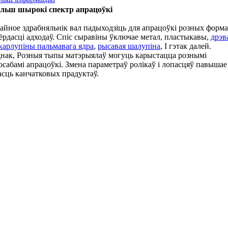
льш шырокі спектр апрацоўкі
айное здрабняльнік вал падыходзіць для апрацоўкі розных форма
ёрдасці адходаў. Спіс сыравіны ўключае метал, пластыкавы,
дрэв
арлупіны пальмавага ядра
,
рысавая шалупіна
, І гэтак далей.
нак, Розныя тыпы матэрыялаў могуць карыстацца рознымі
осабамі апрацоўкі. Змена параметраў ролікаў і лопасцяў павышае
асць канчатковых прадуктаў.