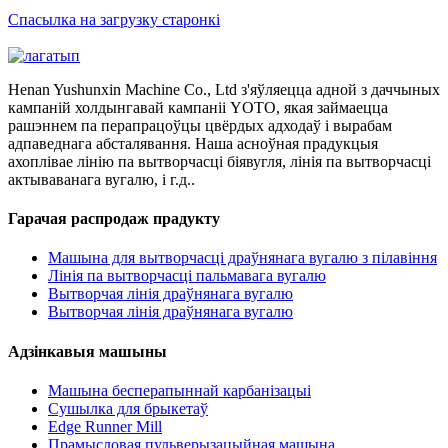
Спасылка на загрузку старонкі
Henan Yushunxin Machine Co., Ltd з'яўляецца адной з даччыных
кампаній холдынгавай кампаніі YOTO, якая займаецца
рашэннем па перапрацоўцы цвёрдых адходаў і вырабам
адпаведнага абсталявання. Наша асноўная прадукцыя
ахоплівае лінію па вытворчасці біявугля, лінія па вытворчасці
актываванага вугалю, і г.д..
Гарачая распродаж прадукту
Машына для вытворчасці драўнянага вугалю з пілавіння
Лінія па вытворчасці пальмавага вугалю
Вытворчая лінія драўнянага вугалю
Вытворчая лінія драўнянага вугалю
Адзінкавыя машыны
Машына бесперапыннай карбанізацыі
Сушылка для брыкетаў
Edge Runner Mill
Прамысловая пульверызацыйная машына