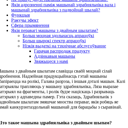
Якія адрозненні паміж машынай здрабняльніка вала і
машынай здрабняльніка з падвойнай шылай
?
Функцыя
Рэжучы эфект
Сфера прымянення
Якія перавагі машыны з двайным шылатам
?
Больш моцная здольнасць апрацоўкі
Больш шырокі спектр апрацоўкі
Нізкія выдаткі на тэхнічнае абслугоўванне
Гарачая распродаж прадукту
Адзінкавыя машыны
Звяжыцеся з намі
ашына з двайным шылатам славіцца сваёй моцнай сілай
дробнення. Надзейная прадукцыйнасць гэтай машыны
бапіраецца на ролікі, Галава разрэза, і іншыя дэталі машын. Калі
атэрыялы трапляюць у машыну здрабняльніка, Ляза выразае
атэрыял на фрагменты, і ролік будзе націскаць і разрываць
атэрыял у адпаведны памер. Гэта сказаць, Здрабняльнік з
адвойным шылатам змяшчае мноства пераваг, якія робяць яе
амай канкурэнтаздольнай машынай для барацьбы з сыравінай.
то такое машына здрабняльніка з двайным шыпам?