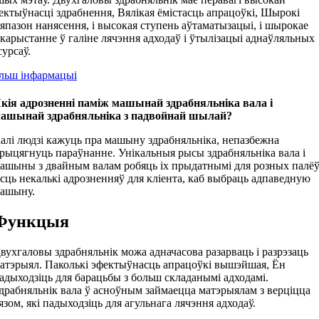
ектыўнасці здрабнення, Вялікая ёмістасць апрацоўкі, Шырокі
япазон нанясення, і высокая ступень аўтаматызацыі, і шырокае
карыстанне ў галіне лячэння адходаў і ўтылізацыі аднаўляльных
сурсаў.
льш інфармацыі
кія адрозненні паміж машынай здрабняльніка вала і
ашынай здрабняльніка з падвойнай шылай?
алі людзі кажуць пра машыну здрабняльніка, непазбежна
рыцягнуць параўнанне. Унікальныя рысы здрабняльніка вала і
ашыны з двайным валам робяць іх прыдатнымі для розных палёў
сць некалькі адрозненняў для кліента, каб выбраць адпаведную
ашыну.
Функцыя
вухгаловы здрабняльнік можа адначасова разарваць і разрэзаць
атэрыял. Паколькі эфектыўнасць апрацоўкі вышэйшая, Ён
адыходзіць для барацьбы з больш складанымі адходамі.
драбняльнік вала ў асноўным займаецца матэрыялам з верціцца
язом, які падыходзіць для агульнага лячэння адходаў.