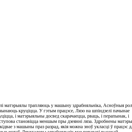
лі матэрыялы трапляюць у машыну здрабняльніка, Асноўныя рол
чынаюць круціцца. У гэтым працэсе, Лязо на шпіндзелі пачынае
уціцца, і матэрыяльны досвед скарачаецца, рваць, і перапынак, і
ступова становіцца меншым пры дзеянні ляза. Здробнены матэр
кідвае з машыны праз разрад, якія можна зноў укласці ў працэс д
шых мэтаў. Двухгаловы здрабняльнік мае перавагі высокай