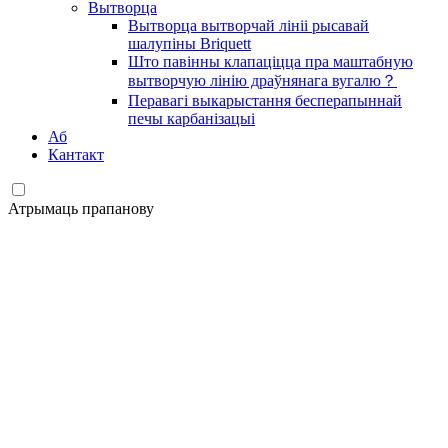
Вытворца
Вытворца вытворчай лініі рысавай
шалупіны Briquett
Што павінны клапаціцца пра маштабную
вытворчую лінію драўнянага вугалю？
Перавагі выкарыстання бесперапыннай
печы карбанізацыі
Аб
Кантакт
Атрымаць прапанову