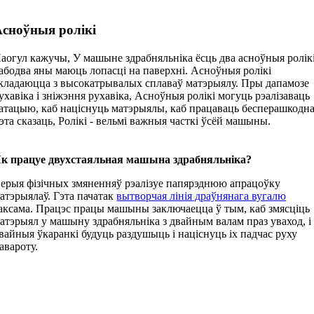
Асноўныя ролікі
аогул кажучы, У машыне здрабняльніка ёсць два асноўныя ролікі
 абодва яны маюць лопасці на паверхні. Асноўныя ролікі
кладаюцца з высокатрывалых сплаваў матэрыялу. Пры дапамозе
ухавіка і зніжэння рухавіка, Асноўныя ролікі могуць рэалізаваць
атацыю, каб націснуць матэрыялы, каб працаваць бесперашкодна
эта сказаць, Ролікі - вельмі важныя часткі ўсёй машыны.
к працуе двухстаяльная машына здрабняльніка?
ерыя фізічных змяненняў рэалізуе папярэднюю апрацоўку
атэрыялаў. Гэта пачатак
вытворчая лінія драўнянага вугалю
аксама. Працэс працы машыны заключаецца ў тым, каб змясціць
атэрыял у машыну здрабняльніка з двайным валам праз уваход, і
вайныя ўкаранкі будуць раздушыць і націснуць іх падчас руху
авароту.