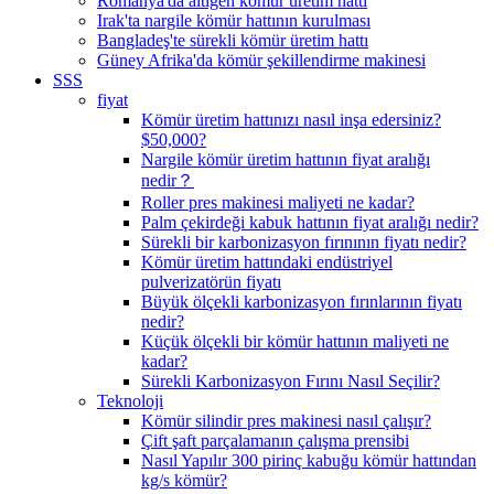
Romanya'da altıgen kömür üretim hattı
Irak'ta nargile kömür hattının kurulması
Bangladeş'te sürekli kömür üretim hattı
Güney Afrika'da kömür şekillendirme makinesi
SSS
fiyat
Kömür üretim hattınızı nasıl inşa edersiniz?
$50,000?
Nargile kömür üretim hattının fiyat aralığı
nedir？
Roller pres makinesi maliyeti ne kadar?
Palm çekirdeği kabuk hattının fiyat aralığı nedir?
Sürekli bir karbonizasyon fırınının fiyatı nedir?
Kömür üretim hattındaki endüstriyel
pulverizatörün fiyatı
Büyük ölçekli karbonizasyon fırınlarının fiyatı
nedir?
Küçük ölçekli bir kömür hattının maliyeti ne
kadar?
Sürekli Karbonizasyon Fırını Nasıl Seçilir?
Teknoloji
Kömür silindir pres makinesi nasıl çalışır?
Çift şaft parçalamanın çalışma prensibi
Nasıl Yapılır 300 pirinç kabuğu kömür hattından
kg/s kömür?