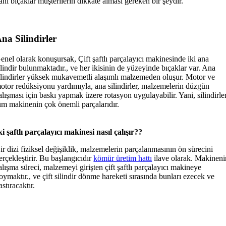
ani bıçaklar müşterilerin dikkate alması gereken bir şeydir.
na Silindirler
enel olarak konuşursak, Çift şaftlı parçalayıcı makinesinde iki ana
ilindir bulunmaktadır., ve her ikisinin de yüzeyinde bıçaklar var. Ana
ilindirler yüksek mukavemetli alaşımlı malzemeden oluşur. Motor ve
otor redüksiyonu yardımıyla, ana silindirler, malzemelerin düzgün
alışması için baskı yapmak üzere rotasyon uygulayabilir. Yani, silindirle
üm makinenin çok önemli parçalarıdır.
ki şaftlı parçalayıcı makinesi nasıl çalışır??
ir dizi fiziksel değişiklik, malzemelerin parçalanmasının ön sürecini
erçekleştirir. Bu başlangıcıdır
kömür üretim hattı
ilave olarak. Makineni
alışma süreci, malzemeyi girişten çift şaftlı parçalayıcı makineye
oymaktır., ve çift silindir dönme hareketi sırasında bunları ezecek ve
astıracaktır.