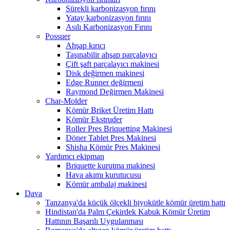
Sürekli karbonizasyon fırını
Yatay karbonizasyon fırını
Asılı Karbonizasyon Fırını
Possuer
Ahşap kırıcı
Taşınabilir ahşap parçalayıcı
Çift şaft parçalayıcı makinesi
Disk değirmen makinesi
Edge Runner değirmeni
Raymond Değirmen Makinesi
Char-Molder
Kömür Briket Üretim Hattı
Kömür Ekstruder
Roller Pres Briquetting Makinesi
Döner Tablet Pres Makinesi
Shisha Kömür Pres Makinesi
Yardımcı ekipman
Briquette kurutma makinesi
Hava akımı kurutucusu
Kömür ambalaj makinesi
Dava
Tanzanya'da küçük ölçekli biyokütle kömür üretim hattı
Hindistan'da Palm Çekirdek Kabuk Kömür Üretim
Hattının Başarılı Uygulanması