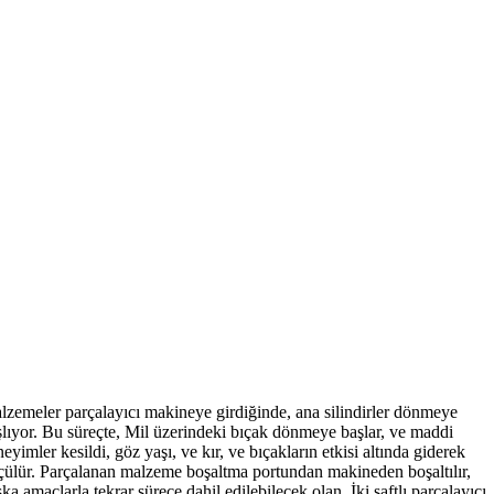
lzemeler parçalayıcı makineye girdiğinde, ana silindirler dönmeye
şlıyor. Bu süreçte, Mil üzerindeki bıçak dönmeye başlar, ve maddi
eyimler kesildi, göz yaşı, ve kır, ve bıçakların etkisi altında giderek
çülür. Parçalanan malzeme boşaltma portundan makineden boşaltılır,
ka amaçlarla tekrar sürece dahil edilebilecek olan. İki şaftlı parçalayıcı,