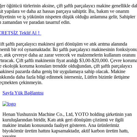
er öğütücü türlerinin aksine, çift ​​şaftlı parçalayıcı makine genellikle d
it yapılara ve daha az hassas parçaya sahiptir. Bu, bakım ve onarım
liyetinin ve iş yükünün nispeten düşük olduğu anlamına gelir, Sahipler
in zamandan ve paradan tasarruf edin.
RETSİZ Teklif Al！
ift şaftlı parçalayıcı makinesi geri dönüşüm ve atık arıtma alanında
nemli bir rol oynamaktadır. İki şaftlı parçalayıcı makinesinin fonksiyon
le, atık çevreye daha az zarar verecek ve malzemelerin kullanım oranını
rtıracak. Çift şaftlı makinenin fiyat aralığı $3,00-$20,000. Çevre korum
e ekolojik koruma konuları trendde olduğundan, çift ​​şaftlı parçalayıcı
akinesi pazarda daha geniş bir uygulamaya sahip olacak. Makine
akkında daha fazla bilgi edinmek isterseniz, Lütfen bizimle iletişime
eçmekten çekinmeyin.
Sayfa Yük Bağlantısı
Henan Yushunxin Machine Co., Ltd, YOTO holding şirketinin yan
kuruluşlarından biridir, Katı atık geri dönüşüm çözümü ve ilgili
makine imalatı konusunda faaliyet gösteren. Ana ürünlerimiz
biyokömür üretim hattını kapsamaktadır, aktif karbon üretim hattı,
vesaire.