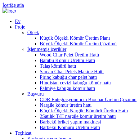
İçeriğe atla
Ev
Proje
Ölçek
Küçük Ölçekli Kömür Üretim Planı
Büyük Ölçekli Kömür Üretim Çözümü
İşlenmemiş içerikler
Wood Char Pelet Üretim Hattı
Bambu Kömür Üretim Hattı
Talaş kömürü hattı
Saman Char Pelets Makine Hattı
Pirinç kabuğu char pelet hattı
Hindistan cevizi kabuğu kömür hattı
Palmiye kabuğu kömür hattı
Başvuru
CDR Entegrasyonu için Biochar Üretim Çözümü
Nargile kömür üretim hattı
Küçük Ölçekli Nargile Kömürü Üretim Hattı
2Satılık T/H nargile kömür üretim hattı
Barbekü briket yapım makinesi
Barbekü Kömürü Üretim Hattı
Teçhizat
Karbonizasyon fırınları