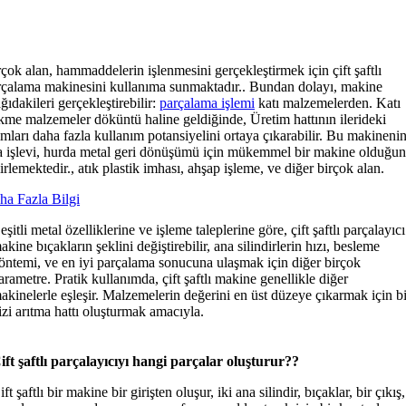
çok alan, hammaddelerin işlenmesini gerçekleştirmek için çift şaftlı
rçalama makinesini kullanıma sunmaktadır.. Bundan dolayı, makine
ğıdakileri gerçekleştirebilir:
parçalama işlemi
katı malzemelerden. Katı
kme malzemeler döküntü haline geldiğinde, Üretim hattının ilerideki
mları daha fazla kullanım potansiyelini ortaya çıkarabilir. Bu makineni
a işlevi, hurda metal geri dönüşümü için mükemmel bir makine olduğu
irlemektedir., atık plastik imhası, ahşap işleme, ve diğer birçok alan.
ha Fazla Bilgi
eşitli metal özelliklerine ve işleme taleplerine göre, çift ​​şaftlı parçalayıcı
akine bıçakların şeklini değiştirebilir, ana silindirlerin hızı, besleme
öntemi, ve en iyi parçalama sonucuna ulaşmak için diğer birçok
arametre. Pratik kullanımda, çift ​​şaftlı makine genellikle diğer
akinelerle eşleşir. Malzemelerin değerini en üst düzeye çıkarmak için b
izi arıtma hattı oluşturmak amacıyla.
ift şaftlı parçalayıcıyı hangi parçalar oluşturur??
ift şaftlı bir makine bir girişten oluşur, iki ana silindir, bıçaklar, bir çıkış,