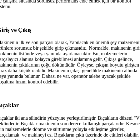
e çalışma sırasında sorunsuz performans elde etmek için bir kontrol
istemi.
iriş ve Çıkış
akinenin ilk ve son parçası olarak, Yapılacak en önemli şey malzemeni
rünlere sorunsuz bir şekilde girip çıkmasıdır.. Normalde, makinenin giri
akinenin üstünde veya yanında ayarlanacaktır. Bu, malzemelerin
arçalayıcı alanına kolayca girebilmesi anlamına gelir. Çıkışa gelince,
akinenin çıktılarının çoğu döküntüdür. Öyleyse, çıkışın boyutu girişten
iraz daha küçük olabilir. Makinenin çıkışı genellikle makinenin altında
eya yanında bulunur. Dahası ne var, operatör talebe uyacak şekilde
oşaltma hızını kontrol edebilir.
ıçaklar
ıçaklar iki ana silindirin yüzeyine yerleştirilmiştir. Bıçakların düzeni "
eklindedir. Bıçaklar makinenin son derece kullanışlı parçalarıdır. Kesm
çin malzemelerle dönme ve sürtünme yoluyla etkileşime girerler.,
arçalamak, ve makineyi ez. Bıçakların çıktı üzerinde de etkileri olabilir,