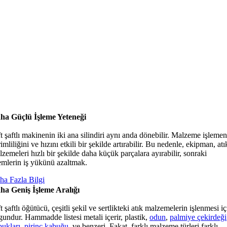
ha Güçlü İşleme Yeteneği
t şaftlı makinenin iki ana silindiri aynı anda dönebilir. Malzeme işlemen
imliliğini ve hızını etkili bir şekilde artırabilir. Bu nedenle, ekipman, atı
zemeleri hızlı bir şekilde daha küçük parçalara ayırabilir, sonraki
lemlerin iş yükünü azaltmak.
ha Fazla Bilgi
ha Geniş İşleme Aralığı
t şaftlı öğütücü, çeşitli şekil ve sertlikteki atık malzemelerin işlenmesi iç
undur. Hammadde listesi metali içerir, plastik,
odun
,
palmiye çekirdeği
bukları
,
pirinç kabuğu
, ve benzeri. Fakat, farklı malzeme türleri farklı