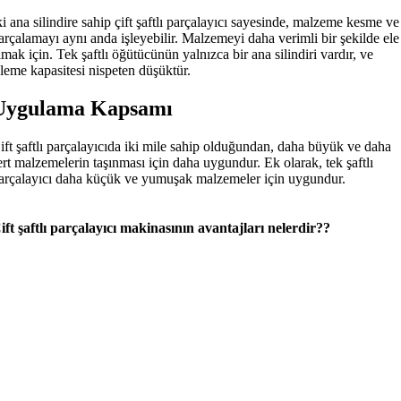
ki ana silindire sahip çift şaftlı parçalayıcı sayesinde, malzeme kesme ve
arçalamayı aynı anda işleyebilir. Malzemeyi daha verimli bir şekilde ele
lmak için. Tek şaftlı öğütücünün yalnızca bir ana silindiri vardır, ve
şleme kapasitesi nispeten düşüktür.
Uygulama Kapsamı
ift şaftlı parçalayıcıda iki mile sahip olduğundan, daha büyük ve daha
ert malzemelerin taşınması için daha uygundur. Ek olarak, tek şaftlı
arçalayıcı daha küçük ve yumuşak malzemeler için uygundur.
ift şaftlı parçalayıcı makinasının avantajları nelerdir??