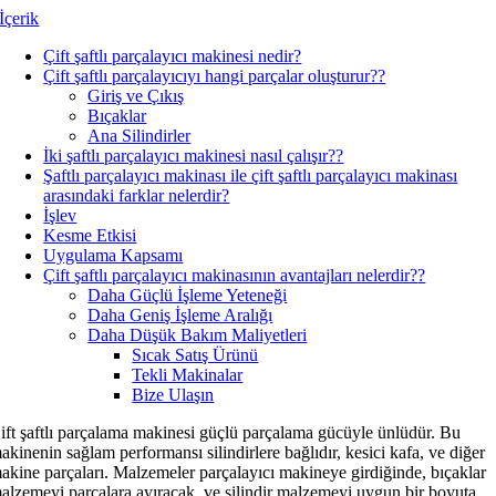
İçerik
Çift şaftlı parçalayıcı makinesi nedir
?
Çift şaftlı parçalayıcıyı hangi parçalar oluşturur?
?
Giriş ve Çıkış
Bıçaklar
Ana Silindirler
İki şaftlı parçalayıcı makinesi nasıl çalışır?
?
Şaftlı parçalayıcı makinası ile çift şaftlı parçalayıcı makinası
arasındaki farklar nelerdir
?
İşlev
Kesme Etkisi
Uygulama Kapsamı
Çift şaftlı parçalayıcı makinasının avantajları nelerdir?
?
Daha Güçlü İşleme Yeteneği
Daha Geniş İşleme Aralığı
Daha Düşük Bakım Maliyetleri
Sıcak Satış Ürünü
Tekli Makinalar
Bize Ulaşın
ift şaftlı parçalama makinesi güçlü parçalama gücüyle ünlüdür. Bu
akinenin sağlam performansı silindirlere bağlıdır, kesici kafa, ve diğer
akine parçaları. Malzemeler parçalayıcı makineye girdiğinde, bıçaklar
alzemeyi parçalara ayıracak, ve silindir malzemeyi uygun bir boyuta