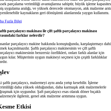
sek parçalama verimliliği avantajlarına sahiptir, büyük işleme kapasites
niş uygulama aralığı, ve yüksek derecede otomasyon, atık malzeme arıt
 yenilenebilir kaynakların geri dönüşümü alanlarında yaygın kullanımı.
ha Fazla Bilgi
aftlı parçalayıcı makinası ile çift şaftlı parçalayıcı makinası
rasındaki farklar nelerdir?
nsanlar parçalayıcı makine hakkında konuştuğunda, karşılaştırmayı dahi
tmek kaçınılmazdır. Şaftlı parçalayıcı makinesinin ve çift şaftlı
arçalayıcı makinesinin benzersiz özellikleri, onları farklı alanlar için
ygun kılar. Müşterinin uygun makineyi seçmesi için çeşitli farklılıklar
ardır.
şlev
ki şaftlı parçalayıcı, malzemeyi aynı anda yırtıp kesebilir. İşleme
erimliliği daha yüksek olduğundan, daha karmaşık atık malzemelerle
ğraşmak için uygundur. Şaft parçalayıcı esas olarak döner bıçaklı
alzemeyle ilgilenir, genel atık malzeme arıtımına uygun.
Kesme Etkisi