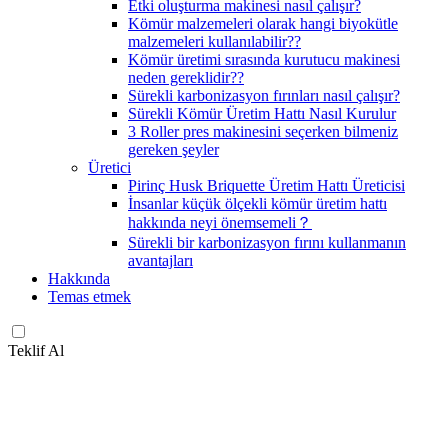
Etki oluşturma makinesi nasıl çalışır?
Kömür malzemeleri olarak hangi biyokütle
malzemeleri kullanılabilir??
Kömür üretimi sırasında kurutucu makinesi
neden gereklidir??
Sürekli karbonizasyon fırınları nasıl çalışır?
Sürekli Kömür Üretim Hattı Nasıl Kurulur
3 Roller pres makinesini seçerken bilmeniz
gereken şeyler
Üretici
Pirinç Husk Briquette Üretim Hattı Üreticisi
İnsanlar küçük ölçekli kömür üretim hattı
hakkında neyi önemsemeli？
Sürekli bir karbonizasyon fırını kullanmanın
avantajları
Hakkında
Temas etmek
Teklif Al