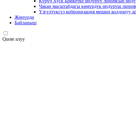
Күрүч Хуск Брикетке өндүрүү линиясын өндү
Чакан масштабдагы көмүрдүк өндүрүш линия
Үзгүлтүксүз кобронизация мешин колдонуу 
Жөнүндө
Байланыш
Quote алуу