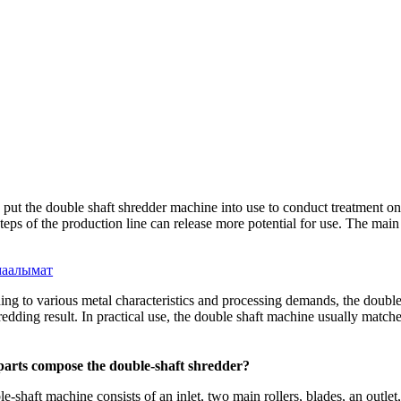
 put the double shaft shredder machine into use to conduct treatment on
steps of the production line can release more potential for use
.
The main 
маалымат
ng to various metal characteristics and processing demands
,
the double
redding result
.
In practical use
,
the double shaft machine usually match
arts compose the double-shaft shredder
?
e-shaft machine consists of an inlet
,
two main rollers
,
blades
,
an outlet