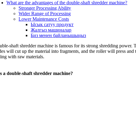
What are the advantages of the double-shaft shredder machine
?
Stronger Processing Ability
Wider Range of Processing
Lower Maintenance Costs
Ысык сатуу продукт
Жалгыз машиналар
Биз менен байланышыңыз
ble-shaft shredder machine is famous for its strong shredding power
.
T
des will cut up the material into fragments
,
and the roller will press and t
ling with raw materials
.
s a double-shaft shredder machine
?