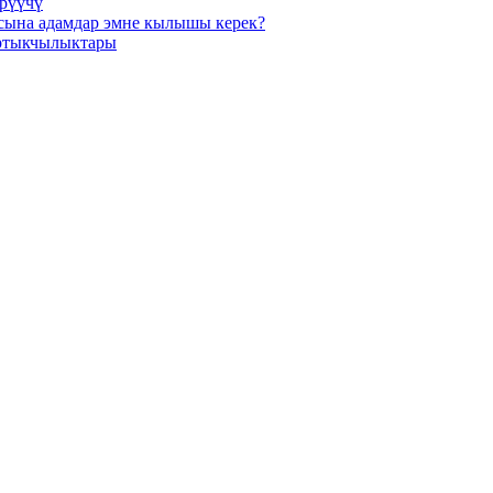
рүүчү
сына адамдар эмне кылышы керек?
артыкчылыктары