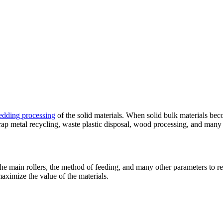
edding processing
of the solid materials
.
When solid bulk materials bec
rap metal recycling
,
waste plastic disposal
,
wood processing
,
and many 
the main rollers
,
the method of feeding
,
and many other parameters to re
 maximize the value of the materials
.