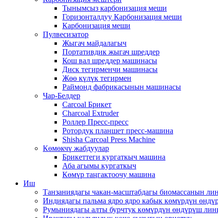
Тынымсыз карбонизация меши
Горизонталдуу Карбонизация меши
Карбонизация меши
Пулвесизатор
Жыгач майдалагыч
Портативдик жыгач шреддер
Кош вал шреддер машинасы
Диск тегирменчи машинасы
Жөө күлүк тегирмен
Раймонд фабрикасынын машинасы
Чар-Белдер
Carcoal Брикет
Charcoal Extruder
Роллер Пресс-пресс
Ротордук планшет пресс-машина
Shisha Carcoal Press Machine
Көмөкчү жабдуулар
Брикеттеги кургаткыч машина
Аба агымы кургаткыч
Көмүр таңгактоочу машина
Иш
Танзаниядагы чакан-масштабдагы биомассанын ли
Индиядагы пальма ядро ​​ядро ​​кабык көмүрдүн ө
Румыниядагы алты бурчтук көмүрдүн өндүрүш лин