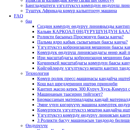
Ирактагы кальяндык көчө сызыгын орнотуу
Бангладештеги үзгүлтүксүз көмүрдүн өндүрүш лин
Түштүк Африкада көмүр калыптоочу машина
FAQ
баа
Сиздин көмүрдү өндүрүү линияңызды кантип 
Кальян КАРКОАЛ ӨНДҮРҮШҮНДҮН БААЛА
Роликти басыңыз Просмонун баасы канча?
Пальма ядро ​​кабык сызыгынын баасы канча?
Үзгүлтүксүз кобронизация мешинин баасы ка
Көмүрдүк өндүрүш линиясындагы өнөр жай п
Ири масштабдагы кобронизация мешинин баа
Кичинекей масштабдагы көмүрдүн баасы канч
Көйгөйлөрдү үзгүлтүксүз мешти кантип тандо
Технология
Көмүр ролик пресс-машинасы кандайча иште
Кош вал шреддеринин иштөө принциби
Кантип жасоо керек 300 Күрүч Хуск-Көмүрл с
Машинанын таасирин тийгизет?
Биомассанын материалдары кандай материалд
Эмне үчүн көгөрүүчү машина көмүртек өндү
Көмүртекти үзгүлтүксүз мештөө кандайча иш
Үзгүлтүксүз көмүрдү өндүрүү линиясын кант
3 Роликти басуу машинасын тандоодо билиши
Өндүрүүчү