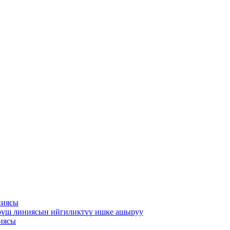
ниясы
ндүрүш линиясын ийгиликтүү ишке ашыруу
иясы