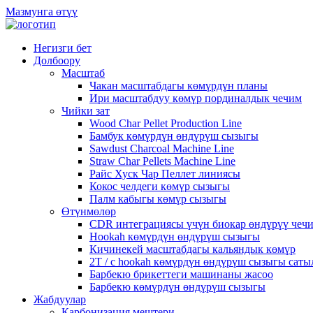
Мазмунга өтүү
Негизги бет
Долбоору
Масштаб
Чакан масштабдагы көмүрдүн планы
Ири масштабдуу көмүр пординалдык чечим
Чийки зат
Wood Char Pellet Production Line
Бамбук көмүрдүн өндүрүш сызыгы
Sawdust Charcoal Machine Line
Straw Char Pellets Machine Line
Райс Хуск Чар Пеллет линиясы
Кокос челдеги көмүр сызыгы
Палм кабыгы көмүр сызыгы
Өтүнмөлөр
CDR интеграциясы үчүн биокар өндүрүү чеч
Hookah көмүрдүн өндүрүш сызыгы
Кичинекей масштабдагы кальяндык көмүр
2Т / с hookah көмүрдүн өндүрүш сызыгы саты
Барбекю брикеттеги машинаны жасоо
Барбекю көмүрдүн өндүрүш сызыгы
Жабдуулар
Карбонизация мештери