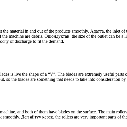
get the material in and out of the products smoothly
. Адатта,
the inlet of
f the machine are debris
. Ошондуктан,
the size of the outlet can be a li
locity of discharge to fit the demand
.
ades is live the shape of a “V”
.
The blades are extremely useful parts 
put
,
so the blades are something that needs to take into consideration by
r machine
,
and both of them have blades on the surface
.
The main rollers
rk smoothly
. Деп айтуу керек,
the rollers are very important parts of 