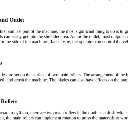
 and Outlet
first and last part of the machine
,
the most significant thing to do is to 
ls can easily get into the shredder area
.
As for the outlet
,
most outputs o
or the side of the machine
. Дагы эмне,
the operator can control the ve
s
des are set on the surface of two main rollers
.
The arrangement of the bl
red
,
and crush the machine
.
The blades can also have effects on the out
Rollers
сынан сүйлөө,
there are two main rollers in the double shaft shredde
on
,
the main rollers can implement rotation to press the materials to wo