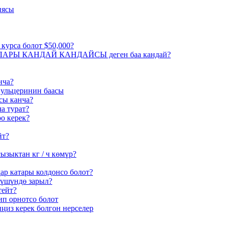
иясы
курса болот $50,000?
РЫ КАНДАЙ КАНДАЙСЫ деген баа кандай?
нча?
ульцеринин баасы
сы канча?
а турат?
о керек?
йт?
ызыктан кг / ч көмүр?
ар катары колдонсо болот?
рүшүндө зарыл?
тейт?
ип орнотсо болот
ңиз керек болгон нерселер