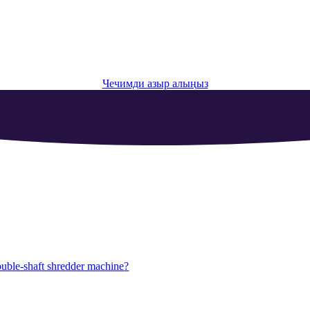
Чечимди азыр алыңыз
ouble-shaft shredder machine
?