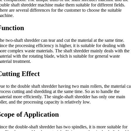
ouble shaft shredder machine make them suitable for different fields
.
here are several differences for the customer to choose the suitable
achine
.
Function
he two-shaft shredder can tear and cut the material at the same time
.
ince the processing efficiency is higher
,
it is suitable for dealing with
ore complex waste materials
.
The shaft shredder mainly deals with the
aterial with the rotating blade
,
which is suitable for general waste
aterial treatment
.
Cutting Effect
ue to the double shaft shredder having two main rollers
,
the material c
rocess cutting and shredding at the same time
.
So as to handle the
aterial more efficiently
.
The single-shaft shredder has only one main
oller
,
and the processing capacity is relatively low
.
Scope of Application
ince the double-shaft shredder has two spindles
,
it is more suitable for