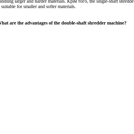
andling larger and harder materials
. Крім того,
the single-shaft shredde
s suitable for smaller and softer materials
.
hat are the advantages of the double-shaft shredder machine
?