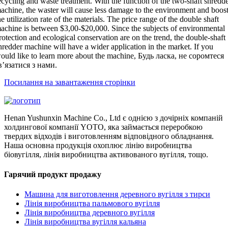
ecycling and waste treatment
.
With the function of the two-shaft shredd
achine
,
the waster will cause less damage to the environment and boos
he utilization rate of the materials
.
The price range of the double shaft
achine is between
$3,00-$20,000.
Since the subjects of environmental
rotection and ecological conservation are on the trend
,
the double-shaft
hredder machine will have a wider application in the market
.
If you
ould like to learn more about the machine
, Будь ласка, не соромтеся
в’язатися з нами.
Посилання на завантаження сторінки
Henan Yushunxin Machine Co., Ltd є однією з дочірніх компаній
холдингової компанії YOTO, яка займається переробкою
твердих відходів і виготовленням відповідного обладнання.
Наша основна продукція охоплює лінію виробництва
біовугілля, лінія виробництва активованого вугілля, тощо.
Гарячий продукт продажу
Машина для виготовлення деревного вугілля з тирси
Лінія виробництва пальмового вугілля
Лінія виробництва деревного вугілля
Лінія виробництва вугілля кальяна