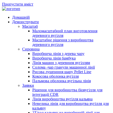
Пропустити вміст
Домашній
Демонструвати
Масштаб
Маломасштабний план виготовлення
деревного вугілля
Масштабне рішення з виробництва
деревного вугілля
Сировина
Виробнича лінія з дерева чару
Виробнича лінія бамбука
Лінія машин з деревним вугіллям
Солома -чар гранули машинної лінії
Рисова лушпиння шару Pellet Line
Кокосова оболонка вугілля
Пальмова оболонка вугільна лінія
Заявки
Рішення для виробництва біовугілля для
інтеграції CDR
Лінія виробництва вугілля кальяна
Невелика лінія для виробництва вугілля для
кальяну
2Т/год кальяну на виробничій лінії для