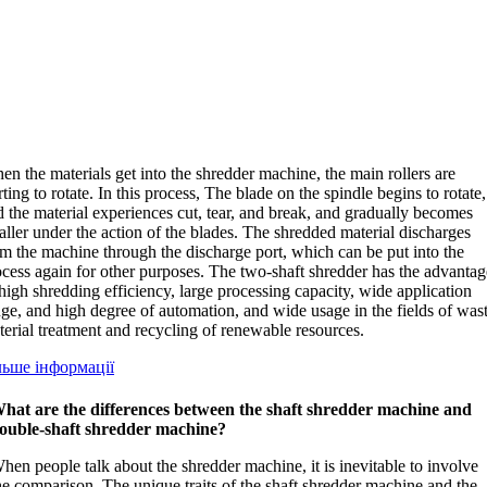
en the materials get into the shredder machine
,
the main rollers are
rting to rotate
.
In this process
,
The blade on the spindle begins to rotate
,
 the material experiences cut
,
tear
,
and break
,
and gradually becomes
ller under the action of the blades
.
The shredded material discharges
om the machine through the discharge port
,
which can be put into the
ocess again for other purposes
.
The two-shaft shredder has the advantag
high shredding efficiency
,
large processing capacity
,
wide application
nge
,
and high degree of automation
,
and wide usage in the fields of was
terial treatment and recycling of renewable resources
.
льше інформації
hat are the differences between the shaft shredder machine and
ouble-shaft shredder machine
?
hen people talk about the shredder machine
,
it is inevitable to involve
he comparison
.
The unique traits of the shaft shredder machine and the