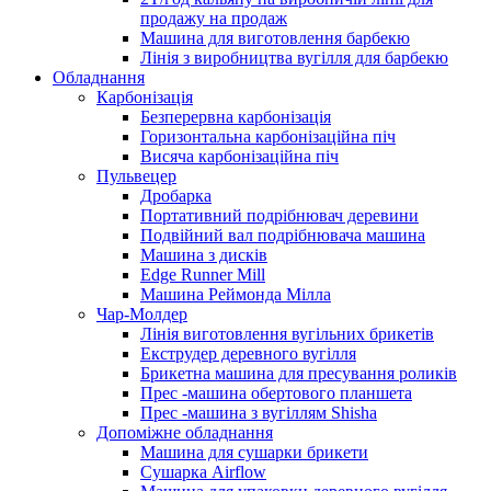
продажу на продаж
Машина для виготовлення барбекю
Лінія з виробництва вугілля для барбекю
Обладнання
Карбонізація
Безперервна карбонізація
Горизонтальна карбонізаційна піч
Висяча карбонізаційна піч
Пульвецер
Дробарка
Портативний подрібнювач деревини
Подвійний вал подрібнювача машина
Машина з дисків
Edge Runner Mill
Машина Реймонда Мілла
Чар-Молдер
Лінія виготовлення вугільних брикетів
Екструдер деревного вугілля
Брикетна машина для пресування роликів
Прес -машина обертового планшета
Прес -машина з вугіллям Shisha
Допоміжне обладнання
Машина для сушарки брикети
Сушарка Airflow