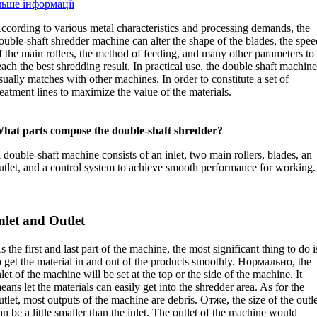
льше інформації
ccording to various metal characteristics and processing demands
,
the
ouble-shaft shredder machine can alter the shape of the blades
,
the spee
f the main rollers
,
the method of feeding
,
and many other parameters to
each the best shredding result
.
In practical use
,
the double shaft machin
sually matches with other machines
.
In order to constitute a set of
reatment lines to maximize the value of the materials
.
hat parts compose the double-shaft shredder
?
 double-shaft machine consists of an inlet
,
two main rollers
,
blades
,
an
utlet
,
and a control system to achieve smooth performance for working
.
nlet and Outlet
s the first and last part of the machine
,
the most significant thing to do i
o get the material in and out of the products smoothly
. Нормально,
the
nlet of the machine will be set at the top or the side of the machine
.
It
eans let the materials can easily get into the shredder area
.
As for the
utlet
,
most outputs of the machine are debris
. Отже,
the size of the outl
an be a little smaller than the inlet
.
The outlet of the machine would