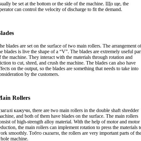
sually be set at the bottom or the side of the machine
. Що ще,
the
perator can control the velocity of discharge to fit the demand
.
lades
he blades are set on the surface of two main rollers
.
The arrangement o
he blades is live the shape of a “V”
.
The blades are extremely useful par
f the machine
.
They interact with the materials through rotation and
riction to cut
,
shred
,
and crush the machine
.
The blades can also have
ffects on the output
,
so the blades are something that needs to take into
onsideration by the customers
.
ain Rollers
загалі кажучи,
there are two main rollers in the double shaft shredder
achine
,
and both of them have blades on the surface
.
The main rollers
onsist of high-strength alloy material
.
With the help of motor and motor
eduction
,
the main rollers can implement rotation to press the materials t
ork smoothly
. Тобто сказати,
the rollers are very important parts of th
hole machine
.