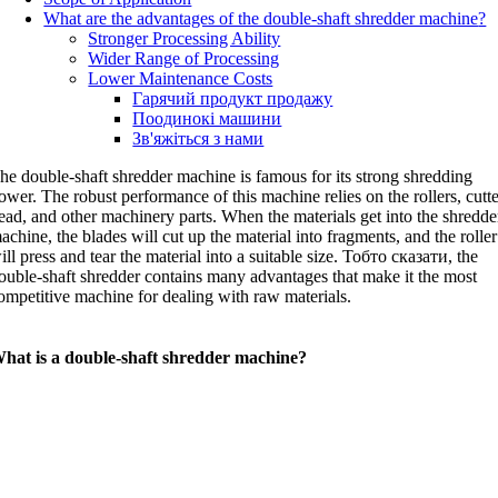
What are the advantages of the double-shaft shredder machine
?
Stronger Processing Ability
Wider Range of Processing
Lower Maintenance Costs
Гарячий продукт продажу
Поодинокі машини
Зв'яжіться з нами
he double-shaft shredder machine is famous for its strong shredding
ower
.
The robust performance of this machine relies on the rollers
,
cutt
ead
,
and other machinery parts
.
When the materials get into the shredde
achine
,
the blades will cut up the material into fragments
,
and the roller
ill press and tear the material into a suitable size
. Тобто сказати,
the
ouble-shaft shredder contains many advantages that make it the most
ompetitive machine for dealing with raw materials
.
hat is a double-shaft shredder machine
?