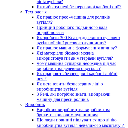
лінія вугілля?
Як вибрати печі безперервної карбонізації?
Технологія
Як працює прес -машина для роликів
вугілля?
Принцип робочого подвійного вала
подрібнювача
Як зробити 300 Кг/год деревного вугілля з
вугільної лінії рисового лушпиння?
Як працює машина формування впливу?
Які матеріали біомаси можна
використовувати як матеріали вугілля?
Чому машина сушарки необхідна під час
виробництва деревного вугілля?
Як працюють безперервні карбонізаційні
печі?
Як встановити безперервну лінію
виробництва вугілля
3 Речі, які потрібно знати, вибираючи
машину для преси роликів
Виробник
Виробник виробництва виробництва
брикети з рисовим лушпинням
Що люди повинні піклуватися про лінію
виробництва вугілля невеликого масштабу？