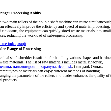
ronger Processing Ability
e two main rollers of the double shaft machine can rotate simultaneousl
can effectively improve the efficiency and speed of material processing
.
єї причини,
the equipment can quickly shred waste materials into small
eces
,
reducing the workload of subsequent processing
.
льше інформації
der Range of Processing
 dual shaft shredder is suitable for handling various shapes and hardne
waste materials
.
The list of raw materials includes metal
, пластик,
ревина
,
пальмоядрова шкаралупа
,
rice husk
, і так далі. Однак,
ferent types of materials can enjoy different methods of handling
.
nging the parameters of the rollers and blades enhances the quality of 
al products
.