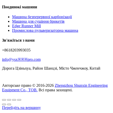
Поодинокі машини
Машина безперервної карбонізації
Машина для сушіння брикетів
Edge Runner Mill
Промислова пульверизаторна машина
Зв'яжіться з нами
+8618203993035
info@ysx※※※pro.com
Дорога Цзіньхуа, Район Шанцзі, Місто Чженчжоу, Китай
Авторське право © 2016-2026
Zhengzhou Shunxin Engineering
Equipment Co., ТОВ.
Всі права захищені.
Перейдіть на вершину