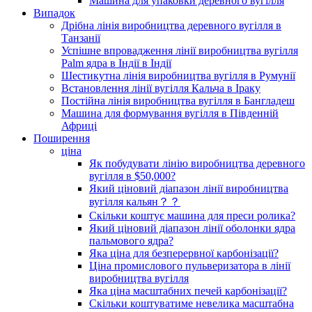
Машина для упаковки деревного вугілля
Випадок
Дрібна лінія виробництва деревного вугілля в
Танзанії
Успішне впровадження лінії виробництва вугілля
Palm ядра в Індії в Індії
Шестикутна лінія виробництва вугілля в Румунії
Встановлення лінії вугілля Кальча в Іраку
Постійна лінія виробництва вугілля в Бангладеш
Машина для формування вугілля в Південній
Африці
Поширення
ціна
Як побудувати лінію виробництва деревного
вугілля в $50,000?
Який ціновий діапазон лінії виробництва
вугілля кальян？？
Скільки коштує машина для преси ролика?
Який ціновий діапазон лінії оболонки ядра
пальмового ядра?
Яка ціна для безперервної карбонізації?
Ціна промислового пульверизатора в лінії
виробництва вугілля
Яка ціна масштабних печей карбонізації?
Скільки коштуватиме невелика масштабна