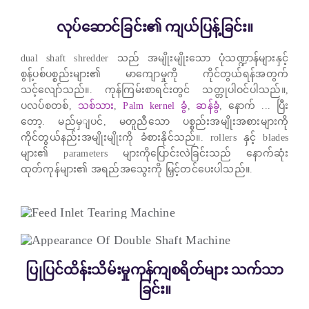
လုပ်ဆောင်ခြင်း၏ ကျယ်ပြန့်ခြင်း။
dual shaft shredder သည် အမျိုးမျိုးသော ပုံသဏ္ဍာန်များနှင့်
စွန့်ပစ်ပစ္စည်းများ၏ မာကျောမှုကို ကိုင်တွယ်ရန်အတွက်
သင့်လျော်သည်။. ကုန်ကြမ်းစာရင်းတွင် သတ္တုပါဝင်ပါသည်။,
ပလပ်စတစ်,
သစ်သား
,
Palm kernel ခွံ
,
ဆန်ခွံ
, နောက် ... ပြီး
တော့. မည်မှျပင်, မတူညီသော ပစ္စည်းအမျိုးအစားများကို
ကိုင်တွယ်နည်းအမျိုးမျိုးကို ခံစားနိုင်သည်။. rollers နှင့် blades
များ၏ parameters များကိုပြောင်းလဲခြင်းသည် နောက်ဆုံး
ထုတ်ကုန်များ၏ အရည်အသွေးကို မြှင့်တင်ပေးပါသည်။.
ပြုပြင်ထိန်းသိမ်းမှုကုန်ကျစရိတ်များ သက်သာ
ခြင်း။