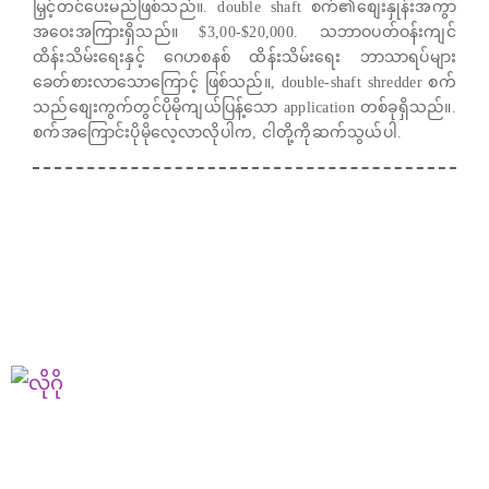
မြှင့်တင်ပေးမည်ဖြစ်သည်။. double shaft စက်၏စျေးနှုန်းအကွာ
အဝေးအကြားရှိသည်။ $3,00-$20,000. သဘာဝပတ်ဝန်းကျင်
ထိန်းသိမ်းရေးနှင့် ဂေဟစနစ် ထိန်းသိမ်းရေး ဘာသာရပ်များ
ခေတ်စားလာသောကြောင့် ဖြစ်သည်။, double-shaft shredder စက်
သည်စျေးကွက်တွင်ပိုမိုကျယ်ပြန့်သော application တစ်ခုရှိသည်။.
စက်အကြောင်းပိုမိုလေ့လာလိုပါက, ငါတို့ကိုဆက်သွယ်ပါ.
Henan Yushunxin Machine Co.,Ltd သည် YOTO ဦးပိုင်ကုမ္ပဏီ၏
လုပ်ငန်းခွဲတစ်ခုဖြစ်သည်။, အစိုင်အခဲပြန်လည်အသုံးပြုခြင်းဖြေရှင်းချက်