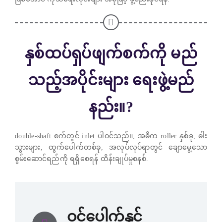
နှစ်ထပ်ရှပ်ဖျက်စက်ကို မည်
သည့်အပိုင်းများ ရေးဖွဲ့မည်
နည်း။?
double-shaft စက်တွင် inlet ပါဝင်သည်။, အဓိက roller နှစ်ခု, ဓါး
သွားများ, ထွက်ပေါက်တစ်ခု, အလုပ်လုပ်ရာတွင် ချောမွေ့သော
စွမ်းဆောင်ရည်ကို ရရှိစေရန် ထိန်းချုပ်မှုစနစ်.
ဝင်ပေါက်နှင့်