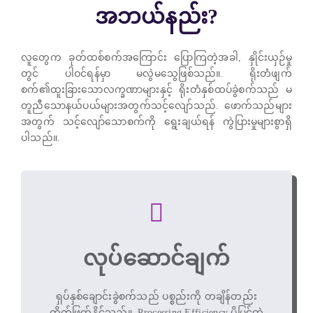
အဘယ်နည်း?
လူတွေက ခုတ်ထစ်စက်အကြောင်း ပြောကြတဲ့အခါ, နှိုင်းယှဉ်မှု
တွင် ပါဝင်ရန်မှာ မလွဲမသွေဖြစ်သည်။. ရိုးတံဖျက်
စက်၏ထူးခြားသောလက္ခဏာများနှင့် ရိုးတံနှစ်ထပ်ခွဲစက်သည် မ
တူညီသောနယ်ပယ်များအတွက်သင့်လျော်သည်. ဖောက်သည်များ
အတွက် သင့်လျော်သောစက်ကို ရွေးချယ်ရန် ကွဲပြားမှုများစွာရှိ
ပါသည်။.
လုပ်ဆောင်ချက်
ရှပ်နှစ်ချောင်းခွဲစက်သည် ပစ္စည်းကို တချိန်တည်း
ကိုက်ဖြတ်နိုင်သည်။. Processing Efficiency ပိုမြင့်တဲ့