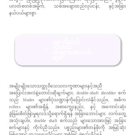
ပလတ်စတစ်အမှိုက်, သစ်အချောထည်လုပ်ငန်း, နှင့်အခြား
နယ်ပယ်များစွာ.
နောက်ထပ်
သတင်း
အချက်အလက်
များ
အမျိုးမျိုးသောသတ္တုဝိသေသလက္ခဏာများနှင့်အညီ
အပြောင်းအလဲနဲ့တောင်းဆိုချက်များ, double-shaft shredder စက်
သည် blades များ၏ပုံသဏ္ဍာန်ကိုပြောင်းလဲနိုင်သည်။, အဓိက
rollers များ၏အရှိန်, အစာကျွေးနည်း, နှင့် အကောင်းဆုံး
ခွဲခြမ်းစိတ်ဖြာမှုရလဒ်သို့ရောက်ရှိရန် အခြားဘောင်များ. လက်တွေ့
အသုံးချပါ။, double shaft စက်သည် များသောအားဖြင့် အခြား
စက်များနှင့် ကိုက်ညီသည်။. ပစ္စည်းများ၏တန်ဖိုးကို အမြင့်ဆုံး
ဖြစ်အောင် ကုသရေးလိုင်းများ အစုံဖြင့် ဖွဲ့စည်းနိုင်ရန်.