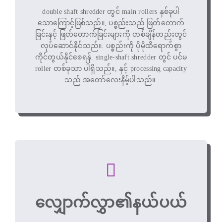
double shaft shredder တွင် main rollers နှစ်ခုပါ
သောကြောင့်ဖြစ်သည်။, ပစ္စည်းသည် ဖြတ်တောက်
ခြင်းနှင့် ဖြတ်တောက်ခြင်းများကို တစ်ချိန်တည်းတွင်
လုပ်ဆောင်နိုင်သည်။. ပစ္စည်းကို ပိုမိုထိရောက်စွာ
ကိုင်တွယ်နိုင်စေရန်. single-shaft shredder တွင် ပင်မ
roller တစ်ခုသာ ပါရှိသည်။, နှင့် processing capacity
သည် အတော်လေးနိမ့်ပါသည်။.
လျှောက်လွှာ၏နယ်ပယ်