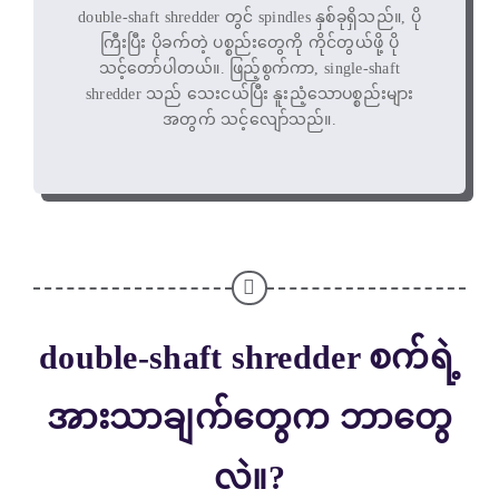
double-shaft shredder တွင် spindles နှစ်ခုရှိသည်။, ပို
ကြီးပြီး ပိုခက်တဲ့ ပစ္စည်းတွေကို ကိုင်တွယ်ဖို့ ပို
သင့်တော်ပါတယ်။. ဖြည့်စွက်ကာ, single-shaft
shredder သည် သေးငယ်ပြီး နူးညံ့သောပစ္စည်းများ
အတွက် သင့်လျော်သည်။.
double-shaft shredder စက်ရဲ့
အားသာချက်တွေက ဘာတွေ
လဲ။?