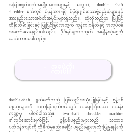
အခြားဖျက်စက်အမျိုးအစားများနှင့် မတူဘဲ, double shaft
shredder စက်တွင် ပုံမှန်အားဖြင့် ပိုမိုရိုးရှင်းသောဖွဲ့စည်းပုံများနှင့်
အားနည်းသောအစိတ်အပိုင်းများရှိသည်။. ဆိုလိုသည်မှာ ပြုပြင်
ထိန်းသိမ်းခြင်းနှင့် ပြုပြင်ခြင်းအတွက် ကုန်ကျစရိတ်နှင့် အလုပ်ဝန်
အတော်လေးနည်းပါသည်။, ပိုင်ရှင်များအတွက် အချိန်နှင့်ငွေကို
သက်သာစေပါသည်။.
အခမဲ့ကိုး
ကားပါ။
double-shaft ဖျက်စက်သည် ပြန်လည်အသုံးပြုခြင်းနှင့် စွန့်ပစ်
ပစ္စည်းများကို ကုသခြင်းနယ်ပယ်တွင် အရေးကြီးသော အခန်း
ကဏ္ဍမှ ပါဝင်ပါသည်။. two-shaft shredder machine
၏လုပ်ဆောင်ချက်ဖြင့်, စွန့်ပစ်ပစ္စည်းများသည် သဘာဝ
ပတ်ဝန်းကျင်ကို ထိခိုက်မှုနည်းစေပြီး ပစ္စည်းများအသုံးပြုမှုနှုန်းကို