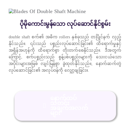
ပိုမိုကောင်းမွန်သော လုပ်ဆောင်နိုင်စွမ်း
double shaft စက်၏ အဓိက rollers နှစ်ခုသည် တပြိုင်နက် လှည့်
နိုင်သည်။. ၎င်းသည် ပစ္စည်းလုပ်ဆောင်ခြင်း၏ ထိရောက်မှုနှင့်
အရှိန်အဟုန်ကို ထိရောက်စွာ တိုးတက်စေနိုင်သည်။. ဒီအတွက်
ကြောင့်, စက်ပစ္စည်းသည် စွန့်ပစ်ပစ္စည်းများကို သေးငယ်သော
အပိုင်းများအဖြစ် လျင်မြန်စွာ ခွဲထုတ်နိုင်သည်။, နောက်ဆက်တွဲ
လုပ်ဆောင်ခြင်း၏ အလုပ်ဝန်ကို လျှော့ချခြင်း။.
နောက်ထပ်
သတင်း
အချက်အလက်
များ