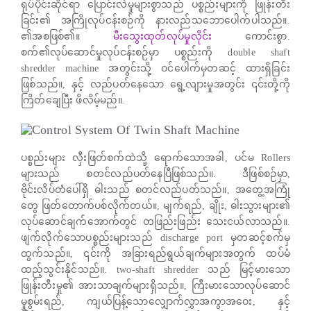
ရုပ်ပိုင်းဆိုင်ရာ ပြောင်းလဲမှုများစွာသည် ပစ္စည်းများကို ဖြုန်းတီး
ခြင်း၏ အကြိုလုပ်ငန်းစဉ်ကို နားလည်သဘောပေါက်ပါသည်။.
၏အစဖြစ်၏။
မီးသွေးထုတ်လုပ်မှုလိုင်း
ကောင်းစွာ.
စက်၏လုပ်ဆောင်မှုလုပ်ငန်းစဉ်မှာ ပစ္စည်းကို double shaft
shredder machine အတွင်းသို့ ဝင်ပေါက်မှတဆင့် ထားရှိခြင်း
ဖြစ်သည်။, နှင့် လည်ပတ်နေသော ရွေ့လျားမှုအတွင်း ၎င်းတို့ကို
ကြိတ်ချေပြီး ဖိလိမ့်မည်။.
ပစ္စည်းများ လှီးဖြတ်စက်ထဲသို့ ရောက်သောအခါ, ပင်မ Rollers
များသည် စတင်လည်ပတ်နေပြီဖြစ်သည်။. ဒီဖြစ်စဉ်မှာ,
ဗိုင်းလိပ်တံပေါ်ရှိ ဓါးသည် စတင်လည်ပတ်သည်။, အတွေ့အကြုံ
တွေ ဖြတ်တောက်ပစ်လိုက်တယ်။, မျက်ရည်, ချိုး, ဓါးသွားများ၏
လုပ်ဆောင်ချက်အောက်တွင် တဖြည်းဖြည်း သေးငယ်လာသည်။.
ဖျက်လိုက်သောပစ္စည်းများသည် discharge port မှတဆင့်စက်မှ
ထွက်သည်။, ၎င်းကို အခြားရည်ရွယ်ချက်များအတွက် ထပ်မံ
ထည့်သွင်းနိုင်သည်။. two-shaft shredder သည် မြင့်မားသော
ဖြုန်းတီးမှု၏ အားသာချက်များရှိသည်။, ကြီးမားသောလုပ်ဆောင်
မှုစွမ်းရည်, ကျယ်ပြန့်သောလျှောက်လွှာအကွာအဝေး, နှင့်