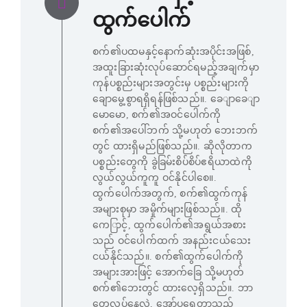
ထွက်ပေါက်
စက်၏ပထမနှင့်နောက်ဆုံးအပိုင်းအဖြစ်,
အထူးခြားဆုံးလုပ်ဆောင်ရမည့်အချက်မှာ
ကုန်ပစ္စည်းများအတွင်းမှ ပစ္စည်းများကို
ချောမွေ့စွာရရှိရန်ဖြစ်သည်။. ခေျာခေျာ
မောမော, စက်၏အဝင်ပေါက်ကို
စက်၏အပေါ်ဘက် သို့မဟုတ် ဘေးဘက်
တွင် ထားရှိမည်ဖြစ်သည်။. ဆိုလိုတာက
ပစ္စည်းတွေကို ခွဲခြမ်းစိပ်စိပ်ဧရိယာထဲကို
လွယ်လွယ်ကူကူ ဝင်နိုင်ပါစေ။.
ထွက်ပေါက်အတွက်, စက်၏ထွက်ကုန်
အများစုမှာ အမှိုက်များဖြစ်သည်။. ထို
ကေြာင့်, ထွက်ပေါက်၏အရွယ်အစား
သည် ဝင်ပေါက်ထက် အနည်းငယ်သေး
ငယ်နိုင်သည်။. စက်၏ထွက်ပေါက်ကို
အများအားဖြင့် အောက်ခြေ သို့မဟုတ်
စက်၏ဘေးတွင် ထားလေ့ရှိသည်။. ဘာ
တွေလုပ်နေလဲ, အော်ပရေတာသည်