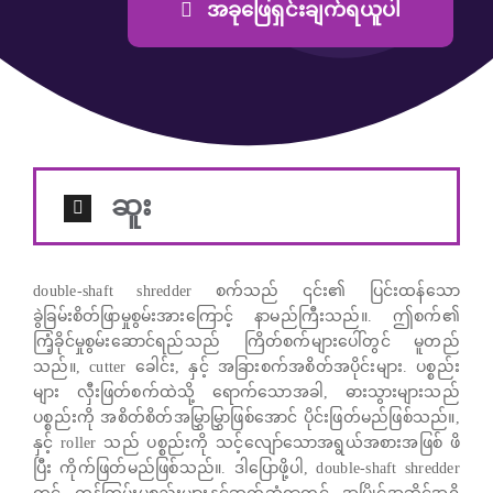
အခုဖြေရှင်းချက်ရယူပါ
ဆူး
double-shaft shredder စက်သည် ၎င်း၏ ပြင်းထန်သော
ခွဲခြမ်းစိတ်ဖြာမှုစွမ်းအားကြောင့် နာမည်ကြီးသည်။. ဤစက်၏
ကြံ့ခိုင်မှုစွမ်းဆောင်ရည်သည် ကြိတ်စက်များပေါ်တွင် မူတည်
သည်။, cutter ခေါင်း, နှင့် အခြားစက်အစိတ်အပိုင်းများ. ပစ္စည်း
များ လှီးဖြတ်စက်ထဲသို့ ရောက်သောအခါ, ဓားသွားများသည်
ပစ္စည်းကို အစိတ်စိတ်အမြွှာမြွှာဖြစ်အောင် ပိုင်းဖြတ်မည်ဖြစ်သည်။,
နှင့် roller သည် ပစ္စည်းကို သင့်လျော်သောအရွယ်အစားအဖြစ် ဖိ
ပြီး ကိုက်ဖြတ်မည်ဖြစ်သည်။. ဒါပြောဖို့ပါ, double-shaft shredder