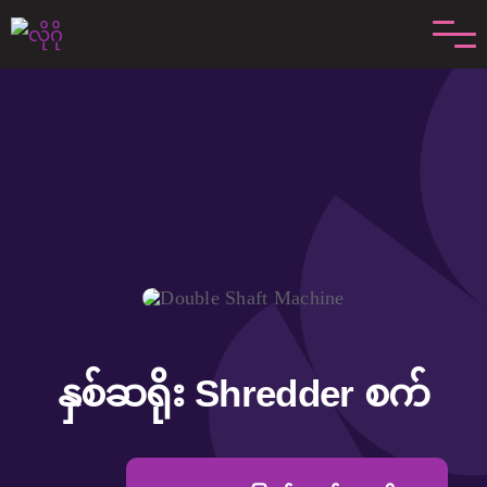
အကြောင်းအရာ
skip
နှစ်ဆရိုး Shredder စက်