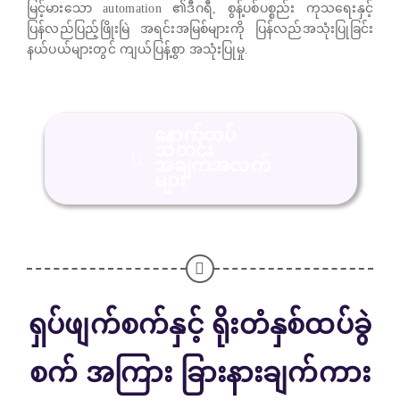
မြင့်မားသော automation ၏ဒီဂရီ, စွန့်ပစ်ပစ္စည်း ကုသရေးနှင့်
ပြန်လည်ပြည့်ဖြိုးမြဲ အရင်းအမြစ်များကို ပြန်လည်အသုံးပြုခြင်း
နယ်ပယ်များတွင် ကျယ်ပြန့်စွာ အသုံးပြုမှု.
နောက်ထပ်
သတင်း
အချက်အလက်
များ
ရှပ်ဖျက်စက်နှင့် ရိုးတံနှစ်ထပ်ခွဲ
စက် အကြား ခြားနားချက်ကား