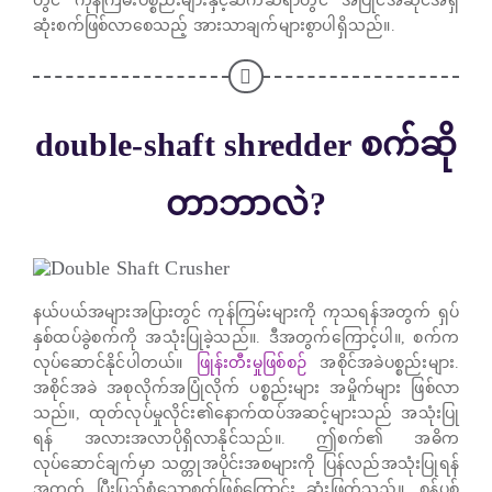
တွင် ကုန်ကြမ်းပစ္စည်းများနှင့်ဆက်ဆံရာတွင် အပြိုင်အဆိုင်အရှိ
ဆုံးစက်ဖြစ်လာစေသည့် အားသာချက်များစွာပါရှိသည်။.
double-shaft shredder စက်ဆို
တာဘာလဲ?
နယ်ပယ်အများအပြားတွင် ကုန်ကြမ်းများကို ကုသရန်အတွက် ရှပ်
နှစ်ထပ်ခွဲစက်ကို အသုံးပြုခဲ့သည်။. ဒီအတွက်ကြောင့်ပါ။, စက်က
လုပ်ဆောင်နိုင်ပါတယ်။
ဖြုန်းတီးမှုဖြစ်စဉ်
အစိုင်အခဲပစ္စည်းများ.
အစိုင်အခဲ အစုလိုက်အပြုံလိုက် ပစ္စည်းများ အမှိုက်များ ဖြစ်လာ
သည်။, ထုတ်လုပ်မှုလိုင်း၏နောက်ထပ်အဆင့်များသည် အသုံးပြု
ရန် အလားအလာပိုရှိလာနိုင်သည်။. ဤစက်၏ အဓိက
လုပ်ဆောင်ချက်မှာ သတ္တုအပိုင်းအစများကို ပြန်လည်အသုံးပြုရန်
အတွက် ပြီးပြည့်စုံသောစက်ဖြစ်ကြောင်း ဆုံးဖြတ်သည်။, စွန့်ပစ်