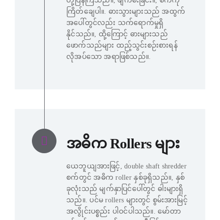
တုံ့ပြန်ကြသည်။, ဖျက်စီးခြင်း။, စက်ကို
ကြိတ်ချေပါ။. ဓားသွားများသည် အထွက်
အပေါ်တွင်လည်း သက်ရောက်မှုရှိ
နိုင်သည်။, ထို့ကြောင့် ဓားများသည်
ဖောက်သည်များ ထည့်သွင်းစဉ်းစားရန်
လိုအပ်သော အရာဖြစ်သည်။.
အဓိက Rollers များ
ယေဘူယျအားဖြင့်, double shaft shredder
စက်တွင် အဓိက roller နှစ်ခုရှိသည်။, နှစ်
ခုလုံးသည် မျက်နှာပြင်ပေါ်တွင် ဓါးများရှိ
သည်။. ပင်မ rollers များတွင် စွမ်းအားမြင့်
အလွိုင်းပစ္စည်း ပါဝင်ပါသည်။. မော်တာ