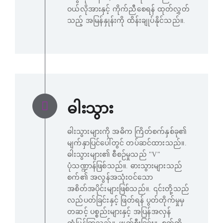
ဝယ်လိုအားနှင့် ကိုက်ညီစေရန် ထုတ်လွှတ်
သည့် အမြန်နှုန်းကို ထိန်းချုပ်နိုင်သည်။.
ဓါးသွား
ဓါးသွားများကို အဓိက ကြိတ်စက်နှစ်ခု၏
မျက်နှာပြင်ပေါ်တွင် တပ်ဆင်ထားသည်။.
ဓါးသွားများ၏ စီစဉ်မှုသည် "V"
ပုံသဏ္ဍာန်ဖြစ်သည်။. ဓားသွားများသည်
စက်၏ အလွန်အသုံးဝင်သော
အစိတ်အပိုင်းများဖြစ်သည်။. ၎င်းတို့သည်
လည်ပတ်ခြင်းနှင့် ဖြတ်ရန် ပွတ်တိုက်မှုမှ
တဆင့် ပစ္စည်းများနှင့် အပြန်အလှန်