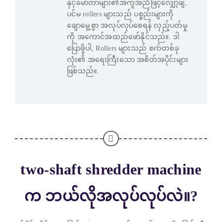
နှင့်မော်တာများ၏အကူအညီဖြင့်လျှော့ချ,
ပင်မ rollers များသည် ပစ္စည်းများကို
ချောမွေ့စွာ အလုပ်လုပ်စေရန် လှည့်ပတ်မှု
ကို အကောင်အထည်ဖော်နိုင်သည်။. ဒါ
ပြောဖို့ပါ, Rollers များသည် စက်တစ်ခု
လုံး၏ အရေးကြီးသော အစိတ်အပိုင်းများ
ဖြစ်သည်။.
two-shaft shredder machine
က ဘယ်လိုအလုပ်လုပ်လဲ။?