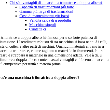
Chì sò i vantaghji di a macchina trituratrice a doppia albero
?
Capacità di trasfurmazioni più forte
Gamma più larga di trasfurmazioni
Costi di mantenimentu più bassi
Vendita calda di u pruduttu
Macchine singuli
Cuntatta ci
 trituratrice a doppia albero hè famosa per u so forte putenza di
riturazione. U rendiment robustu di sta macchina si basa nantu à i rulli,
esta di cutter, è altre parti di machini. Quandu i materiali entranu in a
acchina trituratrice, e lame taglianu u materiale in frammenti, è u rullu
ressu è strapparà u materiale in una dimensione adatta. Vale à dì, u
rituratore a doppia albero cuntene assai vantaghji chì facenu a macchina
iù cumpetitiva per trattà a materia prima.
os'è una macchina trituratrice a doppia albero?