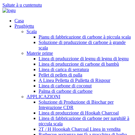
Saltate à u cuntenutu
Casa
Prughjettu
Scala
Pianu di fabbricazione di carbone à piccula scala
Soluzione di pruduzzione di carbone à grande
scala
Materie prime
Linea di pruduzzione di legnu di legnu di legnu
Linea di pruduzzione di carbone di bambù
Linea di carica di serratura
Pellet di pellets di palla
A Linea Pelletta di Pulletta di Rispour
Linea di carbone di coconut
Palma di carbone di carbone
APPLICAZIONI
Soluzione di Produzione di Biochar per
Integrazione CDR
Linea di produzzione di Hookah Charcoal
Linea di fabbricazione di carbone per narghilè à
piccula scala
2T / H Hoookah Charcoal Linea in vendita
Barbecue assicenza per fà a macchina di barba