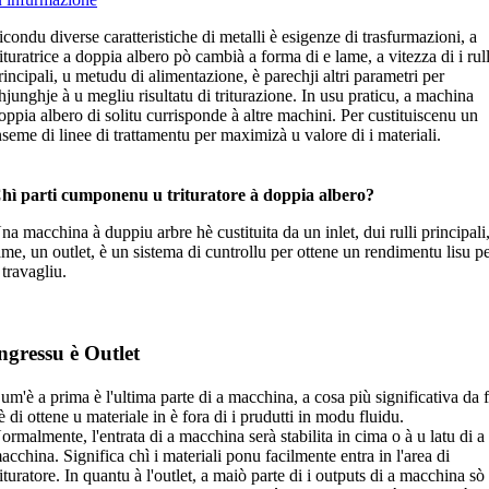
icondu diverse caratteristiche di metalli è esigenze di trasfurmazioni, a
rituratrice a doppia albero pò cambià a forma di e lame, a vitezza di i rull
rincipali, u metudu di alimentazione, è parechji altri parametri per
hjunghje à u megliu risultatu di triturazione. In usu praticu, a machina
oppia albero di solitu currisponde à altre machini. Per custituiscenu un
nseme di linee di trattamentu per maximizà u valore di i materiali.
hì parti cumponenu u trituratore à doppia albero?
na macchina à duppiu arbre hè custituita da un inlet, dui rulli principali
ame, un outlet, è un sistema di cuntrollu per ottene un rendimentu lisu p
 travagliu.
ngressu è Outlet
um'è a prima è l'ultima parte di a macchina, a cosa più significativa da 
è di ottene u materiale in è fora di i prudutti in modu fluidu.
ormalmente, l'entrata di a macchina serà stabilita in cima o à u latu di a
acchina. Significa chì i materiali ponu facilmente entra in l'area di
rituratore. In quantu à l'outlet, a maiò parte di i outputs di a macchina sò