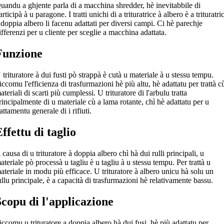
uandu a ghjente parla di a macchina shredder, hè inevitabbile di
articipà à u paragone. I tratti unichi di a trituratrice à albero è a trituratri
 doppia albero li facenu adattati per diversi campi. Ci hè parechje
ifferenzi per u cliente per sceglie a macchina adattata.
Funzione
 trituratore à dui fusti pò strappà è cutà u materiale à u stessu tempu.
iccomu l'efficienza di trasfurmazioni hè più altu, hè adattatu per trattà c
ateriali di scarti più cumplessi. U trituratore di l'arbulu tratta
rincipalmente di u materiale cù a lama rotante, chì hè adattatu per u
rattamentu generale di i rifiuti.
ffettu di taglio
 causa di u trituratore à doppia albero chì hà dui rulli principali, u
ateriale pò processà u tagliu è u tagliu à u stessu tempu. Per trattà u
ateriale in modu più efficace. U trituratore à albero unicu hà solu un
ullu principale, è a capacità di trasfurmazioni hè relativamente bassu.
Scopu di l'applicazione
iccomu u trituratore a doppia albero hà dui fusi, hè più adattatu per