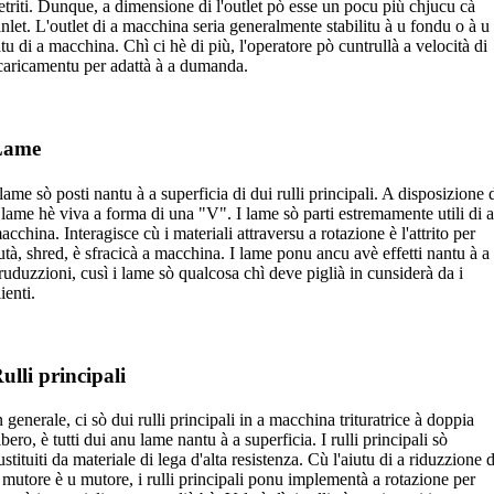
etriti. Dunque, a dimensione di l'outlet pò esse un pocu più chjucu cà
'inlet. L'outlet di a macchina seria generalmente stabilitu à u fondu o à u
atu di a macchina. Chì ci hè di più, l'operatore pò cuntrullà a velocità di
caricamentu per adattà à a dumanda.
Lame
 lame sò posti nantu à a superficia di dui rulli principali. A disposizione 
 lame hè viva a forma di una "V". I lame sò parti estremamente utili di 
acchina. Interagisce cù i materiali attraversu a rotazione è l'attrito per
utà, shred, è sfracicà a macchina. I lame ponu ancu avè effetti nantu à a
ruduzzioni, cusì i lame sò qualcosa chì deve piglià in cunsiderà da i
lienti.
ulli principali
n generale, ci sò dui rulli principali in a macchina trituratrice à doppia
lbero, è tutti dui anu lame nantu à a superficia. I rulli principali sò
ustituiti da materiale di lega d'alta resistenza. Cù l'aiutu di a riduzzione d
 mutore è u mutore, i rulli principali ponu implementà a rotazione per