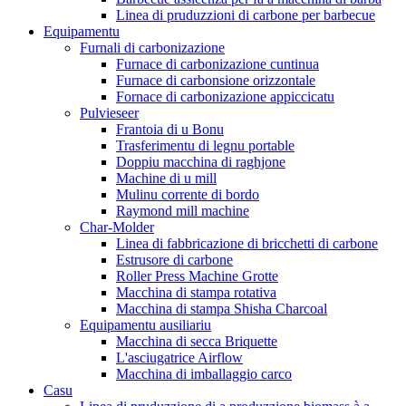
Linea di pruduzzioni di carbone per barbecue
Equipamentu
Furnali di carbonizazione
Furnace di carbonizazione cuntinua
Furnace di carbonsione orizzontale
Fornace di carbonizazione appiccicatu
Pulvieseer
Frantoia di u Bonu
Trasferimentu di legnu portable
Doppiu macchina di raghjone
Machine di u mill
Mulinu corrente di bordo
Raymond mill machine
Char-Molder
Linea di fabbricazione di bricchetti di carbone
Estrusore di carbone
Roller Press Machine Grotte
Macchina di stampa rotativa
Macchina di stampa Shisha Charcoal
Equipamentu ausiliariu
Macchina di secca Briquette
L'asciugatrice Airflow
Macchina di imballaggio carco
Casu