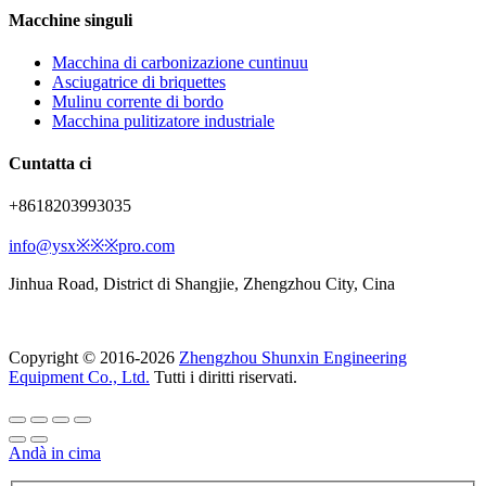
Macchine singuli
Macchina di carbonizazione cuntinuu
Asciugatrice di briquettes
Mulinu corrente di bordo
Macchina pulitizatore industriale
Cuntatta ci
+8618203993035
info@ysx※※※pro.com
Jinhua Road, District di Shangjie, Zhengzhou City, Cina
Copyright © 2016-2026
Zhengzhou Shunxin Engineering
Equipment Co., Ltd.
Tutti i diritti riservati.
Andà in cima