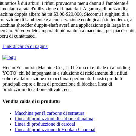
rituratrice à dui arburi, i rifiuti pruvucanu menu dannu à l'ambiente è
umentanu a rata d'utilizazione di i materiali. A gamma di prezzu di a
achina doppia albero hè trà $3,00-$20,000. Siccomu i sughjetti di a
rutezzione di l'ambiente è a cunservazione ecologica sò in tendenza, a
acchina shredder duppiu-shaft averà una applicazione più larga in u
ercatu. Sè vo vulete amparà di più nantu à a macchina, per piacè sentit
iberu di cuntattateci.
Link di carica di pagina
Henan Yushunxin Machine Co., Ltd hè una di e filiale di a holding
YOTO, chì hè impegnata in a suluzione di riciclamentu di i rifiuti
solidi è a fabricazione di macchinari pertinenti. I nostri prudutti
principali copre a linea di produzzione di biochar, linea di
pruduzzioni di carbone attivatu, ecc.
Vendita calda di u pruduttu
Macchina per fà carbone di serratura
Linea di pruduzzioni di carbone di palma
Linea di produzzione di carcoal
Linea di produzzione di Hookah Charcoal