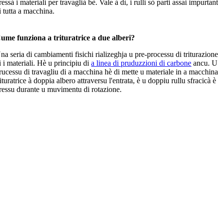
ressà i materiali per travaglià bè. Vale à dì, i rulli sò parti assai impurtant
i tutta a macchina.
ume funziona a trituratrice a due alberi?
na seria di cambiamenti fisichi rializeghja u pre-processu di triturazion
i i materiali. Hè u principiu di
a linea di pruduzzioni di carbone
ancu. U
rucessu di travagliu di a macchina hè di mette u materiale in a macchin
rituratrice à doppia albero attraversu l'entrata, è u doppiu rullu sfracicà è
ressu durante u muvimentu di rotazione.