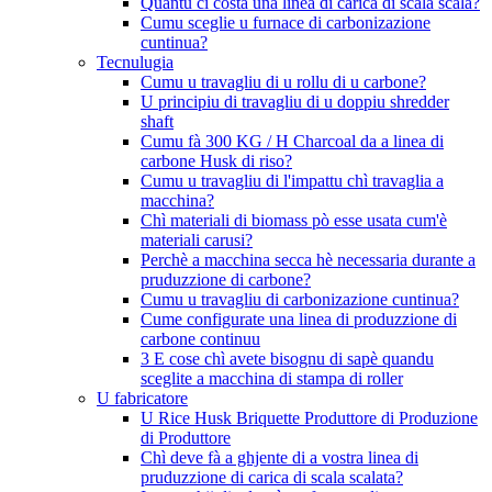
Quantu ci costa una linea di carica di scala scala?
Cumu sceglie u furnace di carbonizazione
cuntinua?
Tecnulugia
Cumu u travagliu di u rollu di u carbone?
U principiu di travagliu di u doppiu shredder
shaft
Cumu fà 300 KG / H Charcoal da a linea di
carbone Husk di riso?
Cumu u travagliu di l'impattu chì travaglia a
macchina?
Chì materiali di biomass pò esse usata cum'è
materiali carusi?
Perchè a macchina secca hè necessaria durante a
pruduzzione di carbone?
Cumu u travagliu di carbonizazione cuntinua?
Cume configurate una linea di produzzione di
carbone continuu
3 E cose chì avete bisognu di sapè quandu
sceglite a macchina di stampa di roller
U fabricatore
U Rice Husk Briquette Produttore di Produzione
di Produttore
Chì deve fà a ghjente di a vostra linea di
pruduzzione di carica di scala scalata?