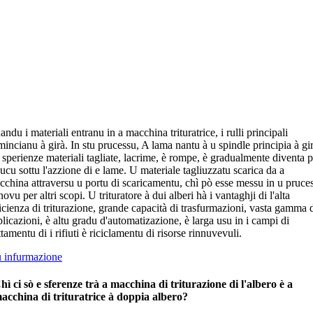
ndu i materiali entranu in a macchina trituratrice, i rulli principali
incianu à girà. In stu prucessu, A lama nantu à u spindle principia à gir
 sperienze materiali tagliate, lacrime, è rompe, è gradualmente diventa p
ucu sottu l'azzione di e lame. U materiale tagliuzzatu scarica da a
cchina attraversu u portu di scaricamentu, chì pò esse messu in u pruce
novu per altri scopi. U trituratore à dui alberi hà i vantaghji di l'alta
icienza di triturazione, grande capacità di trasfurmazioni, vasta gamma 
licazioni, è altu gradu d'automatizazione, è larga usu in i campi di
ttamentu di i rifiuti è riciclamentu di risorse rinnuvevuli.
ù infurmazione
hì ci sò e sferenze trà a macchina di triturazione di l'albero è a
acchina di trituratrice à doppia albero?