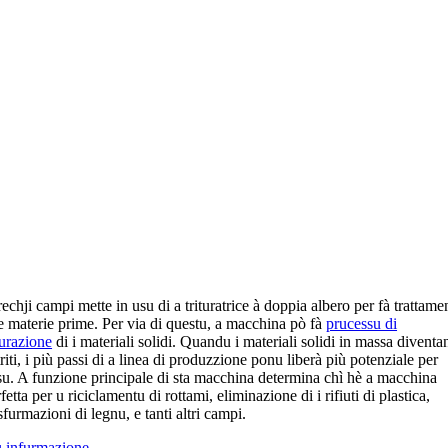
echji campi mette in usu di a trituratrice à doppia albero per fà trattame
e materie prime. Per via di questu, a macchina pò fà
prucessu di
turazione
di i materiali solidi. Quandu i materiali solidi in massa diventa
riti, i più passi di a linea di produzzione ponu liberà più potenziale per
usu. A funzione principale di sta macchina determina chì hè a macchina
fetta per u riciclamentu di rottami, eliminazione di i rifiuti di plastica,
sfurmazioni di legnu, e tanti altri campi.
ù infurmazione