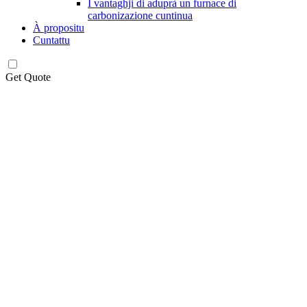
I vantaghji di aduprà un furnace di
carbonizazione cuntinua
À propositu
Cuntattu
Get Quote