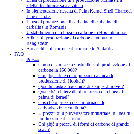
Linea di pruduzzione di a produzzione biomass à a
zitella di a biomassa à a zitella
Implementazione riescita di Palm Kernel Shell Charcoal
Line in India
Linea di pruduzzione di carbalina di carbalina di
carbalina in Romania
U stabilimentu di a linea di carbone di Hookah in Iraq
A linea di produzzione di carbone cuntinua in
Bangladesh
A macchina di carbone di carbone in Sudafrica
FAQ
Prezzo
Cumu custruisce a vostra linea di pruduzzione di
carbone in $50,000?
Chì ghjè a linea di u prezzu di a linea di
produzzione di Hookah?
Quantu costa a macchina di stampa di rolver?
Quale hè u intervallu di u prezzu di a linea di
palma di kernel?
Cosa hè u prezzu per un furnace di
carbonizazione cuntinua?
U prezzu di u pulverizatore industriale in linea di
pruduzzione di carcou
Chì ghjè u prezzu di i forni di carbone di grande
scala?