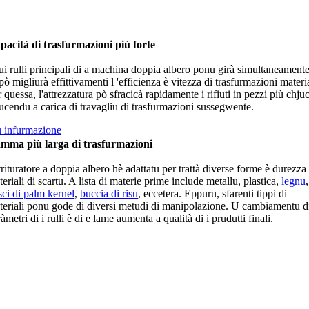
pacità di trasfurmazioni più forte
ui rulli principali di a machina doppia albero ponu girà simultaneamente
pò migliurà effittivamenti l 'efficienza è vitezza di trasfurmazioni materia
 quessa, l'attrezzatura pò sfracicà rapidamente i rifiuti in pezzi più chjuc
ucendu a carica di travagliu di trasfurmazioni sussegwente.
ù infurmazione
mma più larga di trasfurmazioni
rituratore a doppia albero hè adattatu per trattà diverse forme è durezza 
eriali di scartu. A lista di materie prime include metallu, plastica,
legnu
,
sci di palm kernel
,
buccia di risu
, eccetera. Eppuru, sfarenti tippi di
teriali ponu gode di diversi metudi di manipolazione. U cambiamentu di
àmetri di i rulli è di e lame aumenta a qualità di i prudutti finali.