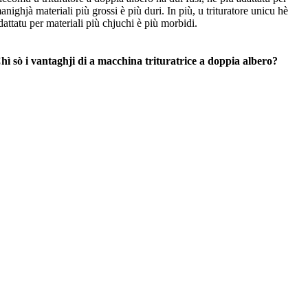
anighjà materiali più grossi è più duri. In più, u trituratore unicu hè
dattatu per materiali più chjuchi è più morbidi.
hì sò i vantaghji di a macchina trituratrice a doppia albero?