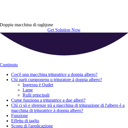
Doppiu macchina di raghjone
Get Solution Now
Cuntinutu
Cos'è una macchina trituratrice a doppia albero
?
Chì parti cumponenu u trituratore à doppia albero
?
Ingressu è Outlet
Lame
Rulli principali
Cume funziona a trituratrice a due alberi
?
Chì ci sò e sferenze trà a macchina di triturazione di l'albero è a
macchina di trituratrice à doppia albero
?
Funzione
Effettu di taglio
Scopu di l'applicazione