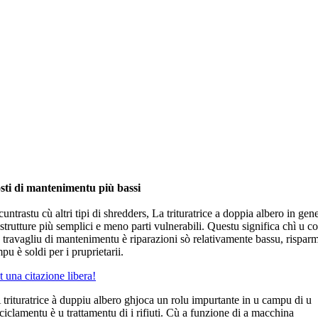
sti di mantenimentu più bassi
cuntrastu cù altri tipi di shredders, La trituratrice a doppia albero in gen
strutture più semplici e meno parti vulnerabili. Questu significa chì u co
 travagliu di mantenimentu è riparazioni sò relativamente bassu, rispar
pu è soldi per i pruprietarii.
 una citazione libera!
 trituratrice à duppiu albero ghjoca un rolu impurtante in u campu di u
iciclamentu è u trattamentu di i rifiuti. Cù a funzione di a macchina