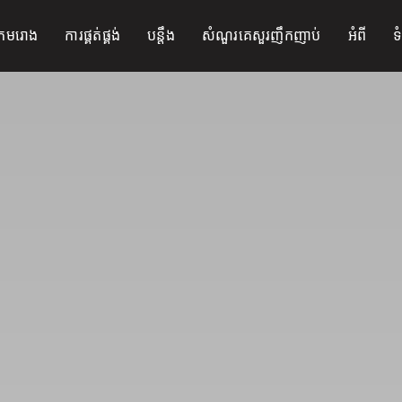
កមរោង
ការផ្គត់ផ្គង់
បន្ដឹង
សំណួរគេសួរញឹកញាប់
អំពី
ទ