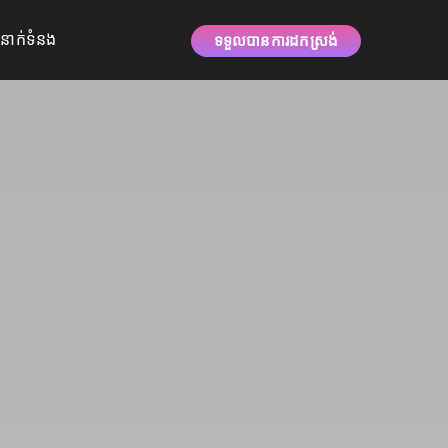
ំនាក់ទំនង
ទទួលបានការដកស្រង់