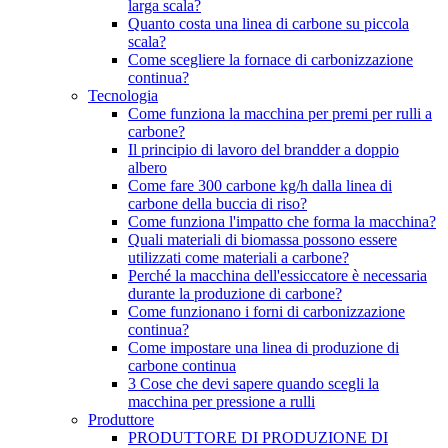
larga scala?
Quanto costa una linea di carbone su piccola
scala?
Come scegliere la fornace di carbonizzazione
continua?
Tecnologia
Come funziona la macchina per premi per rulli a
carbone?
Il principio di lavoro del brandder a doppio
albero
Come fare 300 carbone kg/h dalla linea di
carbone della buccia di riso?
Come funziona l'impatto che forma la macchina?
Quali materiali di biomassa possono essere
utilizzati come materiali a carbone?
Perché la macchina dell'essiccatore è necessaria
durante la produzione di carbone?
Come funzionano i forni di carbonizzazione
continua?
Come impostare una linea di produzione di
carbone continua
3 Cose che devi sapere quando scegli la
macchina per pressione a rulli
Produttore
PRODUTTORE DI PRODUZIONE DI