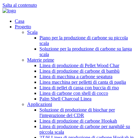
Salta al contenuto
Casa
Progetto
Scala
Piano per la produzione di carbone su piccola
scala
Soluzione per la produzione di carbone su larga
scala
Materie prime
Linea di produzione di Pellet Wood Char
Linea di produzione di carbone di bambù
Linea di macchina a carbone segatura
Linea macchina per pelletti di canta di paglia
Linea di pellet di cassa con buccia di riso
Linea di carbone con shell di cocco
Palm Shell Charcoal Linea
Applicazioni
Soluzione di produzione di biochar per
l'integrazione del CDR
Linea di produzione di carbone Hookah
Linea di produzione di carbone per narghilè su
piccola scala
2T/H Linea di produzione di carbone Hookah in