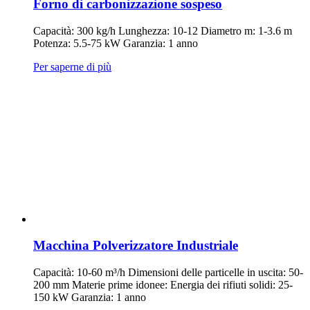
Forno di carbonizzazione sospeso
Capacità: 300 kg/h Lunghezza: 10-12 Diametro m: 1-3.6 m
Potenza: 5.5-75 kW Garanzia: 1 anno
Per saperne di più
Macchina Polverizzatore Industriale
Capacità: 10-60 m³/h Dimensioni delle particelle in uscita: 50-
200 mm Materie prime idonee: Energia dei rifiuti solidi: 25-
150 kW Garanzia: 1 anno