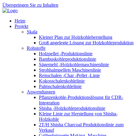
Überspringen Sie zu Inhalten
Heim
Projekt
Skala
Kleiner Plan zur Holzkohleherstellung
Groß angelegte Lösung zur Holzkohleproduktion
Rohstoffe
Holzpellet -Produktionslinie
Bambuskohleproduktionslinie
Sägemehl -Holzkohlemaschinenlinie
Strohhalmpellets Maschinenlinie
Reisschalen -Char -Pellet -Linie
Kokosschalenkohlelinie
Palmschalenkohlelinie
Anwendungen
Pflanzenkohle-Produktionslösung für CDR-
Integration
Shisha -Holzkohleproduktionslinie
Kleine Linie zur Herstellung von Shisha-
Holzkohle
2T/H Shisha Charcoal Produktionslinie zum
Verkauf
Grillenbriquette Making -Maschine