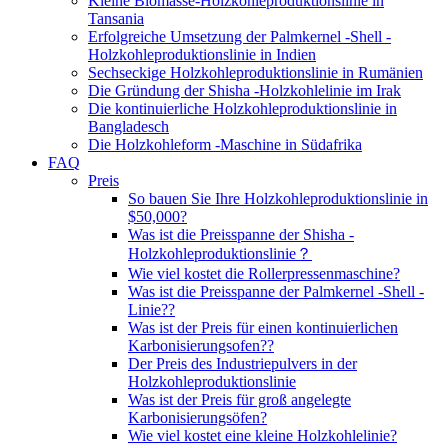
Kleine Biomasse-Holzkohleproduktionslinie in
Tansania
Erfolgreiche Umsetzung der Palmkernel -Shell -
Holzkohleproduktionslinie in Indien
Sechseckige Holzkohleproduktionslinie in Rumänien
Die Gründung der Shisha -Holzkohlelinie im Irak
Die kontinuierliche Holzkohleproduktionslinie in
Bangladesch
Die Holzkohleform -Maschine in Südafrika
FAQ
Preis
So bauen Sie Ihre Holzkohleproduktionslinie in
$50,000?
Was ist die Preisspanne der Shisha -
Holzkohleproduktionslinie？
Wie viel kostet die Rollerpressenmaschine?
Was ist die Preisspanne der Palmkernel -Shell -
Linie??
Was ist der Preis für einen kontinuierlichen
Karbonisierungsofen??
Der Preis des Industriepulvers in der
Holzkohleproduktionslinie
Was ist der Preis für groß angelegte
Karbonisierungsöfen?
Wie viel kostet eine kleine Holzkohlelinie?