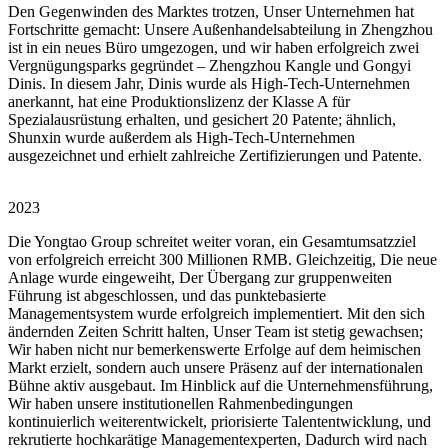
Den Gegenwinden des Marktes trotzen, Unser Unternehmen hat
Fortschritte gemacht: Unsere Außenhandelsabteilung in Zhengzhou
ist in ein neues Büro umgezogen, und wir haben erfolgreich zwei
Vergnügungsparks gegründet – Zhengzhou Kangle und Gongyi
Dinis. In diesem Jahr, Dinis wurde als High-Tech-Unternehmen
anerkannt, hat eine Produktionslizenz der Klasse A für
Spezialausrüstung erhalten, und gesichert 20 Patente; ähnlich,
Shunxin wurde außerdem als High-Tech-Unternehmen
ausgezeichnet und erhielt zahlreiche Zertifizierungen und Patente.
2023
Die Yongtao Group schreitet weiter voran, ein Gesamtumsatzziel
von erfolgreich erreicht 300 Millionen RMB. Gleichzeitig, Die neue
Anlage wurde eingeweiht, Der Übergang zur gruppenweiten
Führung ist abgeschlossen, und das punktebasierte
Managementsystem wurde erfolgreich implementiert. Mit den sich
ändernden Zeiten Schritt halten, Unser Team ist stetig gewachsen;
Wir haben nicht nur bemerkenswerte Erfolge auf dem heimischen
Markt erzielt, sondern auch unsere Präsenz auf der internationalen
Bühne aktiv ausgebaut. Im Hinblick auf die Unternehmensführung,
Wir haben unsere institutionellen Rahmenbedingungen
kontinuierlich weiterentwickelt, priorisierte Talententwicklung, und
rekrutierte hochkarätige Managementexperten, Dadurch wird nach