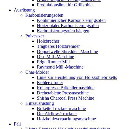
Produktionslinie für Grillkohle
Ausrüstung
Karbonisierungsöfen
Kontinuierlicher Karbonisierungsofen
Horizontaler Karbonisierungsofen
Karbonisierungsofen hängen
Pulvesizer
Holzbrecher
Tragbares Holzbremder
Doppelwelle Shredder -Maschine
Disc Mill -Maschine
Edge Runner Mill
Raymond Mill -Maschine
Char-Molder
Linie zur Herstellung von Holzkohlebriketts
Kohleextruder
Rollerpresse Brikettiermaschine
Drehetablette Pressmaschine
Shisha Charcoal Press Machine
Hilfsausrüstung
Brikette Trocknermaschine
Der Airflow-Trockner
Holzkohleverpackungsmaschine
Fall