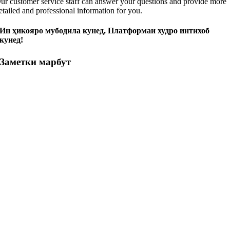
ur customer service staff can answer your questions and provide more
etailed and professional information for you
.
Ин ҳикояро мубодила кунед, Платформаи худро интихоб
кунед!
Заметки марбут