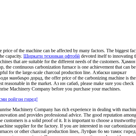
e price of the machine can be affected by many factors
.
The biggest fac
the capacity
.
Ширкати техникаи офтобӣ
devoted itself to innovating 
hines that are suitable for the different needs of the customers
. Ҳамин
вр,
the continuous carbonization furnace is one achievement that can be
pful for the large-scale charcoal production line
. Азбаски ширкат
води манбаъро дорад,
the offer price of the carbonizing machine is the
st reasonable in the market
. Аз ин сабаб,
please make sure you check
nrise Machinery Company before you purchase your machines
.
сми ройгон гиред!
unrise Machinery Company has rich experience in dealing with machi
nnovation and provides professional advice
.
The good reputation amon
he customers is a solid proof of it
.
It is important to choose a trustworth
achine supplier for the factory
.
If you are interested in our carbonizatio
urnaces or other charcoal production lines
, Лутфан бо мо тамос гиред