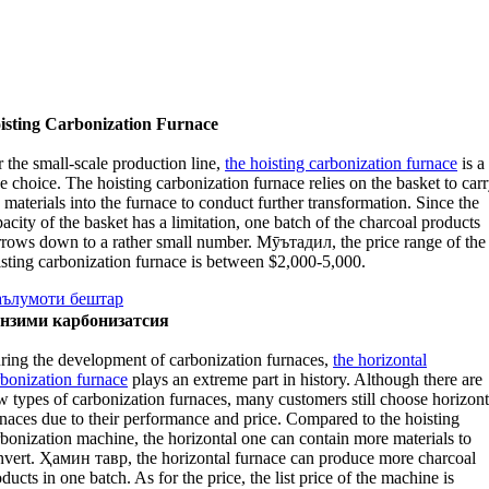
isting Carbonization Furnace
 the small-scale production line
,
the hoisting carbonization furnace
is a
ce choice
.
The hoisting carbonization furnace relies on the basket to car
 materials into the furnace to conduct further transformation
.
Since the
acity of the basket has a limitation
,
one batch of the charcoal products
rrows down to a rather small number
. Мӯътадил,
the price range of the
isting carbonization furnace is between
$2,000-5,000.
ълумоти бештар
нзими карбонизатсия
ring the development of carbonization furnaces
,
the horizontal
rbonization furnace
plays an extreme part in history
.
Although there are
w types of carbonization furnaces
,
many customers still choose horizont
rnaces due to their performance and price
.
Compared to the hoisting
rbonization machine
,
the horizontal one can contain more materials to
nvert
. Ҳамин тавр,
the horizontal furnace can produce more charcoal
oducts in one batch
.
As for the price
,
the list price of the machine is