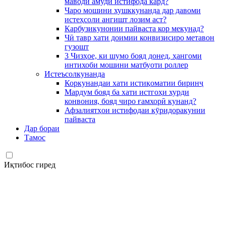
маводи амудӣ истифода кард?
Чаро мошини хушккунанда дар давоми
истеҳсоли ангишт лозим аст?
Карбузикунонии пайваста кор мекунад?
Чӣ тавр хати доимии конвизисиро метавон
гузошт
3 Чизҳое, ки шумо бояд донед, ҳангоми
интихоби мошини матбуоти роллер
Истеъсолкунанда
Коркунандаи хати истиқоматии биринҷ
Мардум бояд ба хати истгоҳи хурди
конвония, бояд чиро ғамхорӣ кунанд?
Афзалиятҳои истифодаи кӯридоракунии
пайваста
Дар бораи
Тамос
Иқтибос гиред