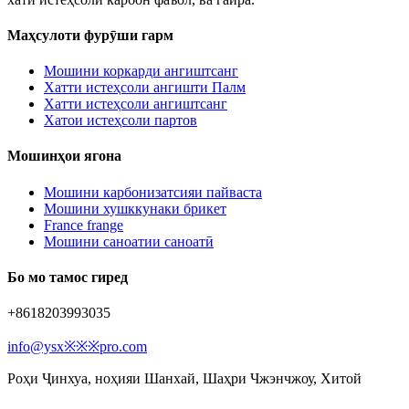
Маҳсулоти фурӯши гарм
Мошини коркарди ангиштсанг
Хатти истеҳсоли ангишти Палм
Хатти истеҳсоли ангиштсанг
Хатои истеҳсоли партов
Мошинҳои ягона
Мошини карбонизатсияи пайваста
Мошини хушккунаки брикет
France frange
Мошини саноатии саноатӣ
Бо мо тамос гиред
+8618203993035
info@ysx※※※pro.com
Роҳи Ҷинхуа, ноҳияи Шанхай, Шаҳри Чжэнчжоу, Хитой