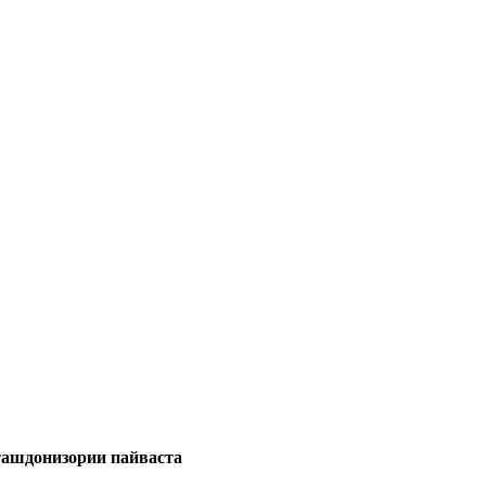
ашдонизории пайваста