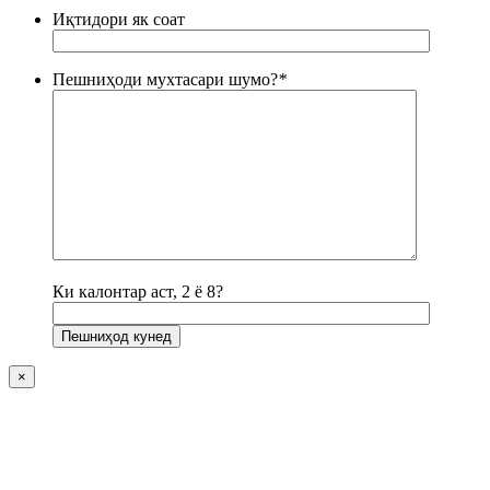
Иқтидори як соат
Пешниҳоди мухтасари шумо?
*
Ки калонтар аст, 2 ё 8?
×