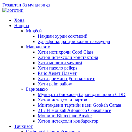
Гузаштан ба мундариҷа
Хона
Нащша
Миқёсӣ
Нақшаи хурди сохтмонӣ
Ҳадафи падратҳои калон-пажмурда
Маводи хом
Хати истихроҷи Cood Class
Хатои истеҳсоли констактона
Хати мошини sawnust
Хати пахоло pelleps
Райс Хелет Пламет
Хати доимии пӯсти кокосит
Хати palm pallow
Барномаҳо
Мулоқоти биохаред барои ҳамгироии CDD
Хатои истеҳсоли партов
Минтақавии тартиби нави Gookah Carata
2T / H Houkah Artouncco Consultance
Мошини Blureetuue Breake
Хатои истеҳсоли конбаректор
Таҷҳизот
Carbongallision мебардорад