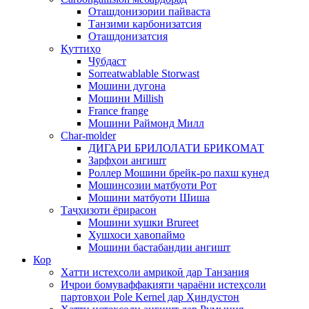
Оташдонизории пайваста
Танзими карбонизатсия
Оташдонизатсия
Қуттиҳо
Чӯбдаст
Sorreatwablable Storwast
Мошини дугона
Мошини Millish
France frange
Мошини Раймонд Милл
Char-molder
ДИГАРИ БРИЛОЛАТИ БРИКОМАТ
Зарфҳои ангишт
Роллер Мошини брейк-ро пахш кунед
Мошинсозии матбуоти Рот
Мошини матбуоти Шиша
Таҷҳизоти ёрирасон
Мошини хушки Brureet
Хушхоси ҳавопаймо
Мошини бастабандии ангишт
Кор
Хатти истеҳсоли амрикоӣ дар Танзания
Иҷрои бомуваффақияти ҷараёни истеҳсоли
партовҳои Pole Kernel дар Ҳиндустон