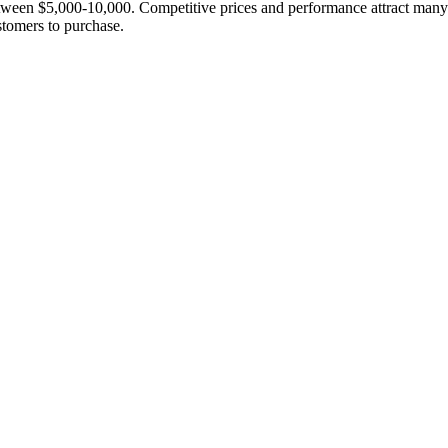
tween
$5,000-10,000.
Competitive prices and performance attract man
stomers to purchase
.