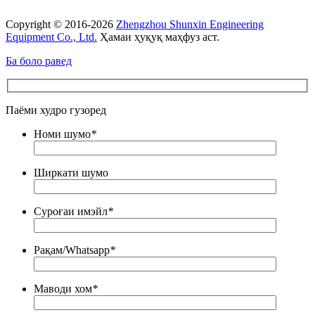
Copyright © 2016-2026
Zhengzhou Shunxin Engineering
Equipment Co., Ltd.
Ҳамаи ҳуқуқ маҳфуз аст.
Ба боло равед
Паёми худро гузоред
Номи шумо
*
Ширкати шумо
Суроғаи имэйл
*
Рақам/Whatsapp
*
Маводи хом
*