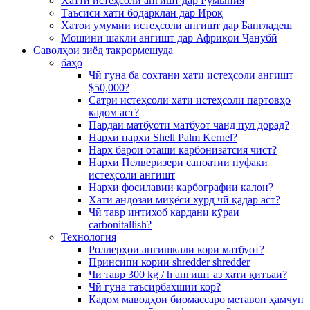
Хатти истеҳсоли ангишт дар Румыния
Таъсиси хати бодарклан дар Ироқ
Хатои умумии истеҳсоли ангишт дар Бангладеш
Мошини шакли ангишт дар Африқои Ҷанубӣ
Саволҳои зиёд такрормешуда
баҳо
Чӣ гуна ба сохтани хати истеҳсоли ангишт
$50,000?
Сатри истеҳсоли хати истеҳсоли партовҳо
кадом аст?
Пардаи матбуоти матбуот чанд пул дорад?
Нархи нархи Shell Palm Kernel?
Нарх барои оташи карбонизатсия чист?
Нархи Пелверизери саноатии пуфаки
истеҳсоли ангишт
Нархи фосилавии карбографии калон?
Хати андозаи миқёси хурд чӣ қадар аст?
Чӣ тавр интихоб кардани кӯраи
carbonitallish?
Технология
Роллерҳои ангишкалӣ кори матбуот?
Принсипи кории shredder shredder
Чӣ тавр 300 kg / h ангишт аз хати қитъаи?
Чӣ гуна таъсирбахшии кор?
Кадом маводҳои биомассаро метавон ҳамчун