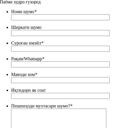
Паёми худро гузоред
Номи шумо
*
Ширкати шумо
Суроғаи имэйл
*
Рақам/Whatsapp
*
Маводи хом
*
Иқтидори як соат
Пешниҳоди мухтасари шумо?
*