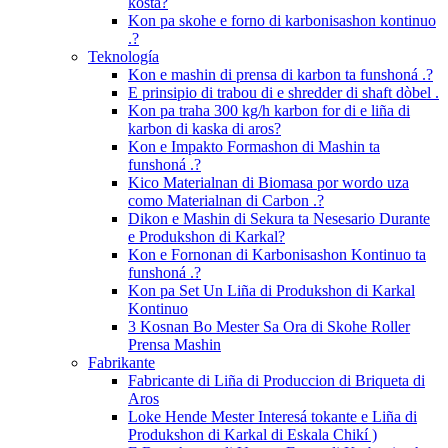
kosta?
Kon pa skohe e forno di karbonisashon kontinuo
.?
Teknología
Kon e mashin di prensa di karbon ta funshoná .?
E prinsipio di trabou di e shredder di shaft dòbel .
Kon pa traha 300 kg/h karbon for di e liña di
karbon di kaska di aros?
Kon e Impakto Formashon di Mashin ta
funshoná .?
Kico Materialnan di Biomasa por wordo uza
como Materialnan di Carbon .?
Dikon e Mashin di Sekura ta Nesesario Durante
e Produkshon di Karkal?
Kon e Fornonan di Karbonisashon Kontinuo ta
funshoná .?
Kon pa Set Un Liña di Produkshon di Karkal
Kontinuo
3 Kosnan Bo Mester Sa Ora di Skohe Roller
Prensa Mashin
Fabrikante
Fabricante di Liña di Produccion di Briqueta di
Aros
Loke Hende Mester Interesá tokante e Liña di
Produkshon di Karkal di Eskala Chikí )