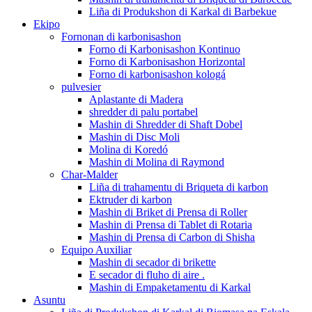
Liña di Produkshon di Karkal di Barbekue
Ekipo
Fornonan di karbonisashon
Forno di Karbonisashon Kontinuo
Forno di Karbonisashon Horizontal
Forno di karbonisashon kologá
pulvesier
Aplastante di Madera
shredder di palu portabel
Mashin di Shredder di Shaft Dobel
Mashin di Disc Moli
Molina di Koredó
Mashin di Molina di Raymond
Char-Malder
Liña di trahamentu di Briqueta di karbon
Ektruder di karbon
Mashin di Briket di Prensa di Roller
Mashin di Prensa di Tablet di Rotaria
Mashin di Prensa di Carbon di Shisha
Equipo Auxiliar
Mashin di secador di brikette
E secador di fluho di aire .
Mashin di Empaketamentu di Karkal
Asuntu