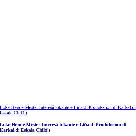
Loke Hende Mester Interesá tokante e Liña di Produkshon di Karkal di
Eskala Chikí )
Loke Hende Mester Interesá tokante e Liña di Produkshon di
Karkal di Eskala Chikí )