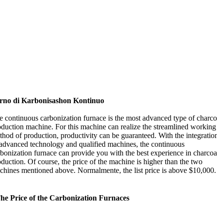
rno di Karbonisashon Kontinuo
e continuous carbonization furnace is the most advanced type of charco
oduction machine
.
For this machine can realize the streamlined working
thod of production
,
productivity can be guaranteed
.
With the integratio
 advanced technology and qualified machines
,
the continuous
rbonization furnace can provide you with the best experience in charcoa
oduction
.
Of course
,
the price of the machine is higher than the two
chines mentioned above
. Normalmente,
the list price is above
$10,000.
he Price of the Carbonization Furnaces