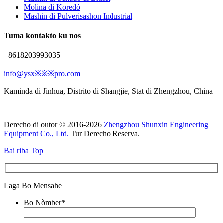
Molina di Koredó
Mashin di Pulverisashon Industrial
Tuma kontakto ku nos
+8618203993035
info@ysx※※※pro.com
Kaminda di Jinhua, Distrito di Shangjie, Stat di Zhengzhou, China
Derecho di outor © 2016-2026
Zhengzhou Shunxin Engineering
Equipment Co., Ltd.
Tur Derecho Reserva.
Bai riba Top
Laga Bo Mensahe
Bo Nòmber
*