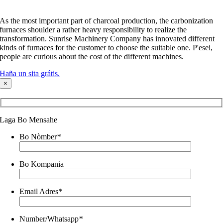
As the most important part of charcoal production
,
the carbonization
furnaces shoulder a rather heavy responsibility to realize the
transformation
.
Sunrise Machinery Company has innovated different
kinds of furnaces for the customer to choose the suitable one
. P'esei,
people are curious about the cost of the different machines
.
Haña un sita grátis.
×
Laga Bo Mensahe
Bo Nòmber
*
Bo Kompania
Email Adres
*
Number/Whatsapp
*