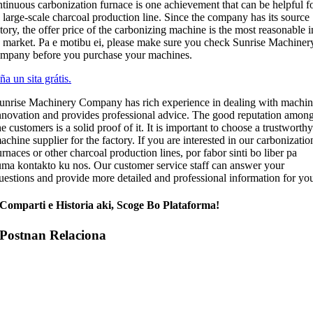
ntinuous carbonization furnace is one achievement that can be helpful f
 large-scale charcoal production line
.
Since the company has its source
tory
,
the offer price of the carbonizing machine is the most reasonable i
e market
. Pa e motibu ei,
please make sure you check Sunrise Machiner
mpany before you purchase your machines
.
a un sita grátis.
unrise Machinery Company has rich experience in dealing with machi
nnovation and provides professional advice
.
The good reputation amon
he customers is a solid proof of it
.
It is important to choose a trustworth
achine supplier for the factory
.
If you are interested in our carbonizatio
urnaces or other charcoal production lines
, por fabor sinti bo liber pa
uma kontakto ku nos.
Our customer service staff can answer your
uestions and provide more detailed and professional information for yo
Comparti e Historia aki, Scoge Bo Plataforma!
Postnan Relaciona