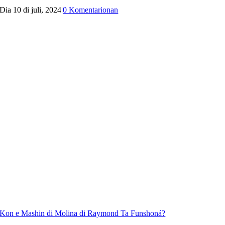
Dia 10 di juli, 2024
|
0 Komentarionan
Kon e Mashin di Molina di Raymond Ta Funshoná?