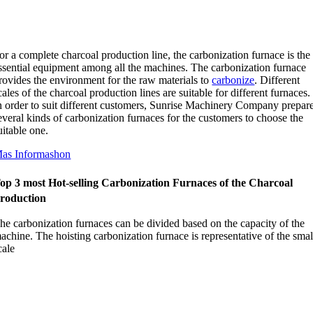
or a complete charcoal production line
,
the carbonization furnace is the
ssential equipment among all the machines
.
The carbonization furnace
rovides the environment for the raw materials to
carbonize
.
Different
cales of the charcoal production lines are suitable for different furnaces
.
n order to suit different customers
,
Sunrise Machinery Company prepar
everal kinds of carbonization furnaces for the customers to choose the
uitable one
.
as Informashon
op
3
most Hot-selling Carbonization Furnaces of the Charcoal
roduction
he carbonization furnaces can be divided based on the capacity of the
achine
.
The hoisting carbonization furnace is representative of the smal
cale