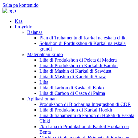
Salta pa kontenido
Kas
Proyekto
Balansa
Plan di Trahamentu di Karkal na eskala chikí
Solushon di Pordukshon di Karkal na eskala
grandi
Materialnan krudo
Liña di Produkshon di Peleta di Madera
Liña di Produkshon di Karkal di Bambu
Liña di Mashin di Karkal di Sawdust
Liña di Mashin di Karchi di Straw
Liña
Liña di karbon di Kaska di Koko
Liña di Carbon di Casca di Palma
Aplikashonnan
Produkshon di Biochar pa Integrashon di CDR
Liña di Produkshon di Karkal Hookh
Liña di trahamentu di karbon di Hokah di Eskala
Chikí
2t/h Liña di Produkshon di Karkal Hookah pa
Benta
Mashin di trahamentu di Briqueta di Barbecue