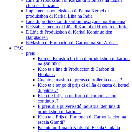
Liña di Produkshon di Karkal di Biomasa na Eskala
chikí na Tanzania
Implementashon eksitoso di Palma Kernel di
produkshon di Karkal Liña na India
Liña di produkshon di karbon hexagonal na Rumania
E Establesimentu di Liña di Karkal di Hookah na Irak .
E Liña di Produkshon di Karkal Kontinuo den
Bangladesh
E Mashin di Formacion di Carbon na Sur Africa .
FAQ
preis
Kon pa Konstruí bo liña di produkshon di karbon
na $50,000?
Kico ta e liña di Produccion di Carbon di
Hookah .
Cuanto e mashin di prensa di roller ta costa .?
Kico ta e rango di prijs di e liña di casca di kernel
di palma .?
Kico t’e Prijs pa un forno di carbonisacion
continuo .?
E preis di e pulverisadó industrial den liña di
produkshon di karbon .
Kico ta e Prijs di Fornonan di Carbonisacion na
escala Grandi?
Kuantu un Liña di Karkal di Eskala Chikí ta