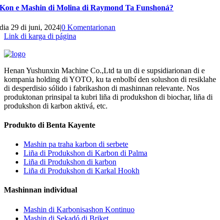
Kon e Mashin di Molina di Raymond Ta Funshoná?
dia 29 di juni, 2024
|
0 Komentarionan
Link di karga di página
Henan Yushunxin Machine Co.,Ltd ta un di e supsidiarionan di e
kompania holding di YOTO, ku ta enbolbí den solushon di resiklahe
di desperdisio sólido i fabrikashon di mashinnan relevante. Nos
produktonan prinsipal ta kubri liña di produkshon di biochar, liña di
produkshon di karbon aktivá, etc.
Produkto di Benta Kayente
Mashin pa traha karbon di serbete
Liña di Produkshon di Karbon di Palma
Liña di Produkshon di karbon
Liña di Produkshon di Karkal Hookh
Mashinnan individual
Mashin di Karbonisashon Kontinuo
Mashin di Sekadó di Briket