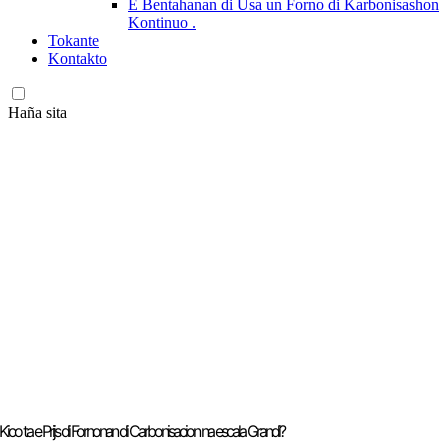
E Bentahanan di Usa un Forno di Karbonisashon
Kontinuo .
Tokante
Kontakto
Haña sita
Kico ta e Prijs di Fornonan di Carbonisacion na escala Grandi?