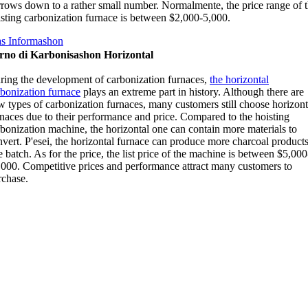
rrows down to a rather small number
. Normalmente,
the price range of 
isting carbonization furnace is between
$2,000-5,000.
s Informashon
rno di Karbonisashon Horizontal
ring the development of carbonization furnaces
,
the horizontal
rbonization furnace
plays an extreme part in history
.
Although there are
w types of carbonization furnaces
,
many customers still choose horizont
rnaces due to their performance and price
.
Compared to the hoisting
rbonization machine
,
the horizontal one can contain more materials to
nvert
. P'esei,
the horizontal furnace can produce more charcoal products
e batch
.
As for the price
,
the list price of the machine is between
$5,000
,000.
Competitive prices and performance attract many customers to
rchase
.