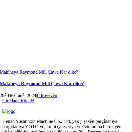
Makîneya Raymond Mill Çawa Kar dike?
Makîneya Raymond Mill Çawa Kar dike?
29ê Hezîranê, 2024
|
0 Îroveyên
Girêdana Rûpelê
Henan Yushunxin Machine Co., Ltd, yek ji şaxên pargîdaniya
pargîdaniya YOTO ye, ku bi çareseriya vezîvirandina bermayên
hişk û çêkirina makîneyên têkildar ve mijûl e. Berhemên me yên