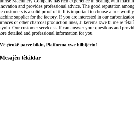
unrise Machinery Company has rich experience in dealing with machi
nnovation and provides professional advice
.
The good reputation amon
he customers is a solid proof of it
.
It is important to choose a trustworth
achine supplier for the factory
.
If you are interested in our carbonizatio
urnaces or other charcoal production lines
, Ji kerema xwe bi me re têkilî
aynin.
Our customer service staff can answer your questions and provi
ore detailed and professional information for you
.
Vê çîrokê parve bikin, Platforma xwe hilbijêrin!
Mesajên têkildar