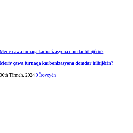
Meriv çawa furnaqa karbonîzasyona domdar hilbijêrin?
Meriv çawa furnaqa karbonîzasyona domdar hilbijêrin?
30th Tîrmeh, 2024
|
0 Îroveyên