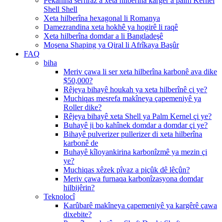
Pêkanîna serfiraz a xeta hilberîna kargêr a palm Kernel
Shell Shell
Xeta hilberîna hexagonal li Romanya
Damezrandina xeta hokhê ya hogirê li raqê
Xeta hilberîna domdar a li Bangladeşê
Moşena Shaping ya Qiral li Afrîkaya Başûr
FAQ
biha
Meriv çawa li ser xeta hilberîna karbonê ava dike
$50,000?
Rêjeya bihayê houkah ya xeta hilberînê çi ye?
Muchiqas mesrefa makîneya çapemeniyê ya
Roller dike?
Rêjeya bihayê xeta Shell ya Palm Kernel çi ye?
Buhayê ji bo kahînek domdar a domdar çi ye?
Bihayê pulverizer pullerizer di xeta hilberîna
karbonê de
Buhayê kîloyankirina karbonîzmê ya mezin çi
ye?
Muchiqas xêzek pîvaz a piçûk dê lêçûn?
Meriv çawa furnaqa karbonîzasyona domdar
hilbijêrin?
Teknolocî
Karûbarê makîneya çapemeniyê ya kargêrê çawa
dixebite?