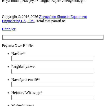
Rêya Jinhua, Navçeya Shangjie, Bajarê Zhengzhou, çîn
Copyright © 2016-2026
Zhengzhou Shunxin Equipment
Engineering Co., Ltd.
Hemî maf parastî ne.
Herin jor
Peyama Xwe Bihêle
Navê te
*
Pargîdaniya we
Navnîşana emailê
*
Hejmar / Whatsapp
*
Madeyên xav
*