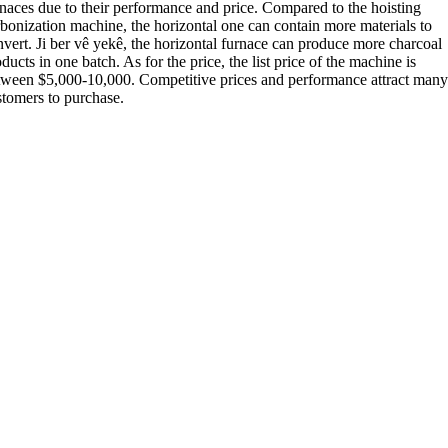
rnaces due to their performance and price
.
Compared to the hoisting
rbonization machine
,
the horizontal one can contain more materials to
nvert
. Ji ber vê yekê,
the horizontal furnace can produce more charcoal
oducts in one batch
.
As for the price
,
the list price of the machine is
tween
$5,000-10,000.
Competitive prices and performance attract man
stomers to purchase
.