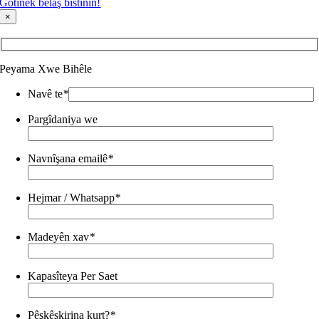
Gotinek belaş bistînin!
×
Peyama Xwe Bihêle
Navê te
*
Pargîdaniya we
Navnîşana emailê
*
Hejmar / Whatsapp
*
Madeyên xav
*
Kapasîteya Per Saet
Pêşkêşkirina kurt?
*