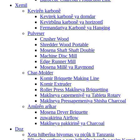
Xemil
Kevirên karbonê
Kevirek karbonê ya domdar
Kevirbûna karbonê ya horizontî
Fermandariya Karbonê ya Hanging
Pulveser
Crusher Wood
Shredder Wood Portable
Moşena Shaft Shaft Double
Machine Disc Mill
Edge Runner Mill
Moşena Millê ya Raymond
Char-Molder
Komir Briquette Making Line
Komir Extruder
Roller Press Makîneya Briquetting
Makîneya çapemeniyê ya Tableta Rotary
Makîneya Pressapemeniya Shisha Charcoal
Amûrên arîkar
Moşena Dryer Briquette
zuwakirina Airflow
Makîneya pakkirinê ya Charcoal
Doz
Xeta hilberîna biyomas ya piçûk li Tanzania