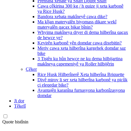
Prensîba xebatê ya Shaft Doubt Shaft
Çawa çêkirina 300 kg / h quize ji xeta karbonê
ya Rice Husk?
Bandora xebata makîneyê çawa dike?
Ma kîjan materyalên biyomass dikare wekî
materyalên qaçax bikar bînin?
Whyima makîneya dryer di dema hilberîna qaçax
de hewce ye?
Kevirên karbonê yên domdar çawa dixebitin?
Meriv çawa xeta hilberîna kargehek domdar saz
bike
3 Tiştên ku hûn hewce ne ku dema hilbijartina
makîneya çapemeniyê ya Roller hilbijêrin
Çêker
Rice Husk Hilberînerê Xeta hilberîna Briquette
Divê mirov li ser xeta hilberîna karbonê ya piçûk
çi eleqedar bike?
Avantajên karanîna furnasyona karbonîzasyona
domdar
Ji dor
Têkelî
Quote bistînin