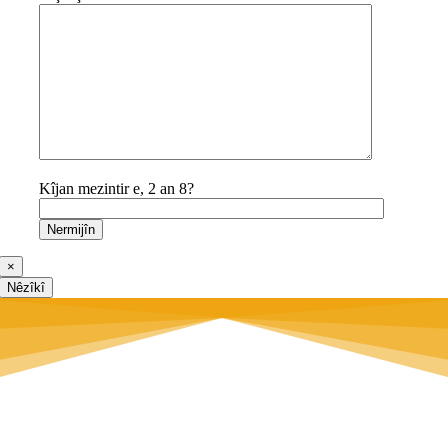
Kîjan mezintir e, 2 an 8?
×
Nêzîkî