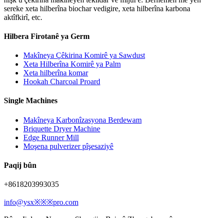
sereke xeta hilberîna biochar vedigire, xeta hilberîna karbona
aktîfkirî, etc.
Hilbera Firotanê ya Germ
Makîneya Çêkirina Komirê ya Sawdust
Xeta Hilberîna Komirê ya Palm
Xeta hilberîna komar
Hookah Charcoal Proard
Single Machines
Makîneya Karbonîzasyona Berdewam
Briquette Dryer Machine
Edge Runner Mill
Moşena pulverizer pîşesaziyê
Paqij bûn
+8618203993035
info@ysx※※※pro.com