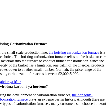
isting Carbonization Furnace
 the small-scale production line
,
the hoisting carbonization furnace
is a
ce choice
.
The hoisting carbonization furnace relies on the basket to car
 materials into the furnace to conduct further transformation
.
Since the
acity of the basket has a limitation
,
one batch of the charcoal products
rrows down to a rather small number
. Normalî,
the price range of the
isting carbonization furnace is between
$2,000-5,000.
ahdariya bêtir
virbûna karbonê ya horizontî
ring the development of carbonization furnaces
,
the horizontal
rbonization furnace
plays an extreme part in history
.
Although there are
w types of carbonization furnaces
,
many customers still choose horizont