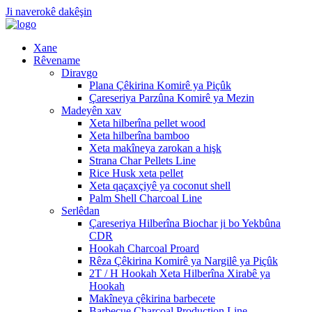
Ji naverokê dakêşin
Xane
Rêvename
Diravgo
Plana Çêkirina Komirê ya Piçûk
Çareseriya Parzûna Komirê ya Mezin
Madeyên xav
Xeta hilberîna pellet wood
Xeta hilberîna bamboo
Xeta makîneya zarokan a hişk
Strana Char Pellets Line
Rice Husk xeta pellet
Xeta qaçaxçiyê ya coconut shell
Palm Shell Charcoal Line
Serlêdan
Çareseriya Hilberîna Biochar ji bo Yekbûna
CDR
Hookah Charcoal Proard
Rêza Çêkirina Komirê ya Nargilê ya Piçûk
2T / H Hookah Xeta Hilberîna Xirabê ya
Hookah
Makîneya çêkirina barbecete
Barbecue Charcoal Production Line