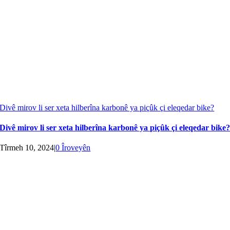
Divê mirov li ser xeta hilberîna karbonê ya piçûk çi eleqedar bike?
Divê mirov li ser xeta hilberîna karbonê ya piçûk çi eleqedar bike
Tîrmeh 10, 2024
|
0 Îroveyên