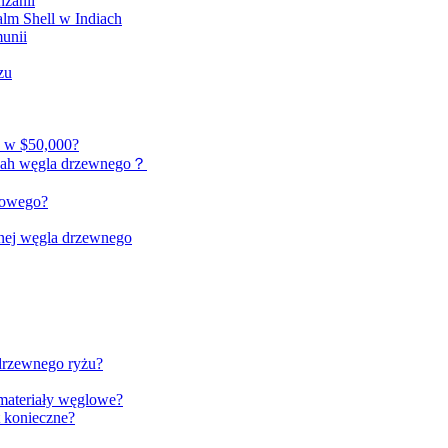
nzanii
lm Shell w Indiach
unii
zu
o w $50,000?
ookah węgla drzewnego？
lmowego?
jnej węgla drzewnego
 drzewnego ryżu?
 materiały węglowe?
t konieczne?