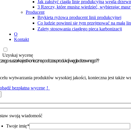
Jak założyć ciągłą linię produkcyjną węgla drzew
3 Rzeczy, które musisz wiedzieć, wybierając masz
Producent
Brykieta ryżowa producent linii produkcyjnej
Co ludzie powinni się tym przejmować na małą l
Zalety stosowania ciągłego pieca karbonizacji
O
Kontakt
Uzyskaj wycenę
czego suszarka jest konieczna podczas produkcji węgla drzewnego??
celu wytwarzania produktów wysokiej jakości, konieczna jest także 
obądź bezpłatną wycenę！
staw swoją wiadomość
Twoje imię
*