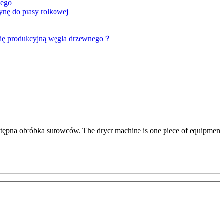
nego
ynę do prasy rolkowej
inię produkcyjną węgla drzewnego？
wstępna obróbka surowców.
The dryer machine is one piece of equipment 