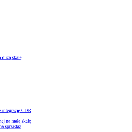
 dużą skalę
e integrację CDR
ej na małą skalę
na sprzedaż