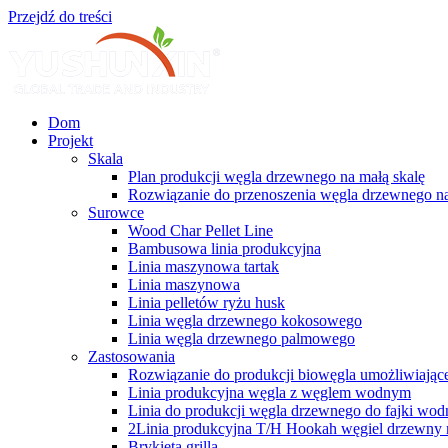
Przejdź do treści
Dom
Projekt
Skala
Plan produkcji węgla drzewnego na małą skalę
Rozwiązanie do przenoszenia węgla drzewnego na
Surowce
Wood Char Pellet Line
Bambusowa linia produkcyjna
Linia maszynowa tartak
Linia maszynowa
Linia pelletów ryżu husk
Linia węgla drzewnego kokosowego
Linia węgla drzewnego palmowego
Zastosowania
Rozwiązanie do produkcji biowęgla umożliwiając
Linia produkcyjna węgla z węglem wodnym
Linia do produkcji węgla drzewnego do fajki wodn
2Linia produkcyjna T/H Hookah węgiel drzewny 
Brykieta grilla