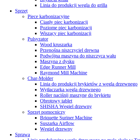
Linia do produkcji węgla do grilla
Sprzęt
Piece karbonizacyjne
Ciągły piec karbonizacji
Poziome piec karbonizacji
Wiszący piec karbonizacji
Pulsyzator
Wood kruszarka
Przenośna niszczyciel drewna
Podwójna maszyna do niszczyca wału
Maszyna z dysku
Edge Runner Mill
Raymond Mill Machine
Char-Molder
Linia do produkcji brykietów z węgla drzewnego
Wytłaczarka węgla drzewnego
Roller naciśnij maszynę do brykietu
Obrotowy tablet
SHISHA Węgiel drzewny
Sprzęt pomocniczy
Briquette Suriner Machine
Suszarka Airflow
Węgiel drzewny
Sprawa