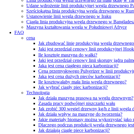
Linia produkcyjna węgla drzewnego na małą skalę w Ta
Udane wdrożenie linii produkcyjnej węgla drzewnego Pa
Sześciokątna linia produkcyjna węgla drzewnego w Rum
Ustanowienie linii węgla drzewnego w Iraku
Ciągła linia produkcyjna węgla drzewnego w Banglades
Maszyna kształtowania węgla w Południowej Afryce
FAQ
cena
Jak zbudować linię produkcyjną węgla drzewneg
Jaki jest przedział cenowy linii produkcyjnej H
Ile kosztuje maszyna do wałki?
Jaki jest przedział cenowy linii skorupy jądra pa
Jaka jest cena ciągłego pieca karbonizacji?
Cena przemysłowego Pulverizer w linii produkcy
Jaka jest cena dużych pieców karbonizacji?
Ile kosztowałaby mała linia węgla drzewnego?
Jak wybrać ciągły piec karbonizacji?
Technologia
Jak działa maszyna prasowa na węglu drzewnym?
Zasada pracy podwójnej niszczarki wału
Jak zrobić 300 węgiel drzewny kg/h z linii węgla
Jak działa wpływ na maszynę do tworzenia?
Jakie materiały biomasy można wykorzystać jako
Dlaczego podczas produkcji węgla drzewnego jes
Jak działają ciągłe piece karbonizacji?